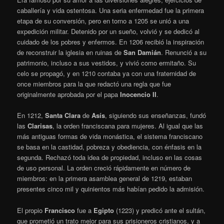
caballería y vida ostentosa. Una seria enfermedad fue la primera
etapa de su conversión, pero en torno a 1205 se unió a una
expedición militar. Detenido por un sueño, volvió y se dedicó al
cuidado de los pobres y enfermos. En 1206 recibió la inspiración
de reconstruir la iglesia en ruinas de
San Damián
. Renunció a su
patrimonio, incluso a sus vestidos, y vivió como ermitaño. Su
celo se propagó, y en 1210 contaba ya con una fraternidad de
once miembros para la que redactó una regla que fue
originalmente aprobada por el papa
Inocencio II
.
En 1212,
Santa Clara
de
Asís
, siguiendo sus enseñanzas, fundó
las
Clarisas
, la orden franciscana para mujeres. Al igual que las
más antiguas formas de vida monástica, el sistema franciscano
se basa en la castidad, pobreza y obediencia, con énfasis en la
segunda. Rechazó toda idea de propiedad, incluso en las cosas
de uso personal. La orden creció rápidamente en número de
miembros: en la primera asamblea general de 1219, estaban
presentes cinco mil y quinientos más habían pedido la admisión.
El propio
Francisco
fue a
Egipto
(1223) y predicó ante el sultán,
que prometió un trato mejor para sus prisioneros cristianos, y a