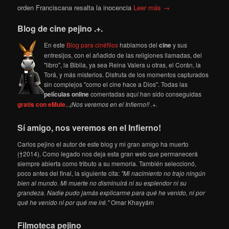
orden Franciscana resalta la inocencia
Leer más →
Blog de cine pejino .+.
En este
Blog para cinéfilos
hablamos del
cine
y sus
entresijos, con el añadido de las religiones llamadas, del
"libro", la Biblia, ya sea Reina Valera u otras, el Corán, la
Torá, y más misterios. Disfruta de los momentos capturados
sin complejos "como el cine hace a Dios". Todas las
películas online
comentadas aquí han sido conseguidas
gratis con eMule
...
¡Nos veremos en el Infierno!! .+.
Sí amigo, nos veremos en el Infierno!
Carlos pejino el autor de este blog y mi gran amigo ha muerto
(†2014). Como legado nos deja esta gran web que permanecerá
siempre abierta como tributo a su memoria. También seleccionó,
poco antes del final, la siguiente cita:
"Mi nacimiento no trajo ningún
bien al mundo. Mi muerte no disminuirá ni su esplendor ni su
grandeza. Nadie pudo jamás explicarme para qué he venido, ni por
qué he venido ni por qué me iré."
Omar Khayyám
Filmoteca pejino