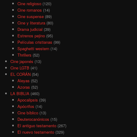
Cine religioso
(120)
Cine romanos
(14)
Cine suspense
(89)
Cine y literatura
(80)
Drama judicial
(39)
Estrenos pejino
(95)
Películas cristianas
(99)
Spaghetti western
(14)
Thrillers
(52)
Cine japonés
(13)
Cine LGTB
(41)
EL CORÁN
(54)
Aleyas
(52)
Azoras
(52)
LA BIBLIA
(460)
Apocalipsis
(39)
Apócrifos
(14)
Cine bíblico
(13)
Deuterocanónicos
(15)
El antiguo testamento
(267)
El nuevo testamento
(329)