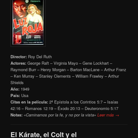
Director:
Roy Del Ruth
Actores:
George Raft – Virginia Mayo – Gene Lockhart –
Raymond Burr – Henry Morgan – Barton MacLane – Arthur Franz
– Ken Murray – Stanley Clements – William Frawley – Arthur
Shields
Año:
1949
País:
Usa
Citas en la película:
2ª Epístola a los Corintios 5:7
–
Isaías
42:16 – Romanos 12:19 – Éxodo 20:13 – Deuteronomio 5:17
Notas:
«Caminamos por la fe, y no por la vista»
Leer más →
El Kárate, el Colt y el