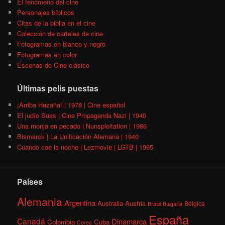
El fenómeno del cine
Personajes bíblicos
Citas de la biblia en el cine
Colección de carteles de cine
Fotogramas en blanco y negro
Fotogramas en color
Escenas de Cine clásico
Últimas pelis puestas
¡Arriba Hazaña! | 1978 | Cine español
El judío Süss | Cine Propaganda Nazi | 1940
Una monja en pecado | Nunsploitation | 1986
Bismarck | La Unificación Alemana | 1940
Cuando cae la noche | Lezmovie | LGTB | 1995
Países
Alemania
Argentina
Australia
Austria
Bélgica
Brasil
Bulgaria
España
Canadá
Dinamarca
Colombia
Cuba
Corea