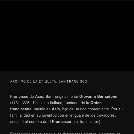
Ir
Ir
Secondary
Blog
al
al
menu
de
contenido
contenido
cine
Para todos los públicos
principal
secundario
pejino
Blog de cine pejino
ARCHIVO DE LA ETIQUETA:
SAN FRANCISCO
Francisco
de
Asís
,
San
, originalmente
Giovanni Bernadone
(1181-1226). Religioso italiano, fundador de la
Orden
franciscana
, nacido en
Asís
, hijo de un rico comerciante. Por su
familiaridad en su juventud con el lenguaje de los trovadores,
adquirió el nombre de
Il Francesco
(«el francesito»).
Era famoso por su amor a las diversiones alegres, ejercicios de