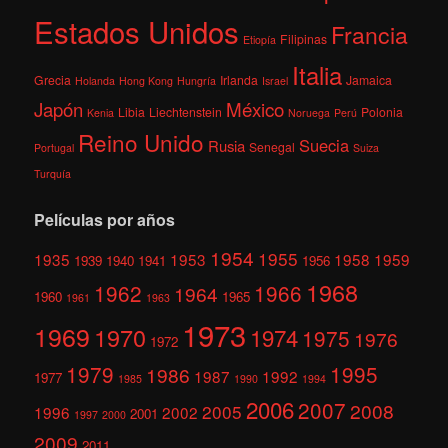
Estados Unidos
Francia
Filipinas
Etiopía
Italia
Grecia
Irlanda
Jamaica
Holanda
Hong Kong
Hungría
Israel
México
Japón
Libia
Liechtenstein
Polonia
Kenia
Noruega
Perú
Reino Unido
Suecia
Rusia
Senegal
Portugal
Suiza
Turquía
Películas por años
1954
1955
1935
1953
1958
1959
1939
1940
1941
1956
1968
1962
1966
1964
1960
1965
1961
1963
1973
1969
1970
1974
1975
1976
1972
1979
1995
1986
1987
1992
1977
1985
1990
1994
2006
2007
2008
2005
1996
2002
2001
1997
2000
2009
2011