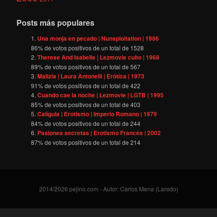
Posts más populares
Una monja en pecado | Nunsploitation | 1986
86
% de votos positivos de un total de
1528
Therese And Isabelle | Lezmovie culto | 1968
89
% de votos positivos de un total de
567
Malizia | Laura Antonelli | Erótica | 1973
91
% de votos positivos de un total de
422
Cuando cae la noche | Lezmovie | LGTB | 1995
85
% de votos positivos de un total de
403
Calígula | Erotismo | Imperio Romano | 1979
84
% de votos positivos de un total de
244
Pasiones secretas | Erotismo Francés | 2002
87
% de votos positivos de un total de
214
2014/2026 pejino.com - Autor: Carlos Mena (Laredo)