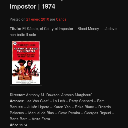
impostor | 1974
Posted on
21 enero 2010
por
Carlos
Título:
El Kárate, el Colt y el impostor – Blood Money – Là dove
non batte il sole
Director:
Anthony M. Dawson ‘Antonio Margheriti’
Actores:
Lee Van Cleef – Lo Lieh – Patty Shepard – Femi
Benussi – Julián Ugarte – Karen Yeh – Erika Blanc – Ricardo
Palacios – Manuel de Blas – Goyo Peralta – Georges Rigaud –
Barta Barri – Anita Farra
Año:
1974