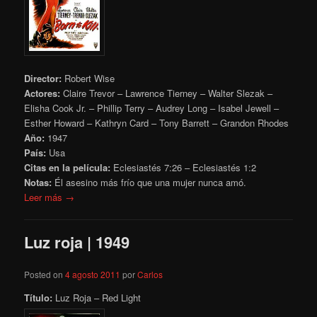
Director:
Robert Wise
Actores:
Claire Trevor – Lawrence Tierney – Walter Slezak –
Elisha Cook Jr. – Phillip Terry – Audrey Long – Isabel Jewell –
Esther Howard – Kathryn Card – Tony Barrett – Grandon Rhodes
Año:
1947
País:
Usa
Citas en la película:
Eclesiastés 7:26 – Eclesiastés 1:2
Notas:
Él asesino más frío que una mujer nunca amó.
Leer más →
Luz roja | 1949
Posted on
4 agosto 2011
por
Carlos
Título:
Luz Roja – Red Light