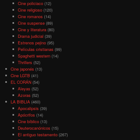
Cine policiaco
(12)
Cine religioso
(120)
Cine romanos
(14)
Cine suspense
(89)
Cine y literatura
(80)
Drama judicial
(39)
Estrenos pejino
(95)
Películas cristianas
(99)
Spaghetti western
(14)
Thrillers
(52)
Cine japonés
(13)
Cine LGTB
(41)
EL CORÁN
(54)
Aleyas
(52)
Azoras
(52)
LA BIBLIA
(460)
Apocalipsis
(39)
Apócrifos
(14)
Cine bíblico
(13)
Deuterocanónicos
(15)
El antiguo testamento
(267)