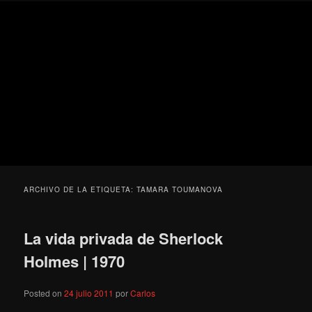
Ir
Ir
Secondary
Blog
al
al
menu
de
contenido
contenido
cine
Para todos los públicos
principal
secundario
pejino
Blog de cine pejino
ARCHIVO DE LA ETIQUETA:
TAMARA TOUMANOVA
La vida privada de Sherlock
Holmes | 1970
Posted on
24 julio 2011
por
Carlos