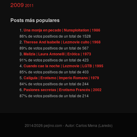
2009
2011
Posts más populares
Una monja en pecado | Nunsploitation | 1986
86
% de votos positivos de un total de
1528
Therese And Isabelle | Lezmovie culto | 1968
89
% de votos positivos de un total de
567
Malizia | Laura Antonelli | Erótica | 1973
91
% de votos positivos de un total de
423
Cuando cae la noche | Lezmovie | LGTB | 1995
85
% de votos positivos de un total de
403
Calígula | Erotismo | Imperio Romano | 1979
84
% de votos positivos de un total de
244
Pasiones secretas | Erotismo Francés | 2002
87
% de votos positivos de un total de
214
2014/2026 pejino.com - Autor: Carlos Mena (Laredo)