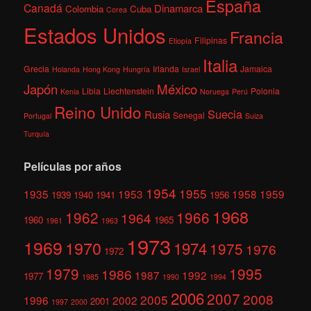
España
Canadá
Dinamarca
Colombia
Cuba
Corea
Estados Unidos
Francia
Filipinas
Etiopía
Italia
Grecia
Irlanda
Jamaica
Holanda
Hong Kong
Hungría
Israel
México
Japón
Libia
Liechtenstein
Polonia
Kenia
Noruega
Perú
Reino Unido
Suecia
Rusia
Senegal
Portugal
Suiza
Turquía
Películas por años
1954
1955
1935
1953
1958
1959
1939
1940
1941
1956
1968
1962
1966
1964
1960
1965
1961
1963
1973
1969
1970
1974
1975
1976
1972
1979
1995
1986
1987
1992
1977
1985
1990
1994
2006
2007
2008
2005
1996
2002
2001
1997
2000