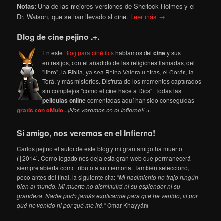
Notas:
Una de las mejores versiones de Sherlock Holmes y el
Dr. Watson, que se han llevado al cine.
Leer más →
Blog de cine pejino .+.
En este
Blog para cinéfilos
hablamos del
cine
y sus
entresijos, con el añadido de las religiones llamadas, del
"libro", la Biblia, ya sea Reina Valera u otras, el Corán, la
Torá, y más misterios. Disfruta de los momentos capturados
sin complejos "como el cine hace a Dios". Todas las
películas online
comentadas aquí han sido conseguidas
gratis con eMule
...
¡Nos veremos en el Infierno!! .+.
Sí amigo, nos veremos en el Infierno!
Carlos pejino el autor de este blog y mi gran amigo ha muerto
(†2014). Como legado nos deja esta gran web que permanecerá
siempre abierta como tributo a su memoria. También seleccionó,
poco antes del final, la siguiente cita:
"Mi nacimiento no trajo ningún
bien al mundo. Mi muerte no disminuirá ni su esplendor ni su
grandeza. Nadie pudo jamás explicarme para qué he venido, ni por
qué he venido ni por qué me iré."
Omar Khayyám