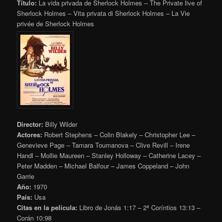
Título:
La vida privada de Sherlock Holmes – The Private live of
Sherlock Holmes – Vita privata di Sherlock Holmes – La Vie
privée de Sherlock Holmes
Director:
Billy Wilder
Actores:
Robert Stephens – Colin Blakely – Christopher Lee –
Genevieve Page – Tamara Toumanova – Clive Revill – Irene
Handl – Mollie Maureen – Stanley Holloway – Catherine Lacey –
Peter Madden – Michael Balfour – James Coppeland – John
Garrie
Año:
1970
País:
Usa
Citas en la película:
Libro de Jonás 1:17 – 2ª Coríntios 13:13 –
Corán
10:98