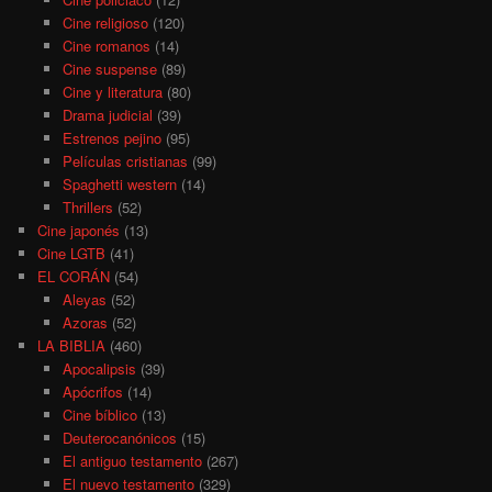
Cine religioso
(120)
Cine romanos
(14)
Cine suspense
(89)
Cine y literatura
(80)
Drama judicial
(39)
Estrenos pejino
(95)
Películas cristianas
(99)
Spaghetti western
(14)
Thrillers
(52)
Cine japonés
(13)
Cine LGTB
(41)
EL CORÁN
(54)
Aleyas
(52)
Azoras
(52)
LA BIBLIA
(460)
Apocalipsis
(39)
Apócrifos
(14)
Cine bíblico
(13)
Deuterocanónicos
(15)
El antiguo testamento
(267)
El nuevo testamento
(329)