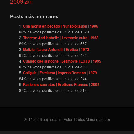
2009
2011
Posts más populares
Una monja en pecado | Nunsploitation | 1986
86
% de votos positivos de un total de
1528
Therese And Isabelle | Lezmovie culto | 1968
89
% de votos positivos de un total de
567
Malizia | Laura Antonelli | Erótica | 1973
91
% de votos positivos de un total de
422
Cuando cae la noche | Lezmovie | LGTB | 1995
85
% de votos positivos de un total de
403
Calígula | Erotismo | Imperio Romano | 1979
84
% de votos positivos de un total de
244
Pasiones secretas | Erotismo Francés | 2002
87
% de votos positivos de un total de
214
2014/2026 pejino.com - Autor: Carlos Mena (Laredo)