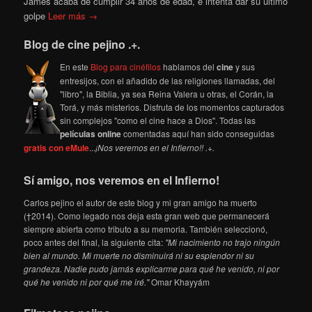
James acaba de cumplir 34 años de edad, e intenta dar su ultimo
golpe
Leer más →
Blog de cine pejino .+.
En este
Blog para cinéfilos
hablamos del
cine
y sus
entresijos, con el añadido de las religiones llamadas, del
"libro", la Biblia, ya sea Reina Valera u otras, el Corán, la
Torá, y más misterios. Disfruta de los momentos capturados
sin complejos "como el cine hace a Dios". Todas las
películas online
comentadas aquí han sido conseguidas
gratis con eMule
...
¡Nos veremos en el Infierno!! .+.
Sí amigo, nos veremos en el Infierno!
Carlos pejino el autor de este blog y mi gran amigo ha muerto
(†2014). Como legado nos deja esta gran web que permanecerá
siempre abierta como tributo a su memoria. También seleccionó,
poco antes del final, la siguiente cita:
"Mi nacimiento no trajo ningún
bien al mundo. Mi muerte no disminuirá ni su esplendor ni su
grandeza. Nadie pudo jamás explicarme para qué he venido, ni por
qué he venido ni por qué me iré."
Omar Khayyám