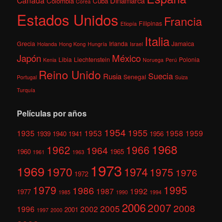
Canadá
Dinamarca
Colombia
Cuba
Corea
Estados Unidos
Francia
Filipinas
Etiopía
Italia
Grecia
Irlanda
Jamaica
Holanda
Hong Kong
Hungría
Israel
México
Japón
Libia
Liechtenstein
Polonia
Kenia
Noruega
Perú
Reino Unido
Suecia
Rusia
Senegal
Portugal
Suiza
Turquía
Películas por años
1954
1955
1935
1953
1958
1959
1939
1940
1941
1956
1968
1962
1966
1964
1960
1965
1961
1963
1973
1969
1970
1974
1975
1976
1972
1979
1995
1986
1987
1992
1977
1985
1990
1994
2006
2007
2008
2005
1996
2002
2001
1997
2000