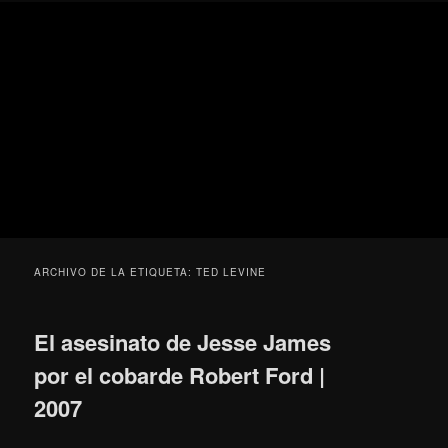
Ir
Ir
Secondary
Blog
al
al
menu
de
contenido
contenido
cine
Para todos los públicos
principal
secundario
pejino
Blog de cine pejino
ARCHIVO DE LA ETIQUETA:
TED LEVINE
El asesinato de Jesse James
por el cobarde Robert Ford |
2007