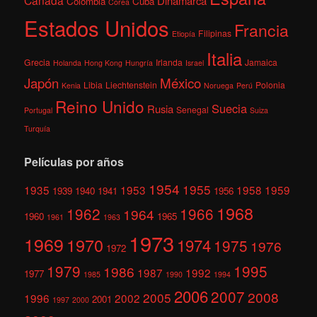
Canadá
Dinamarca
Colombia
Cuba
Corea
Estados Unidos
Francia
Filipinas
Etiopía
Italia
Grecia
Irlanda
Jamaica
Holanda
Hong Kong
Hungría
Israel
México
Japón
Libia
Liechtenstein
Polonia
Kenia
Noruega
Perú
Reino Unido
Suecia
Rusia
Senegal
Portugal
Suiza
Turquía
Películas por años
1954
1955
1935
1953
1958
1959
1939
1940
1941
1956
1968
1962
1966
1964
1960
1965
1961
1963
1973
1969
1970
1974
1975
1976
1972
1979
1995
1986
1987
1992
1977
1985
1990
1994
2006
2007
2008
2005
1996
2002
2001
1997
2000