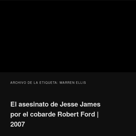
Ir
Ir
Secondary
Blog
al
al
menu
de
contenido
contenido
cine
Para todos los públicos
principal
secundario
pejino
Blog de cine pejino
ARCHIVO DE LA ETIQUETA:
WARREN ELLIS
El asesinato de Jesse James
por el cobarde Robert Ford |
2007