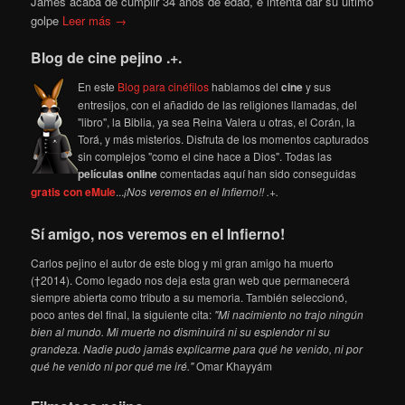
James acaba de cumplir 34 años de edad, e intenta dar su ultimo
golpe
Leer más →
Blog de cine pejino .+.
En este
Blog para cinéfilos
hablamos del
cine
y sus
entresijos, con el añadido de las religiones llamadas, del
"libro", la Biblia, ya sea Reina Valera u otras, el Corán, la
Torá, y más misterios. Disfruta de los momentos capturados
sin complejos "como el cine hace a Dios". Todas las
películas online
comentadas aquí han sido conseguidas
gratis con eMule
...
¡Nos veremos en el Infierno!! .+.
Sí amigo, nos veremos en el Infierno!
Carlos pejino el autor de este blog y mi gran amigo ha muerto
(†2014). Como legado nos deja esta gran web que permanecerá
siempre abierta como tributo a su memoria. También seleccionó,
poco antes del final, la siguiente cita:
"Mi nacimiento no trajo ningún
bien al mundo. Mi muerte no disminuirá ni su esplendor ni su
grandeza. Nadie pudo jamás explicarme para qué he venido, ni por
qué he venido ni por qué me iré."
Omar Khayyám