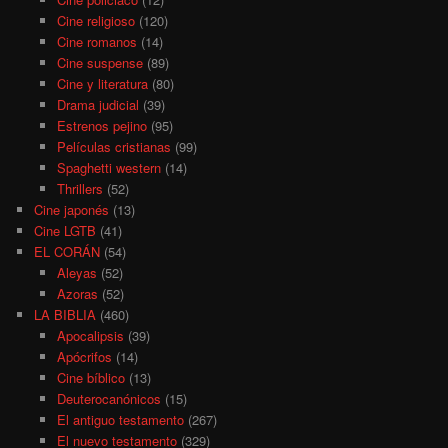
Cine religioso
(120)
Cine romanos
(14)
Cine suspense
(89)
Cine y literatura
(80)
Drama judicial
(39)
Estrenos pejino
(95)
Películas cristianas
(99)
Spaghetti western
(14)
Thrillers
(52)
Cine japonés
(13)
Cine LGTB
(41)
EL CORÁN
(54)
Aleyas
(52)
Azoras
(52)
LA BIBLIA
(460)
Apocalipsis
(39)
Apócrifos
(14)
Cine bíblico
(13)
Deuterocanónicos
(15)
El antiguo testamento
(267)
El nuevo testamento
(329)