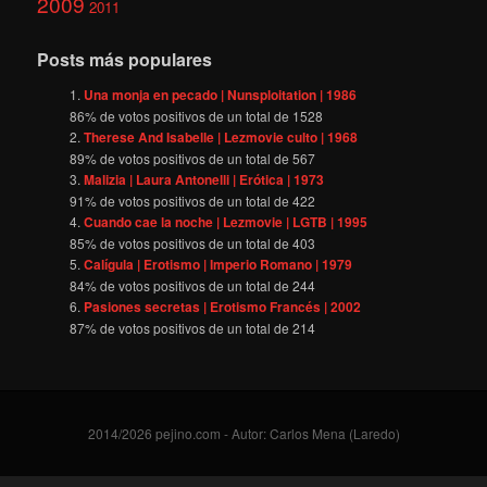
2009
2011
Posts más populares
Una monja en pecado | Nunsploitation | 1986
86
% de votos positivos de un total de
1528
Therese And Isabelle | Lezmovie culto | 1968
89
% de votos positivos de un total de
567
Malizia | Laura Antonelli | Erótica | 1973
91
% de votos positivos de un total de
422
Cuando cae la noche | Lezmovie | LGTB | 1995
85
% de votos positivos de un total de
403
Calígula | Erotismo | Imperio Romano | 1979
84
% de votos positivos de un total de
244
Pasiones secretas | Erotismo Francés | 2002
87
% de votos positivos de un total de
214
2014/2026 pejino.com - Autor: Carlos Mena (Laredo)