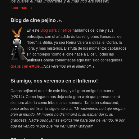
los cuales el más importante y el más rico era Wessex
Leer más →
Blog de cine pejino .+.
En este
Blog para cinéfilos
hablamos del
cine
y sus
entresijos, con el añadido de las religiones llamadas, del
"libro", la Biblia, ya sea Reina Valera u otras, el Corán, la
Torá, y más misterios. Disfruta de los momentos capturados
sin complejos "como el cine hace a Dios". Todas las
películas online
comentadas aquí han sido conseguidas
gratis con eMule
...
¡Nos veremos en el Infierno!! .+.
Sí amigo, nos veremos en el Infierno!
Carlos pejino el autor de este blog y mi gran amigo ha muerto
(†2014). Como legado nos deja esta gran web que permanecerá
siempre abierta como tributo a su memoria. También seleccionó,
poco antes del final, la siguiente cita:
"Mi nacimiento no trajo ningún
bien al mundo. Mi muerte no disminuirá ni su esplendor ni su
grandeza. Nadie pudo jamás explicarme para qué he venido, ni por
qué he venido ni por qué me iré."
Omar Khayyám