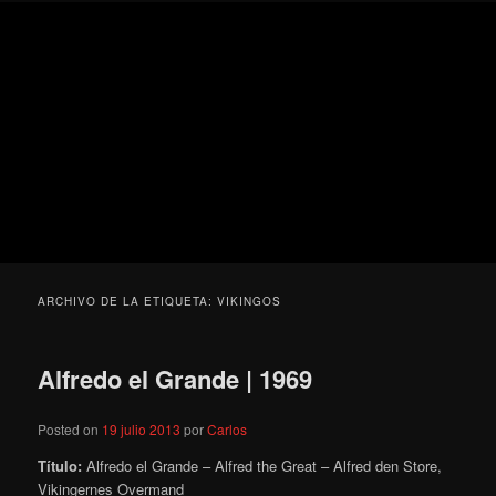
Ir
Ir
Secondary
Blog
al
al
menu
de
contenido
contenido
cine
Para todos los públicos
principal
secundario
pejino
Blog de cine pejino
ARCHIVO DE LA ETIQUETA:
VIKINGOS
Alfredo el Grande | 1969
Posted on
19 julio 2013
por
Carlos
Título:
Alfredo el Grande – Alfred the Great – Alfred den Store,
Vikingernes Overmand