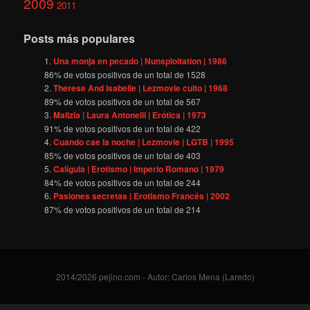
2009
2011
Posts más populares
Una monja en pecado | Nunsploitation | 1986
86
% de votos positivos de un total de
1528
Therese And Isabelle | Lezmovie culto | 1968
89
% de votos positivos de un total de
567
Malizia | Laura Antonelli | Erótica | 1973
91
% de votos positivos de un total de
422
Cuando cae la noche | Lezmovie | LGTB | 1995
85
% de votos positivos de un total de
403
Calígula | Erotismo | Imperio Romano | 1979
84
% de votos positivos de un total de
244
Pasiones secretas | Erotismo Francés | 2002
87
% de votos positivos de un total de
214
2014/2026 pejino.com - Autor: Carlos Mena (Laredo)