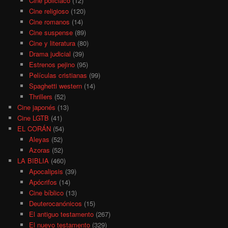
Cine policiaco
(12)
Cine religioso
(120)
Cine romanos
(14)
Cine suspense
(89)
Cine y literatura
(80)
Drama judicial
(39)
Estrenos pejino
(95)
Películas cristianas
(99)
Spaghetti western
(14)
Thrillers
(52)
Cine japonés
(13)
Cine LGTB
(41)
EL CORÁN
(54)
Aleyas
(52)
Azoras
(52)
LA BIBLIA
(460)
Apocalipsis
(39)
Apócrifos
(14)
Cine bíblico
(13)
Deuterocanónicos
(15)
El antiguo testamento
(267)
El nuevo testamento
(329)