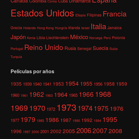
Canadá
Dinamarca
Colombia
Cuba
Corea
Estados Unidos
Francia
Filipinas
Etiopía
Italia
Grecia
Irlanda
Jamaica
Holanda
Hong Kong
Hungría
Israel
México
Japón
Libia
Liechtenstein
Polonia
Kenia
Noruega
Perú
Reino Unido
Suecia
Rusia
Senegal
Portugal
Suiza
Turquía
Películas por años
1954
1955
1935
1953
1958
1959
1939
1940
1941
1956
1968
1962
1966
1964
1960
1965
1961
1963
1973
1969
1970
1974
1975
1976
1972
1979
1995
1986
1987
1992
1977
1985
1990
1994
2006
2007
2008
2005
1996
2002
2001
1997
2000