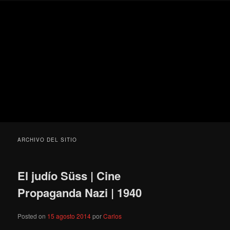
Ir
Ir
Secondary
Blog
al
al
menu
de
contenido
contenido
cine
Para todos los públicos
principal
secundario
pejino
Blog de cine pejino
ARCHIVO DEL SITIO
El judío Süss | Cine
Propaganda Nazi | 1940
Posted on
15 agosto 2014
por
Carlos