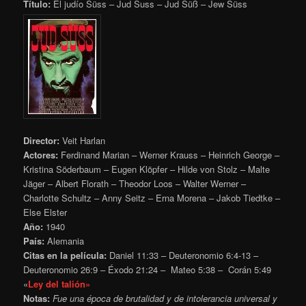
Título:
El judío Süss – Jud Suss – Jud Süß – Jew Süss
Director:
Veit Harlan
Actores:
Ferdinand Marian – Werner Krauss – Heinrich George –
Kristina Söderbaum – Eugen Klöpfer – Hilde von Stolz – Malte
Jäger – Albert Florath – Theodor Loos – Walter Werner –
Charlotte Schultz – Anny Seitz – Erna Morena – Jakob Tiedtke –
Else Elster
Año:
1940
País:
Alemania
Citas en la película:
Daniel 11:33 – Deuteronomio 6:4-13 –
Deuteronomio 26:9 – Éxodo 21:24 – Mateo 5:38 – Corán 5:49
«
Ley del talión»
Notas:
Fue una época de brutalidad y de intolerancia universal y