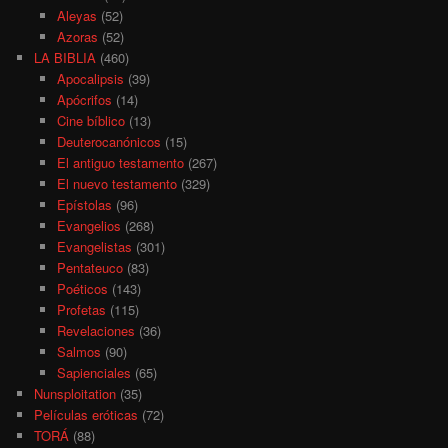
Aleyas
(52)
Azoras
(52)
LA BIBLIA
(460)
Apocalipsis
(39)
Apócrifos
(14)
Cine bíblico
(13)
Deuterocanónicos
(15)
El antiguo testamento
(267)
El nuevo testamento
(329)
Epístolas
(96)
Evangelios
(268)
Evangelistas
(301)
Pentateuco
(83)
Poéticos
(143)
Profetas
(115)
Revelaciones
(36)
Salmos
(90)
Sapienciales
(65)
Nunsploitation
(35)
Películas eróticas
(72)
TORÁ
(88)