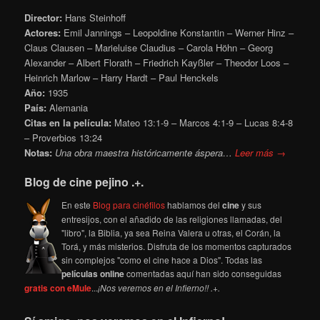
Director:
Hans Steinhoff
Actores:
Emil Jannings – Leopoldine Konstantin – Werner Hinz –
Claus Clausen – Marieluise Claudius – Carola Höhn – Georg
Alexander – Albert Florath – Friedrich Kayßler – Theodor Loos –
Heinrich Marlow – Harry Hardt – Paul Henckels
Año:
1935
País:
Alemania
Citas en la película:
Mateo 13:1-9 – Marcos 4:1-9 – Lucas 8:4-8
– Proverbios 13:24
Notas:
Una obra maestra históricamente áspera…
Leer más →
Blog de cine pejino .+.
En este
Blog para cinéfilos
hablamos del
cine
y sus
entresijos, con el añadido de las religiones llamadas, del
"libro", la Biblia, ya sea Reina Valera u otras, el Corán, la
Torá, y más misterios. Disfruta de los momentos capturados
sin complejos "como el cine hace a Dios". Todas las
películas online
comentadas aquí han sido conseguidas
gratis con eMule
...
¡Nos veremos en el Infierno!! .+.