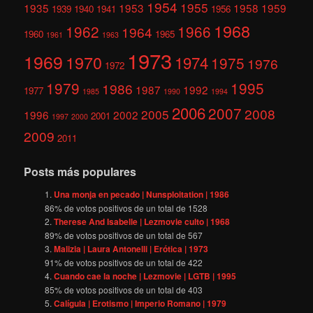
1954
1955
1935
1953
1958
1959
1939
1940
1941
1956
1968
1962
1966
1964
1960
1965
1961
1963
1973
1969
1970
1974
1975
1976
1972
1979
1995
1986
1987
1992
1977
1985
1990
1994
2006
2007
2008
2005
1996
2002
2001
1997
2000
2009
2011
Posts más populares
Una monja en pecado | Nunsploitation | 1986
86
% de votos positivos de un total de
1528
Therese And Isabelle | Lezmovie culto | 1968
89
% de votos positivos de un total de
567
Malizia | Laura Antonelli | Erótica | 1973
91
% de votos positivos de un total de
422
Cuando cae la noche | Lezmovie | LGTB | 1995
85
% de votos positivos de un total de
403
Calígula | Erotismo | Imperio Romano | 1979