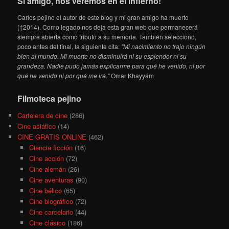
Sí amigo, nos veremos en el Infierno!
Carlos pejino el autor de este blog y mi gran amigo ha muerto
(†2014). Como legado nos deja esta gran web que permanecerá
siempre abierta como tributo a su memoria. También seleccionó,
poco antes del final, la siguiente cita:
"Mi nacimiento no trajo ningún
bien al mundo. Mi muerte no disminuirá ni su esplendor ni su
grandeza. Nadie pudo jamás explicarme para qué he venido, ni por
qué he venido ni por qué me iré."
Omar Khayyám
Filmoteca pejino
Cartelera de cine
(286)
Cine asiático
(14)
CINE GRATIS ONLINE
(462)
Ciencia ficción
(16)
Cine acción
(72)
Cine alemán
(26)
Cine aventuras
(90)
Cine bélico
(65)
Cine biográfico
(72)
Cine carcelario
(44)
Cine clásico
(186)