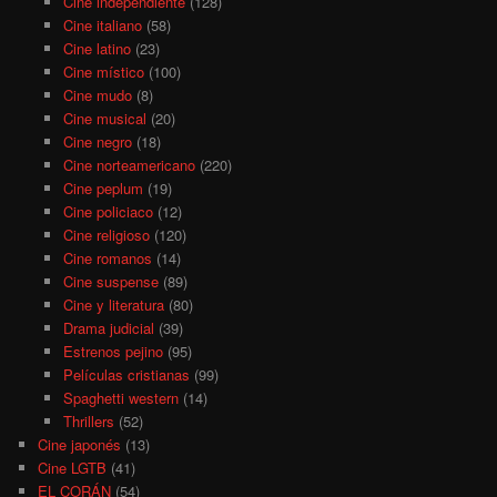
Cine independiente
(128)
Cine italiano
(58)
Cine latino
(23)
Cine místico
(100)
Cine mudo
(8)
Cine musical
(20)
Cine negro
(18)
Cine norteamericano
(220)
Cine peplum
(19)
Cine policiaco
(12)
Cine religioso
(120)
Cine romanos
(14)
Cine suspense
(89)
Cine y literatura
(80)
Drama judicial
(39)
Estrenos pejino
(95)
Películas cristianas
(99)
Spaghetti western
(14)
Thrillers
(52)
Cine japonés
(13)
Cine LGTB
(41)
EL CORÁN
(54)