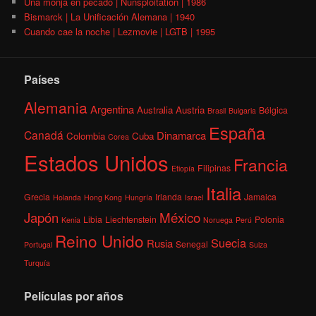
Una monja en pecado | Nunsploitation | 1986
Bismarck | La Unificación Alemana | 1940
Cuando cae la noche | Lezmovie | LGTB | 1995
Países
Alemania
Argentina
Australia
Austria
Bélgica
Brasil
Bulgaria
España
Canadá
Dinamarca
Colombia
Cuba
Corea
Estados Unidos
Francia
Filipinas
Etiopía
Italia
Grecia
Irlanda
Jamaica
Holanda
Hong Kong
Hungría
Israel
México
Japón
Libia
Liechtenstein
Polonia
Kenia
Noruega
Perú
Reino Unido
Suecia
Rusia
Senegal
Portugal
Suiza
Turquía
Películas por años