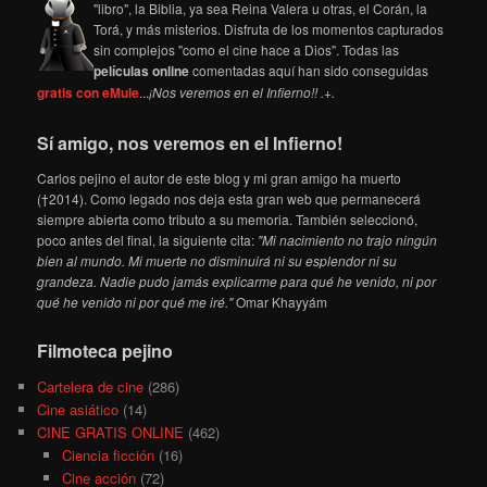
"libro", la Biblia, ya sea Reina Valera u otras, el Corán, la
Torá, y más misterios. Disfruta de los momentos capturados
sin complejos "como el cine hace a Dios". Todas las
películas online
comentadas aquí han sido conseguidas
gratis con eMule
...
¡Nos veremos en el Infierno!! .+.
Sí amigo, nos veremos en el Infierno!
Carlos pejino el autor de este blog y mi gran amigo ha muerto
(†2014). Como legado nos deja esta gran web que permanecerá
siempre abierta como tributo a su memoria. También seleccionó,
poco antes del final, la siguiente cita:
"Mi nacimiento no trajo ningún
bien al mundo. Mi muerte no disminuirá ni su esplendor ni su
grandeza. Nadie pudo jamás explicarme para qué he venido, ni por
qué he venido ni por qué me iré."
Omar Khayyám
Filmoteca pejino
Cartelera de cine
(286)
Cine asiático
(14)
CINE GRATIS ONLINE
(462)
Ciencia ficción
(16)
Cine acción
(72)