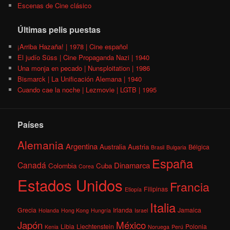
Escenas de Cine clásico
Últimas pelis puestas
¡Arriba Hazaña! | 1978 | Cine español
El judío Süss | Cine Propaganda Nazi | 1940
Una monja en pecado | Nunsploitation | 1986
Bismarck | La Unificación Alemana | 1940
Cuando cae la noche | Lezmovie | LGTB | 1995
Países
Alemania
Argentina
Australia
Austria
Bélgica
Brasil
Bulgaria
España
Canadá
Dinamarca
Colombia
Cuba
Corea
Estados Unidos
Francia
Filipinas
Etiopía
Italia
Grecia
Irlanda
Jamaica
Holanda
Hong Kong
Hungría
Israel
México
Japón
Libia
Liechtenstein
Polonia
Kenia
Noruega
Perú