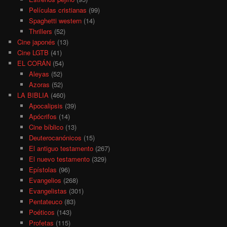
Películas cristianas
(99)
Spaghetti western
(14)
Thrillers
(52)
Cine japonés
(13)
Cine LGTB
(41)
EL CORÁN
(54)
Aleyas
(52)
Azoras
(52)
LA BIBLIA
(460)
Apocalipsis
(39)
Apócrifos
(14)
Cine bíblico
(13)
Deuterocanónicos
(15)
El antiguo testamento
(267)
El nuevo testamento
(329)
Epístolas
(96)
Evangelios
(268)
Evangelistas
(301)
Pentateuco
(83)
Poéticos
(143)
Profetas
(115)