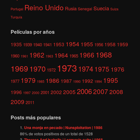
Reino Unido
Suecia
Rusia
Senegal
Portugal
Suiza
Turquía
Películas por años
1954
1955
1935
1953
1958
1959
1939
1940
1941
1956
1968
1962
1966
1964
1960
1965
1961
1963
1973
1969
1970
1974
1975
1976
1972
1979
1995
1986
1987
1992
1977
1985
1990
1994
2006
2007
2008
2005
1996
2002
2001
1997
2000
2009
2011
Posts más populares
Una monja en pecado | Nunsploitation | 1986
86
% de votos positivos de un total de
1528
Therese And Isabelle | Lezmovie culto | 1968