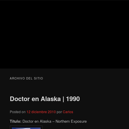
Ir
Ir
Secondary
Blog
al
al
menu
de
contenido
contenido
cine
Para todos los públicos
principal
secundario
pejino
Blog de cine pejino
ARCHIVO DEL SITIO
Doctor en Alaska | 1990
Posted on
12 diciembre 2010
por
Carlos
Título:
Doctor en Alaska – Northern Exposure