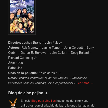
Director:
Joshua Brand – John Falsey
Actores:
Rob Morrow – Janine Turner – John Corbertt – Barry
Corbin – Darren E. Burrows – John Cullum – Doug Ballard –
Richard Cumming Jr.
Año:
1990
País:
Usa
Citas en la película:
Eclesiastés 1:2
Notas:
Vanitas vanitatum et omnia vanitas. «Vanidad de
vanidades todo es vanidad, dice el predicador.»
Leer más →
Blog de cine pejino .+.
En este
Blog para cinéfilos
hablamos del
cine
y sus
entresijos, con el añadido de las religiones llamadas, del