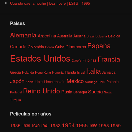
Cuando cae la noche | Lezmovie | LGTB | 1995
Países
Alemania
Argentina
Australia
Austria
Bélgica
Brasil
Bulgaria
España
Canadá
Dinamarca
Colombia
Cuba
Corea
Estados Unidos
Francia
Filipinas
Etiopía
Italia
Grecia
Irlanda
Jamaica
Holanda
Hong Kong
Hungría
Israel
México
Japón
Libia
Liechtenstein
Polonia
Kenia
Noruega
Perú
Reino Unido
Suecia
Rusia
Senegal
Portugal
Suiza
Turquía
Películas por años
1954
1955
1935
1953
1958
1959
1939
1940
1941
1956