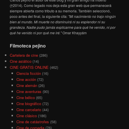
(†2014). Como legado nos deja esta gran web que permanecerá
siempre abierta como tributo a su memoria. También seleccionó,
poco antes del final, la siguiente cita:
"Mi nacimiento no trajo ningún
bien al mundo. Mi muerte no disminuirá ni su esplendor ni su
grandeza. Nadie pudo jamás explicarme para qué he venido, ni por
qué he venido ni por qué me iré."
Omar Khayyám
Filmoteca pejino
Cartelera de cine
(286)
Cine asiático
(14)
CINE GRATIS ONLINE
(462)
Ciencia ficción
(16)
Cine acción
(72)
Cine alemán
(26)
Cine aventuras
(90)
Cine bélico
(65)
Cine biográfico
(72)
Cine carcelario
(44)
Cine clásico
(186)
Cine de catástrofes
(58)
Cine de comedia
(76)