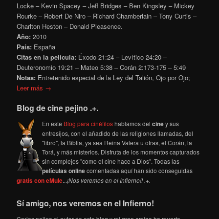
Locke – Kevin Spacey – Jeff Bridges – Ben Kingsley – Mickey
Rourke – Robert De Niro – Richard Chamberlain – Tony Curtis –
Charlton Heston – Donald Pleasence.
Año:
2010
País:
España
Citas en la película:
Éxodo 21:24 – Levítico 24:20 –
Deuteronomio 19:21 – Mateo 5:38 – Corán 2:173-175 – 5:49
Notas:
Entretenido especial de la Ley del Talión, Ojo por Ojo;
Leer más →
Blog de cine pejino .+.
En este
Blog para cinéfilos
hablamos del
cine
y sus
entresijos, con el añadido de las religiones llamadas, del
"libro", la Biblia, ya sea Reina Valera u otras, el Corán, la
Torá, y más misterios. Disfruta de los momentos capturados
sin complejos "como el cine hace a Dios". Todas las
películas online
comentadas aquí han sido conseguidas
gratis con eMule
...
¡Nos veremos en el Infierno!! .+.
Sí amigo, nos veremos en el Infierno!
Carlos pejino el autor de este blog y mi gran amigo ha muerto