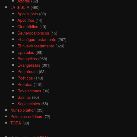
Azoras
(52)
LA BIBLIA
(460)
Apocalipsis
(39)
Apócrifos
(14)
Cine bíblico
(13)
Deuterocanónicos
(15)
El antiguo testamento
(267)
El nuevo testamento
(329)
Epístolas
(96)
Evangelios
(268)
Evangelistas
(301)
Pentateuco
(83)
Poéticos
(143)
Profetas
(115)
Revelaciones
(36)
Salmos
(90)
Sapienciales
(65)
Nunsploitation
(35)
Películas eróticas
(72)
TORÁ
(88)