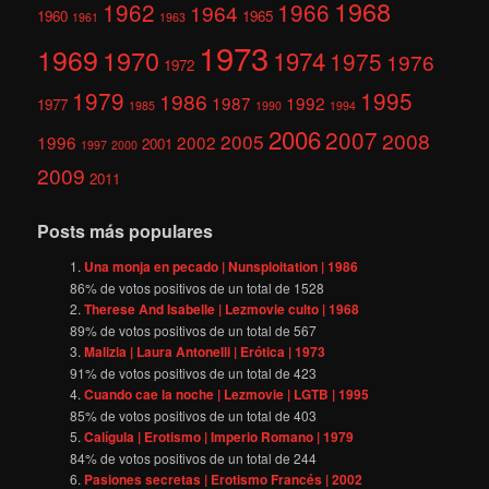
1968
1962
1966
1964
1960
1965
1961
1963
1973
1969
1970
1974
1975
1976
1972
1979
1995
1986
1987
1992
1977
1985
1990
1994
2006
2007
2008
2005
1996
2002
2001
1997
2000
2009
2011
Posts más populares
Una monja en pecado | Nunsploitation | 1986
86
% de votos positivos de un total de
1528
Therese And Isabelle | Lezmovie culto | 1968
89
% de votos positivos de un total de
567
Malizia | Laura Antonelli | Erótica | 1973
91
% de votos positivos de un total de
423
Cuando cae la noche | Lezmovie | LGTB | 1995
85
% de votos positivos de un total de
403
Calígula | Erotismo | Imperio Romano | 1979
84
% de votos positivos de un total de
244
Pasiones secretas | Erotismo Francés | 2002