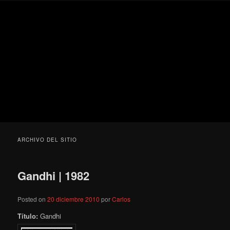
Ir
Ir
Secondary
Blog
al
al
menu
de
contenido
contenido
cine
Para todos los públicos
principal
secundario
pejino
Blog de cine pejino
ARCHIVO DEL SITIO
Gandhi | 1982
Posted on
20 diciembre 2010
por
Carlos
Título:
Gandhi