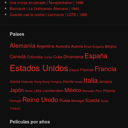
Una monja en pecado | Nunsploitation | 1986
Bismarck | La Unificación Alemana | 1940
Cuando cae la noche | Lezmovie | LGTB | 1995
Países
Alemania
Argentina
Australia
Austria
Bélgica
Brasil
Bulgaria
España
Canadá
Dinamarca
Colombia
Cuba
Corea
Estados Unidos
Francia
Filipinas
Etiopía
Italia
Grecia
Irlanda
Jamaica
Holanda
Hong Kong
Hungría
Israel
México
Japón
Libia
Liechtenstein
Polonia
Kenia
Noruega
Perú
Reino Unido
Suecia
Rusia
Senegal
Portugal
Suiza
Turquía
Películas por años