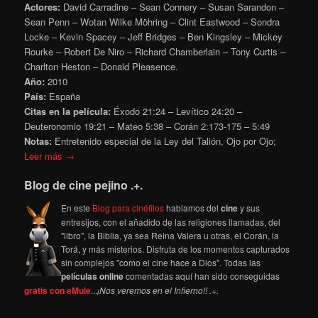
Actores:
David Carradine – Sean Connery – Susan Sarandon –
Sean Penn – Wotan Wilke Möhring – Clint Eastwood – Sondra
Locke – Kevin Spacey – Jeff Bridges – Ben Kingsley – Mickey
Rourke – Robert De Niro – Richard Chamberlain – Tony Curtis –
Charlton Heston – Donald Pleasence.
Año:
2010
País:
España
Citas en la película:
Éxodo 21:24 – Levítico 24:20 –
Deuteronomio 19:21 – Mateo 5:38 – Corán 2:173-175 – 5:49
Notas:
Entretenido especial de la Ley del Talión, Ojo por Ojo;
Leer más →
Blog de cine pejino .+.
En este
Blog para cinéfilos
hablamos del
cine
y sus
entresijos, con el añadido de las religiones llamadas, del
"libro", la Biblia, ya sea Reina Valera u otras, el Corán, la
Torá, y más misterios. Disfruta de los momentos capturados
sin complejos "como el cine hace a Dios". Todas las
películas online
comentadas aquí han sido conseguidas
gratis con eMule
...
¡Nos veremos en el Infierno!! .+.