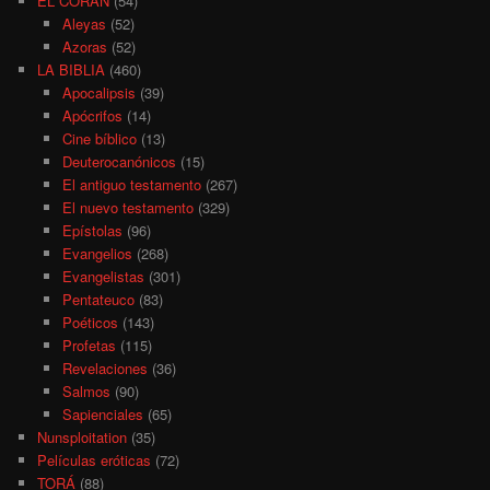
EL CORÁN
(54)
Aleyas
(52)
Azoras
(52)
LA BIBLIA
(460)
Apocalipsis
(39)
Apócrifos
(14)
Cine bíblico
(13)
Deuterocanónicos
(15)
El antiguo testamento
(267)
El nuevo testamento
(329)
Epístolas
(96)
Evangelios
(268)
Evangelistas
(301)
Pentateuco
(83)
Poéticos
(143)
Profetas
(115)
Revelaciones
(36)
Salmos
(90)
Sapienciales
(65)
Nunsploitation
(35)
Películas eróticas
(72)
TORÁ
(88)