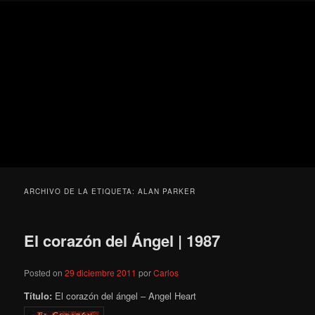
Ir
Ir
Secondary
Blog
al
al
menu
de
contenido
contenido
cine
Para todos los públicos
principal
secundario
pejino
Blog de cine pejino
ARCHIVO DE LA ETIQUETA:
ALAN PARKER
El corazón del Ángel | 1987
Posted on
29 diciembre 2011
por
Carlos
Título:
El corazón del ángel – Angel Heart