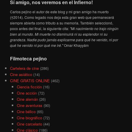
Sí amigo, nos veremos en el Infierno!
Carlos pejino el autor de este blog y mi gran amigo ha muerto
(†2014). Como legado nos deja esta gran web que permanecerá
siempre abierta como tributo a su memoria. También seleccionó,
poco antes del final, la siguiente cita:
"Mi nacimiento no trajo ningún
bien al mundo. Mi muerte no disminuirá ni su esplendor ni su
grandeza. Nadie pudo jamás explicarme para qué he venido, ni por
qué he venido ni por qué me iré."
Omar Khayyám
Filmoteca pejino
Cartelera de cine
(286)
Cine asiático
(14)
CINE GRATIS ONLINE
(462)
Ciencia ficción
(16)
Cine acción
(72)
Cine alemán
(26)
Cine aventuras
(90)
Cine bélico
(65)
Cine biográfico
(72)
Cine carcelario
(44)
Cine clásico
(186)