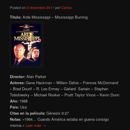
Posted on
2 diciembre 2011
por
Carlos
Título:
Arde Mississippi – Mississippi Burning
Director:
Alan Parker
Actores:
Gene Hackman – Willem Dafoe – Frances McDormand
– Brad Dourif – R. Lee Ermey – Gailard Sartain – Stephen
Tobolowsky – Michael Rooker – Pruitt Taylor Vince – Kevin Dunn
Año:
1988
País:
Usa
Citas en la película:
Génesis 9:27
Notas:
«1964… Cuando América estaba en guerra consigo
misma.»
Leer más →