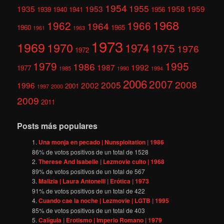
1954
1955
1935
1953
1958
1959
1939
1940
1941
1956
1968
1962
1966
1964
1960
1965
1961
1963
1973
1969
1970
1974
1975
1976
1972
1979
1995
1986
1987
1992
1977
1985
1990
1994
2006
2007
2008
2005
1996
2002
2001
1997
2000
2009
2011
Posts más populares
Una monja en pecado | Nunsploitation | 1986
86
% de votos positivos de un total de
1528
Therese And Isabelle | Lezmovie culto | 1968
89
% de votos positivos de un total de
567
Malizia | Laura Antonelli | Erótica | 1973
91
% de votos positivos de un total de
422
Cuando cae la noche | Lezmovie | LGTB | 1995
85
% de votos positivos de un total de
403
Calígula | Erotismo | Imperio Romano | 1979