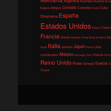
Argentina
Australia
Austria
Brasi
Canadá
Colombia
Cuba
Bélgica
Bulgaria
Corea
España
Dinamarca
Estados Unidos
Filipin
Etiopía
Francia
Grecia
Irl
Holanda
Hong Kong
Hungría
Italia
Japón
Jamaica
Libia
Israel
Kenia
México
Liechtenstein
Polonia
Noruega
Perú
Portu
Reino Unido
Suecia
Rusia
Senegal
S
Turquía