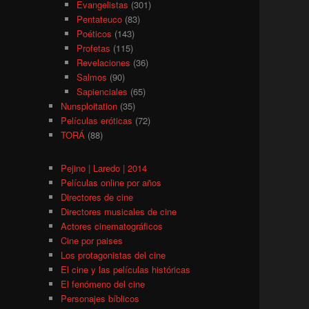
Evangelistas
(301)
Pentateuco
(83)
Poéticos
(143)
Profetas
(115)
Revelaciones
(36)
Salmos
(90)
Sapienciales
(65)
Nunsploitation
(35)
Películas eróticas
(72)
TORÁ
(88)
Pejino | Laredo | 2014
Películas online por años
Directores de cine
Directores musicales de cine
Actores cinematográficos
Cine por paises
Los protagonistas del cine
El cine y las películas históricas
El fenómeno del cine
Personajes bíblicos