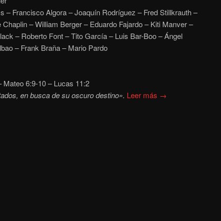
er
s – Francisco Algora – Joaquín Rodríguez – Fred Stillkrauth –
 Chaplin – William Berger – Eduardo Fajardo – Kiti Manver –
ck – Roberto Font – Tito García – Luis Bar-Boo – Ángel
lbao – Frank Braña – Mario Pardo
 Mateo 6:9-10 – Lucas 11:2
ados, en busca de su oscuro destino».
Leer más →