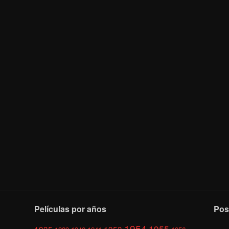
Películas por años
Pos
1954
1955
1935
1953