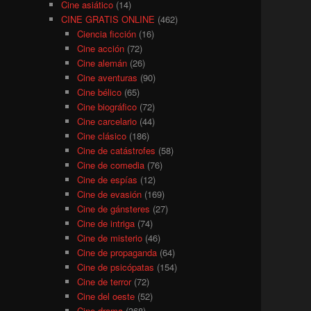
Cine asiático
(14)
CINE GRATIS ONLINE
(462)
Ciencia ficción
(16)
Cine acción
(72)
Cine alemán
(26)
Cine aventuras
(90)
Cine bélico
(65)
Cine biográfico
(72)
Cine carcelario
(44)
Cine clásico
(186)
Cine de catástrofes
(58)
Cine de comedia
(76)
Cine de espías
(12)
Cine de evasión
(169)
Cine de gánsteres
(27)
Cine de intriga
(74)
Cine de misterio
(46)
Cine de propaganda
(64)
Cine de psicópatas
(154)
Cine de terror
(72)
Cine del oeste
(52)
Cine drama
(368)