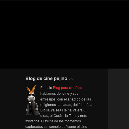
Blog de cine pejino .+.
En este
Blog para cinéfilos
hablamos del
cine
y sus
entresijos, con el añadido de las
religiones llamadas, del "libro", la
Biblia, ya sea Reina Valera u
otras, el Corán, la Torá, y más
misterios. Disfruta de los momentos
capturados sin complejos "como el cine