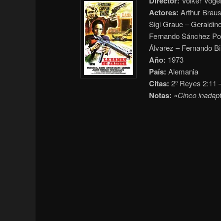
Director:
Volker Vogel
Actores:
Arthur Braus
Sigi Graue – Geraldine
Fernando Sánchez Pola
Álvarez – Fernando Bi
Año:
1973
País:
Alemania
Citas:
2º Reyes 2:11 –
Notas:
«Cinco inadapt