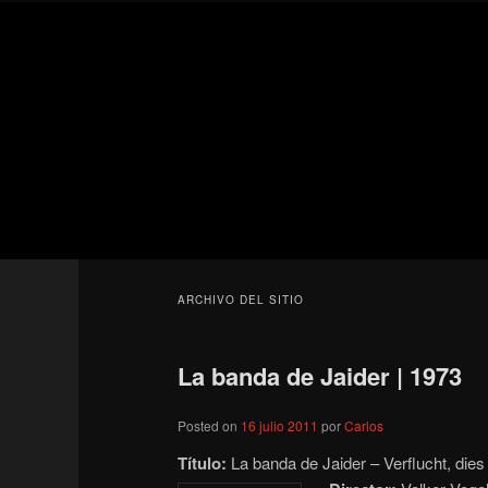
Ir
Ir
Secondary
al
al
menu
contenido
contenido
Para todos los públicos
principal
secundario
Blog de cine 
ARCHIVO DEL SITIO
La banda de Jaider | 1973
Posted on
16 julio 2011
por
Carlos
Título:
La banda de Jaider – Verflucht, die