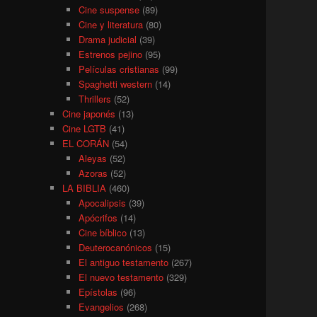
Cine suspense
(89)
Cine y literatura
(80)
Drama judicial
(39)
Estrenos pejino
(95)
Películas cristianas
(99)
Spaghetti western
(14)
Thrillers
(52)
Cine japonés
(13)
Cine LGTB
(41)
EL CORÁN
(54)
Aleyas
(52)
Azoras
(52)
LA BIBLIA
(460)
Apocalipsis
(39)
Apócrifos
(14)
Cine bíblico
(13)
Deuterocanónicos
(15)
El antiguo testamento
(267)
El nuevo testamento
(329)
Epístolas
(96)
Evangelios
(268)