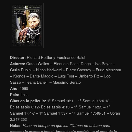
Director:
Richard Pottier y Ferdinando Baldi
Actores:
Orson Welles – Eleonora Rossi Drago – Ivo Payer –
Giulia Rubini – Hilton Hedward – Pierre Cressoy – Furio Meniconi
– Kronos – Dante Maggio – Luigi Tosi – Umberto Fiz – Ugo
Sasso – Ileana Danelli – Massimo Serato
Año:
1960
País:
Italia
Citas en la película:
1º Samuel 16:1 – 1º Samuel 16:6-13 –
Eclesiastés 6:12- Eclesiastés 4:13 – 1º Samuel 16:23 – 1º
Samuel 17:4-7 – 1º Samuel 17:37 – 1º Samuel 17:48-51 – Corán
2:247-253
Notas:
Hubo un tiempo en que los filisteos se unieron para
declarar la guerra a Israel. Israel había perdido ya el arca de la