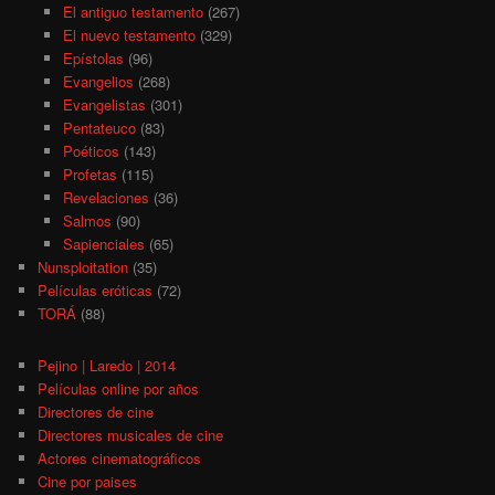
El antiguo testamento
(267)
El nuevo testamento
(329)
Epístolas
(96)
Evangelios
(268)
Evangelistas
(301)
Pentateuco
(83)
Poéticos
(143)
Profetas
(115)
Revelaciones
(36)
Salmos
(90)
Sapienciales
(65)
Nunsploitation
(35)
Películas eróticas
(72)
TORÁ
(88)
Pejino | Laredo | 2014
Películas online por años
Directores de cine
Directores musicales de cine
Actores cinematográficos
Cine por paises