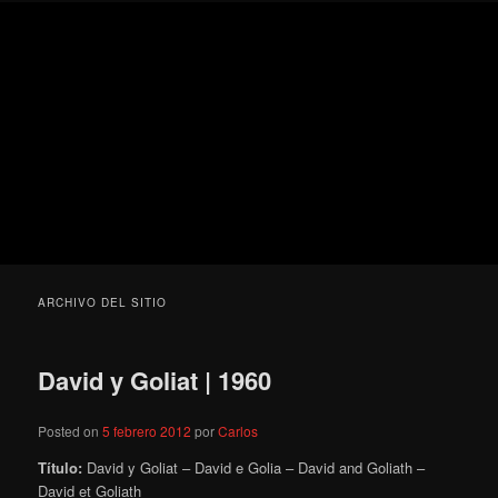
Ir
Ir
Secondary
Blog
al
al
menu
de
contenido
contenido
cine
Para todos los públicos
principal
secundario
pejino
Blog de cine pejino
ARCHIVO DEL SITIO
David y Goliat | 1960
Posted on
5 febrero 2012
por
Carlos
Título:
David y Goliat – David e Golia – David and Goliath –
David et Goliath