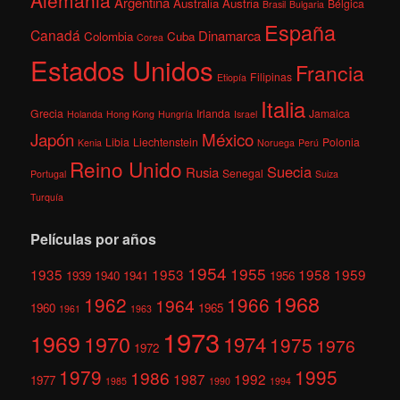
Alemania
Argentina
Australia
Austria
Bélgica
Brasil
Bulgaria
España
Canadá
Dinamarca
Colombia
Cuba
Corea
Estados Unidos
Francia
Filipinas
Etiopía
Italia
Grecia
Irlanda
Jamaica
Holanda
Hong Kong
Hungría
Israel
México
Japón
Libia
Liechtenstein
Polonia
Kenia
Noruega
Perú
Reino Unido
Suecia
Rusia
Senegal
Portugal
Suiza
Turquía
Películas por años
1954
1955
1935
1953
1958
1959
1939
1940
1941
1956
1968
1962
1966
1964
1960
1965
1961
1963
1973
1969
1970
1974
1975
1976
1972
1979
1995
1986
1987
1992
1977
1985
1990
1994