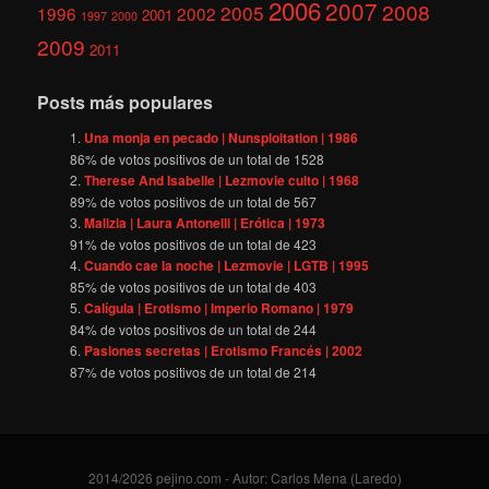
2006
2007
2008
2005
1996
2002
2001
1997
2000
2009
2011
Posts más populares
Una monja en pecado | Nunsploitation | 1986
86
% de votos positivos de un total de
1528
Therese And Isabelle | Lezmovie culto | 1968
89
% de votos positivos de un total de
567
Malizia | Laura Antonelli | Erótica | 1973
91
% de votos positivos de un total de
423
Cuando cae la noche | Lezmovie | LGTB | 1995
85
% de votos positivos de un total de
403
Calígula | Erotismo | Imperio Romano | 1979
84
% de votos positivos de un total de
244
Pasiones secretas | Erotismo Francés | 2002
87
% de votos positivos de un total de
214
2014/2026 pejino.com - Autor: Carlos Mena (Laredo)