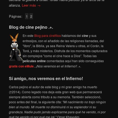
alianza,
Leer más →
Páginas:
1
2
Blog de cine pejino .+.
En este
Blog para cinéfilos
hablamos del
cine
y sus
entresijos, con el añadido de las religiones llamadas, del
"libro", la Biblia, ya sea Reina Valera u otras, el Corán, la
Torá, y más misterios. Disfruta de los momentos capturados
sin complejos "como el cine hace a Dios". Todas las
películas online
comentadas aquí han sido conseguidas
gratis con eMule
...
¡Nos veremos en el Infierno!! .+.
Sí amigo, nos veremos en el Infierno!
Carlos pejino el autor de este blog y mi gran amigo ha muerto
(†2014). Como legado nos deja esta gran web que permanecerá
siempre abierta como tributo a su memoria. También seleccionó,
poco antes del final, la siguiente cita:
"Mi nacimiento no trajo ningún
bien al mundo. Mi muerte no disminuirá ni su esplendor ni su
grandeza. Nadie pudo jamás explicarme para qué he venido, ni por
qué he venido ni por qué me iré."
Omar Khayyám