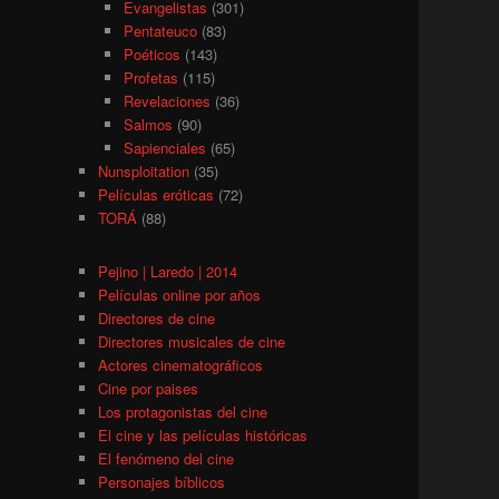
Evangelistas
(301)
Pentateuco
(83)
Poéticos
(143)
Profetas
(115)
Revelaciones
(36)
Salmos
(90)
Sapienciales
(65)
Nunsploitation
(35)
Películas eróticas
(72)
TORÁ
(88)
Pejino | Laredo | 2014
Películas online por años
Directores de cine
Directores musicales de cine
Actores cinematográficos
Cine por paises
Los protagonistas del cine
El cine y las películas históricas
El fenómeno del cine
Personajes bíblicos