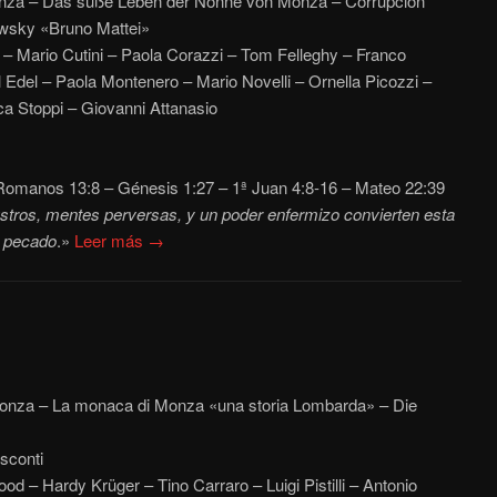
 Monza – Das süße Leben der Nonne von Monza – Corrupción
wsky «Bruno Mattei»
– Mario Cutini – Paola Corazzi – Tom Felleghy – Franco
 Edel – Paola Montenero – Mario Novelli – Ornella Picozzi –
ca Stoppi – Giovanni Attanasio
omanos 13:8 – Génesis 1:27 – 1ª Juan 4:8-16 – Mateo 22:39
stros, mentes perversas, y un poder enfermizo convierten esta
l pecado
.»
Leer más →
Monza – La monaca di Monza «una storia Lombarda» – Die
sconti
 – Hardy Krüger – Tino Carraro – Luigi Pistilli – Antonio