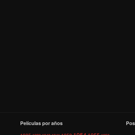
Películas por años
Pos
1954
1955
1935
1953