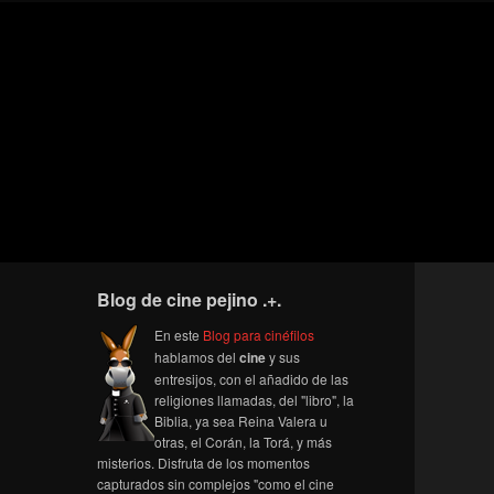
Blog de cine pejino .+.
En este
Blog para cinéfilos
hablamos del
cine
y sus
entresijos, con el añadido de las
religiones llamadas, del "libro", la
Biblia, ya sea Reina Valera u
otras, el Corán, la Torá, y más
misterios. Disfruta de los momentos
capturados sin complejos "como el cine