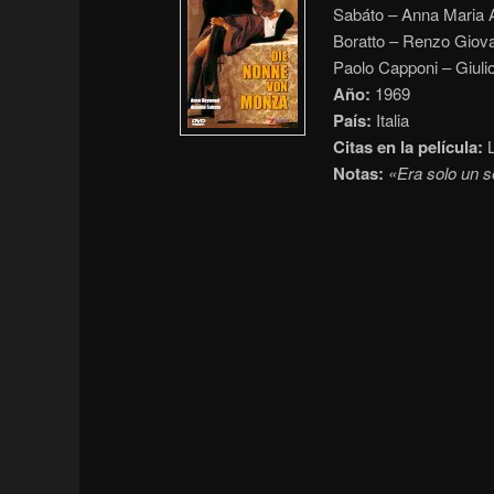
Sabáto – Anna Maria A
Boratto – Renzo Giovam
Paolo Capponi – Giulio
Año:
1969
País:
Italia
Citas en la película:
L
Notas:
«Era solo un 