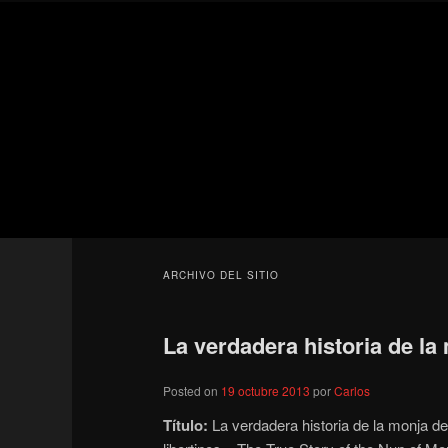
Ir
Ir
Secondary
al
al
menu
contenido
contenido
Para todos los públicos
principal
secundario
Blog de cine 
ARCHIVO DEL SITIO
La verdadera historia de la
Posted on
19 octubre 2013
por
Carlos
Título:
La verdadera historia de la monja d