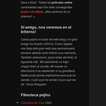
hace a Dios". Todas las
películas online
comentadas aquí han sido conseguidas
gratis con eMule
...
¡Nos veremos en el
Infierno!! .+.
Sí amigo, nos veremos en el
Infierno!
Carlos pejino el autor de este blog y mi gran
amigo ha muerto (†2014). Como legado
nos deja esta gran web que permanecerá
siempre abierta como tributo a su memoria.
También seleccionó, poco antes del final, la
siguiente cita:
"Mi nacimiento no trajo
ningún bien al mundo. Mi muerte no
disminuirá ni su esplendor ni su grandeza.
Nadie pudo jamás explicarme para qué he
venido, ni por qué he venido ni por qué me
iré."
Omar Khayyám
Filmoteca pejino
Cartelera de cine
(286)