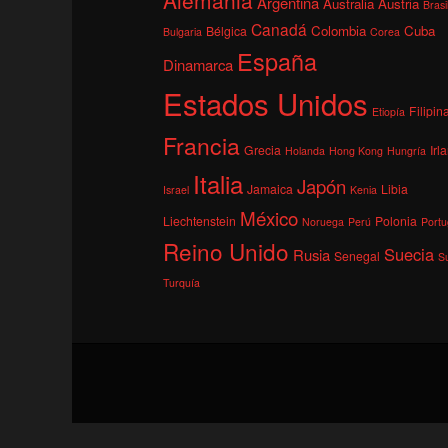
Argentina
Australia
Austria
Brasi
Canadá
Colombia
Cuba
Bélgica
Bulgaria
Corea
España
Dinamarca
Estados Unidos
Filipin
Etiopía
Francia
Grecia
Irl
Holanda
Hong Kong
Hungría
Italia
Japón
Jamaica
Libia
Israel
Kenia
México
Liechtenstein
Polonia
Noruega
Perú
Portu
Reino Unido
Suecia
Rusia
Senegal
S
Turquía