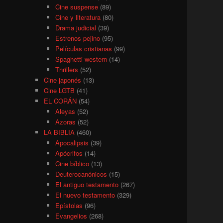
Cine suspense
(89)
Cine y literatura
(80)
Drama judicial
(39)
Estrenos pejino
(95)
Películas cristianas
(99)
Spaghetti western
(14)
Thrillers
(52)
Cine japonés
(13)
Cine LGTB
(41)
EL CORÁN
(54)
Aleyas
(52)
Azoras
(52)
LA BIBLIA
(460)
Apocalipsis
(39)
Apócrifos
(14)
Cine bíblico
(13)
Deuterocanónicos
(15)
El antiguo testamento
(267)
El nuevo testamento
(329)
Epístolas
(96)
Evangelios
(268)