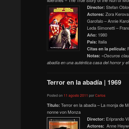
libertines – The True Story of the Nun of
Director:
Stefan Oblo
Actores:
Zora Kerova 
Garofalo – Annie Karol
Leda Simonetti – Fran
Año:
1980
País:
Italia
Citas en la película:
R
Notas:
«
Oscuros clau
abadía en una auténtica casa del horror y e
Terror en la abadía | 1969
Posted on
11 agosto 2011
por
Carlos
Título:
Terror en la abadía – La monja de 
nonne von Monza
Director:
Eriprando Vi
Actores:
Anne Heywood