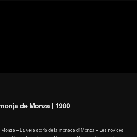
Blog
de
cine
pejino
pejino
 monja de Monza | 1980
e Monza – La vera storia della monaca di Monza – Les novices