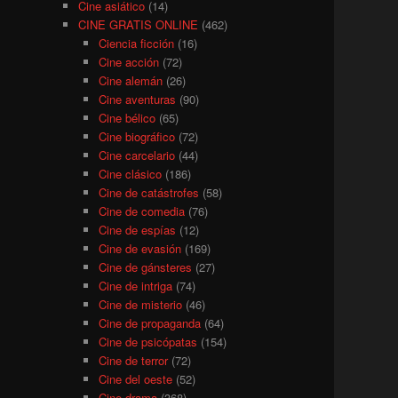
Cine asiático
(14)
CINE GRATIS ONLINE
(462)
Ciencia ficción
(16)
Cine acción
(72)
Cine alemán
(26)
Cine aventuras
(90)
Cine bélico
(65)
Cine biográfico
(72)
Cine carcelario
(44)
Cine clásico
(186)
Cine de catástrofes
(58)
Cine de comedia
(76)
Cine de espías
(12)
Cine de evasión
(169)
Cine de gánsteres
(27)
Cine de intriga
(74)
Cine de misterio
(46)
Cine de propaganda
(64)
Cine de psicópatas
(154)
Cine de terror
(72)
Cine del oeste
(52)
Cine drama
(368)