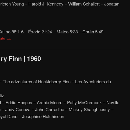
eton Young – Harold J. Kennedy – William Schallert – Jonatan
almo 88:1-6 – Éxodo 21:24 – Mateo 5:38 – Corán 5:49
más →
ry Finn | 1960
 The adventures of Huckleberry Finn – Les Aventuriers du
iz
 – Eddie Hodges – Archie Moore – Patty McCormack – Neville
n – Judy Canova – John Carradine – Mickey Shaughnessy –
oyal Dano – Josephine Hutchinson