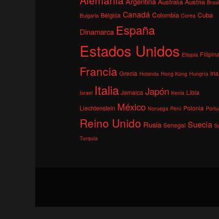
Argentina
Australia
Austria
Brasi
Canadá
Colombia
Cuba
Bélgica
Bulgaria
Corea
España
Dinamarca
Estados Unidos
Filipin
Etiopía
Francia
Grecia
Irl
Holanda
Hong Kong
Hungría
Italia
Japón
Jamaica
Libia
Israel
Kenia
México
Liechtenstein
Polonia
Noruega
Perú
Portu
Reino Unido
Suecia
Rusia
Senegal
S
Turquía