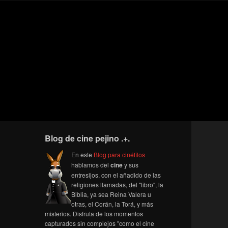
Blog de cine pejino .+.
En este
Blog para cinéfilos
hablamos del
cine
y sus
entresijos, con el añadido de las
religiones llamadas, del "libro", la
Biblia, ya sea Reina Valera u
otras, el Corán, la Torá, y más
misterios. Disfruta de los momentos
capturados sin complejos "como el cine