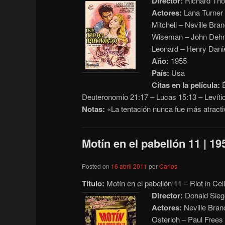
Director:
Richard Tho
Actores:
Lana Turner
Mitchell – Neville Bra
Wiseman – John Dehne
Leonard – Henry Dani
Año:
1955
País:
Usa
Citas en la película:
É
Deuteronomio 21:17 – Lucas 15:13 – Levíti
Notas:
«La tentación nunca fue más atrac
Motín en el pabellón 11 | 19
Posted on
16 abril 2011
por
Carlos
Título:
Motín en el pabellón 11 – Riot in Cel
Director:
Donald Sieg
Actores:
Neville Bran
Osterloh – Paul Frees