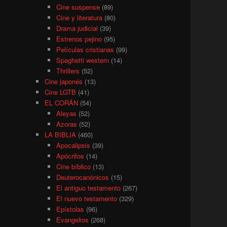
Cine suspense
(89)
Cine y literatura
(80)
Drama judicial
(39)
Estrenos pejino
(95)
Películas cristianas
(99)
Spaghetti western
(14)
Thrillers
(52)
Cine japonés
(13)
Cine LGTB
(41)
EL CORÁN
(54)
Aleyas
(52)
Azoras
(52)
LA BIBLIA
(460)
Apocalipsis
(39)
Apócrifos
(14)
Cine bíblico
(13)
Deuterocanónicos
(15)
El antiguo testamento
(267)
El nuevo testamento
(329)
Epístolas
(96)
Evangelios
(268)