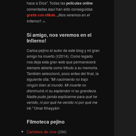
hace a Dios". Todas las
películas online
comentadas aquí han sido conseguidas
gratis con eMule
...
¡Nos veremos en el
Infierno!! .+.
Sí amigo, nos veremos en el
Infierno!
Carlos pejino el autor de este blog y mi gran
amigo ha muerto (†2014). Como legado
nos deja esta gran web que permanecerá
siempre abierta como tributo a su memoria.
También seleccionó, poco antes del final, la
siguiente cita:
"Mi nacimiento no trajo
ningún bien al mundo. Mi muerte no
disminuirá ni su esplendor ni su grandeza.
Nadie pudo jamás explicarme para qué he
venido, ni por qué he venido ni por qué me
iré."
Omar Khayyám
Filmoteca pejino
Cartelera de cine
(286)