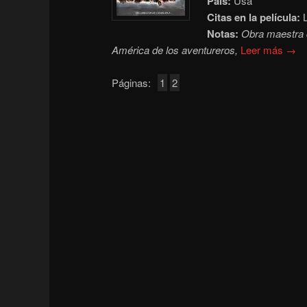
País:
Usa
Citas en la película:
L
Notas:
Obra maestra d
América de los aventureros,
Leer más →
Páginas:
1
2