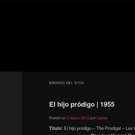
Ir
Ir
Secondary
al
al
menu
contenido
contenido
Para todos los públicos
principal
secundario
Blog de cine 
ARCHIVO DEL SITIO
El hijo pródigo | 1955
Posted on
5 marzo 2012
por
Carlos
Título:
El hijo pródigo – The Prodigal – Les 