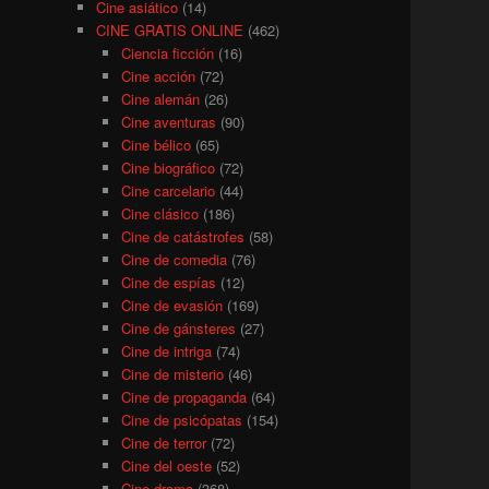
Cine asiático
(14)
CINE GRATIS ONLINE
(462)
Ciencia ficción
(16)
Cine acción
(72)
Cine alemán
(26)
Cine aventuras
(90)
Cine bélico
(65)
Cine biográfico
(72)
Cine carcelario
(44)
Cine clásico
(186)
Cine de catástrofes
(58)
Cine de comedia
(76)
Cine de espías
(12)
Cine de evasión
(169)
Cine de gánsteres
(27)
Cine de intriga
(74)
Cine de misterio
(46)
Cine de propaganda
(64)
Cine de psicópatas
(154)
Cine de terror
(72)
Cine del oeste
(52)
Cine drama
(368)