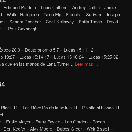
rpe
 – Edmund Purdom – Louis Calhern – Audrey Dalton – James
nd – Walter Hampden – Taina Elg – Francis L. Sullivan – Joseph
r – Sandra Descher – Cecil Kellaway – Philip Tonge – David
ell – Paul Cavanagh
xodo 20:3 – Deuteronomio 5:7 – Lucas 15:11-12 –
co 19:27 – Lucas 15:14-17 – Lucas 15:18-24 – Lucas 15:25-32
tiva que en las manos de Lana Turner…
Leer más →
54
l Block 11 – Les Révoltés de la cellule 11 – Rivolta al blocco 11
el
d – Emile Meyer – Frank Faylen – Leo Gordon – Robert
 – Don Keefer – Alvy Moore – Dabbs Greer – Whit Bissell –