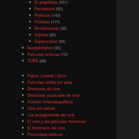
Evangelistas
(301)
Pentateuco
(83)
Poéticos
(143)
Profetas
(115)
Revelaciones
(36)
Salmos
(90)
Sapienciales
(65)
Nunsploitation
(35)
Películas eróticas
(72)
TORÁ
(88)
Pejino | Laredo | 2014
Películas online por años
Directores de cine
Directores musicales de cine
Actores cinematográficos
Cine por paises
Los protagonistas del cine
El cine y las películas históricas
El fenómeno del cine
Personajes bíblicos