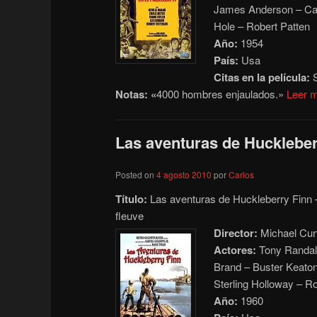
James Anderson – Carl
Hole – Robert Patten
Año:
1954
País:
Usa
Citas en la película:
S
Notas: «
4000 hombres enjaulados.»
Leer 
Las aventuras de Huckleber
Posted on
4 agosto 2010
por
Carlos
Título:
Las aventuras de Huckleberry Finn –
fleuve
Director:
Michael Curt
Actores:
Tony Randall
Brand – Buster Keato
Sterling Holloway – R
Año:
1960