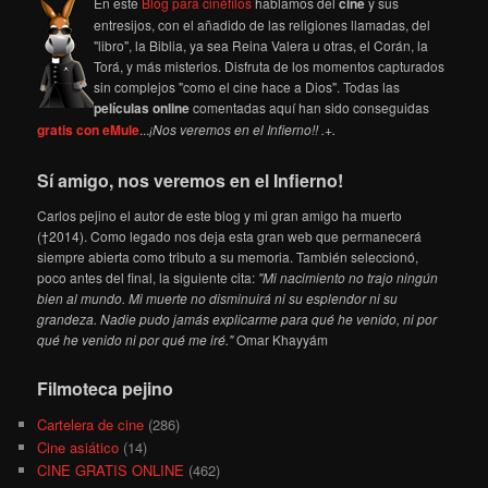
En este
Blog para cinéfilos
hablamos del
cine
y sus
entresijos, con el añadido de las religiones llamadas, del
"libro", la Biblia, ya sea Reina Valera u otras, el Corán, la
Torá, y más misterios. Disfruta de los momentos capturados
sin complejos "como el cine hace a Dios". Todas las
películas online
comentadas aquí han sido conseguidas
gratis con eMule
...
¡Nos veremos en el Infierno!! .+.
Sí amigo, nos veremos en el Infierno!
Carlos pejino el autor de este blog y mi gran amigo ha muerto
(†2014). Como legado nos deja esta gran web que permanecerá
siempre abierta como tributo a su memoria. También seleccionó,
poco antes del final, la siguiente cita:
"Mi nacimiento no trajo ningún
bien al mundo. Mi muerte no disminuirá ni su esplendor ni su
grandeza. Nadie pudo jamás explicarme para qué he venido, ni por
qué he venido ni por qué me iré."
Omar Khayyám
Filmoteca pejino
Cartelera de cine
(286)
Cine asiático
(14)
CINE GRATIS ONLINE
(462)