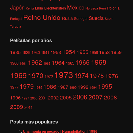
México
Japón
Libia
Liechtenstein
Polonia
Kenia
Noruega
Perú
Reino Unido
Suecia
Rusia
Senegal
Portugal
Suiza
Turquía
Películas por años
1954
1955
1935
1953
1958
1959
1939
1940
1941
1956
1968
1962
1966
1964
1960
1965
1961
1963
1973
1969
1970
1974
1975
1976
1972
1979
1995
1986
1987
1992
1977
1985
1990
1994
2006
2007
2008
2005
1996
2002
2001
1997
2000
2009
2011
Posts más populares
Una monja en pecado | Nunsploitation | 1986