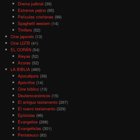
Drama judicial
(39)
Estrenos pejino
(95)
Películas cristianas
(99)
Spaghetti western
(14)
Thrillers
(52)
Cine japonés
(13)
Cine LGTB
(41)
EL CORÁN
(54)
Aleyas
(52)
Azoras
(52)
LA BIBLIA
(460)
Apocalipsis
(39)
Apócrifos
(14)
Cine bíblico
(13)
Deuterocanónicos
(15)
El antiguo testamento
(267)
El nuevo testamento
(329)
Epístolas
(96)
Evangelios
(268)
Evangelistas
(301)
Pentateuco
(83)