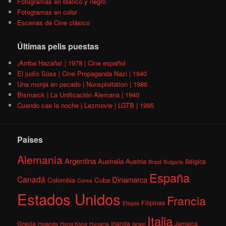
Fotogramas en blanco y negro
Fotogramas en color
Escenas de Cine clásico
Últimas pelis puestas
¡Arriba Hazaña! | 1978 | Cine español
El judío Süss | Cine Propaganda Nazi | 1940
Una monja en pecado | Nunsploitation | 1986
Bismarck | La Unificación Alemana | 1940
Cuando cae la noche | Lezmovie | LGTB | 1995
Países
Alemania
Argentina
Australia
Austria
Bélgica
Brasil
Bulgaria
España
Canadá
Dinamarca
Colombia
Cuba
Corea
Estados Unidos
Francia
Filipinas
Etiopía
Italia
Grecia
Irlanda
Jamaica
Holanda
Hong Kong
Hungría
Israel