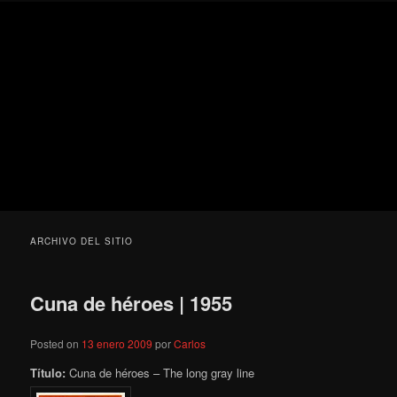
Ir
Ir
Secondary
Blog
al
al
menu
de
contenido
contenido
cine
Para todos los públicos
principal
secundario
pejino
Blog de cine pejino
ARCHIVO DEL SITIO
Cuna de héroes | 1955
Posted on
13 enero 2009
por
Carlos
Título:
Cuna de héroes – The long gray line