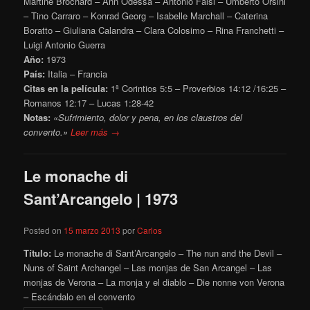
Martine Brochard – Ann Odessa – Antonio Falsi – Umberto Orsini
– Tino Carraro – Konrad Georg – Isabelle Marchall – Caterina
Boratto – Giuliana Calandra – Clara Colosimo – Rina Franchetti –
Luigi Antonio Guerra
Año:
1973
País:
Italia – Francia
Citas en la película:
1ª Corintios 5:5 – Proverbios 14:12 /16:25 –
Romanos 12:17 – Lucas 1:28-42
Notas:
«Sufrimiento, dolor y pena, en los claustros del
convento.»
Leer más →
Le monache di
Sant’Arcangelo | 1973
Posted on
15 marzo 2013
por
Carlos
Título:
Le monache di Sant’Arcangelo – The nun and the Devil –
Nuns of Saint Archangel – Las monjas de San Arcangel – Las
monjas de Verona – La monja y el diablo – Die nonne von Verona
– Escándalo en el convento