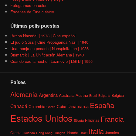
Fotogramas en color
Escenas de Cine clásico
Últimas pelis puestas
¡Arriba Hazaña! | 1978 | Cine español
El judío Süss | Cine Propaganda Nazi | 1940
Una monja en pecado | Nunsploitation | 1986
Bismarck | La Unificación Alemana | 1940
Cuando cae la noche | Lezmovie | LGTB | 1995
Países
Alemania
Argentina
Australia
Austria
Bélgica
Brasil
Bulgaria
España
Canadá
Dinamarca
Colombia
Cuba
Corea
Estados Unidos
Francia
Filipinas
Etiopía
Italia
Grecia
Irlanda
Jamaica
Holanda
Hong Kong
Hungría
Israel