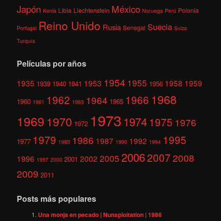
México
Japón
Libia
Liechtenstein
Polonia
Kenia
Noruega
Perú
Reino Unido
Suecia
Rusia
Senegal
Portugal
Suiza
Turquía
Películas por años
1954
1955
1935
1953
1958
1959
1939
1940
1941
1956
1968
1962
1966
1964
1960
1965
1961
1963
1973
1969
1970
1974
1975
1976
1972
1979
1995
1986
1987
1992
1977
1985
1990
1994
2006
2007
2008
2005
1996
2002
2001
1997
2000
2009
2011
Posts más populares
Una monja en pecado | Nunsploitation | 1986