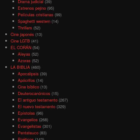
Drama judicial
(39)
Estrenos pejino
(95)
Películas cristianas
(99)
Spaghetti western
(14)
Thrillers
(52)
Cine japonés
(13)
Cine LGTB
(41)
EL CORÁN
(54)
Aleyas
(52)
Azoras
(52)
LA BIBLIA
(460)
Apocalipsis
(39)
Apócrifos
(14)
Cine bíblico
(13)
Deuterocanónicos
(15)
El antiguo testamento
(267)
El nuevo testamento
(329)
Epístolas
(96)
Evangelios
(268)
Evangelistas
(301)
Pentateuco
(83)
Poéticos
(143)