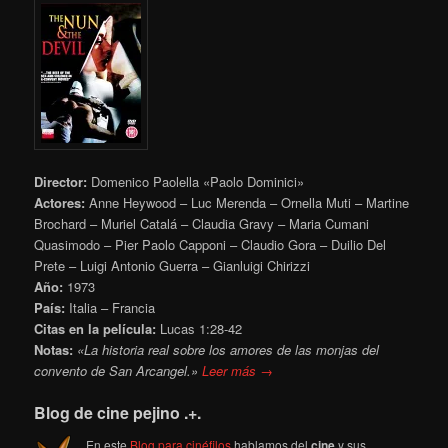
Director:
Domenico Paolella «Paolo Dominici»
Actores:
Anne Heywood – Luc Merenda – Ornella Muti – Martine
Brochard – Muriel Catalá – Claudia Gravy – Maria Cumani
Quasimodo – Pier Paolo Capponi – Claudio Gora – Duilio Del
Prete – Luigi Antonio Guerra – Gianluigi Chirizzi
Año:
1973
País:
Italia – Francia
Citas en la película:
Lucas 1:28-42
Notas:
«La historia real sobre los amores de las monjas del
convento de San Arcangel.»
Leer más →
Blog de cine pejino .+.
En este
Blog para cinéfilos
hablamos del
cine
y sus