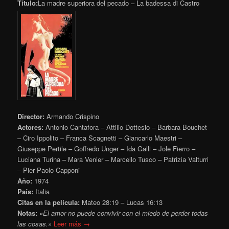
Título:
La madre superiora del pecado – La badessa di Castro
Director:
Armando Crispino
Actores:
Antonio Cantafora – Attilio Dottesio – Barbara Bouchet
– Ciro Ippolito – Franca Scagnetti – Giancarlo Maestri –
Giuseppe Pertile – Goffredo Unger – Ida Galli – Jole Fierro –
Luciana Turina – Mara Venier – Marcello Tusco – Patrizia Valturri
– Pier Paolo Capponi
Año:
1974
País:
Italia
Citas en la película:
Mateo 28:19 – Lucas 16:13
Notas:
«El amor no puede convivir con el miedo de perder todas
las cosas.»
Leer más →