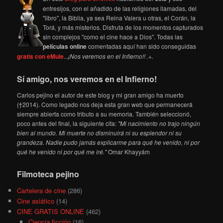
entresijos, con el añadido de las religiones llamadas, del
"libro", la Biblia, ya sea Reina Valera u otras, el Corán, la
Torá, y más misterios. Disfruta de los momentos capturados
sin complejos "como el cine hace a Dios". Todas las
películas online
comentadas aquí han sido conseguidas
gratis con eMule
...
¡Nos veremos en el Infierno!! .+.
Sí amigo, nos veremos en el Infierno!
Carlos pejino el autor de este blog y mi gran amigo ha muerto
(†2014). Como legado nos deja esta gran web que permanecerá
siempre abierta como tributo a su memoria. También seleccionó,
poco antes del final, la siguiente cita:
"Mi nacimiento no trajo ningún
bien al mundo. Mi muerte no disminuirá ni su esplendor ni su
grandeza. Nadie pudo jamás explicarme para qué he venido, ni por
qué he venido ni por qué me iré."
Omar Khayyám
Filmoteca pejino
Cartelera de cine
(286)
Cine asiático
(14)
CINE GRATIS ONLINE
(462)
Ciencia ficción
(16)