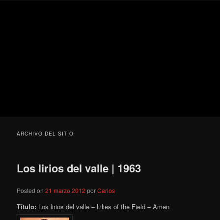
Ir
Ir
Secondary
Blog
al
al
menu
de
contenido
contenido
cine
Para todos los públicos
principal
secundario
pejino
Blog de cine pejino
ARCHIVO DEL SITIO
Los lirios del valle | 1963
Posted on
21 marzo 2012
por
Carlos
Título:
Los lirios del valle – Lilies of the Field – Amen