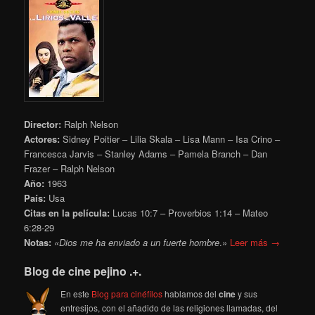
Director:
Ralph Nelson
Actores:
Sidney Poitier – Lilia Skala – Lisa Mann – Isa Crino –
Francesca Jarvis – Stanley Adams – Pamela Branch – Dan
Frazer – Ralph Nelson
Año:
1963
País:
Usa
Citas en la película:
Lucas 10:7 – Proverbios 1:14 – Mateo
6:28-29
Notas:
«Dios me ha enviado a un fuerte
hombre
.»
Leer más →
Blog de cine pejino .+.
En este
Blog para cinéfilos
hablamos del
cine
y sus
entresijos, con el añadido de las religiones llamadas, del