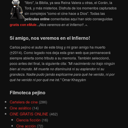
"libro", la Biblia, ya sea Reina Valera u otras, el Corán, la
Torá, y más misterios. Disfruta de los momentos capturados
sin complejos "como el cine hace a Dios". Todas las
películas online
comentadas aquí han sido conseguidas
gratis con eMule
...
¡Nos veremos en el Infierno!! .+.
Sí amigo, nos veremos en el Infierno!
Carlos pejino el autor de este blog y mi gran amigo ha muerto
(†2014). Como legado nos deja esta gran web que permanecerá
siempre abierta como tributo a su memoria. También seleccionó,
poco antes del final, la siguiente cita:
"Mi nacimiento no trajo ningún
bien al mundo. Mi muerte no disminuirá ni su esplendor ni su
grandeza. Nadie pudo jamás explicarme para qué he venido, ni por
qué he venido ni por qué me iré."
Omar Khayyám
Filmoteca pejino
Cartelera de cine
(286)
Cine asiático
(14)
CINE GRATIS ONLINE
(462)
Ciencia ficción
(16)
Cine acción
(72)