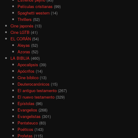
Películas cristianas
(99)
Spaghetti western
(14)
Thrillers
(52)
Cine japonés
(13)
Cine LGTB
(41)
EL CORÁN
(54)
Aleyas
(52)
Azoras
(52)
LA BIBLIA
(460)
Apocalipsis
(39)
Apócrifos
(14)
Cine bíblico
(13)
Deuterocanónicos
(15)
El antiguo testamento
(267)
El nuevo testamento
(329)
Epístolas
(96)
Evangelios
(268)
Evangelistas
(301)
Pentateuco
(83)
Poéticos
(143)
Profetas
(115)