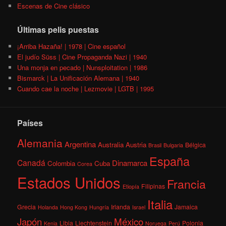
Escenas de Cine clásico
Últimas pelis puestas
¡Arriba Hazaña! | 1978 | Cine español
El judío Süss | Cine Propaganda Nazi | 1940
Una monja en pecado | Nunsploitation | 1986
Bismarck | La Unificación Alemana | 1940
Cuando cae la noche | Lezmovie | LGTB | 1995
Países
Alemania
Argentina
Australia
Austria
Bélgica
Brasil
Bulgaria
España
Canadá
Dinamarca
Colombia
Cuba
Corea
Estados Unidos
Francia
Filipinas
Etiopía
Italia
Grecia
Irlanda
Jamaica
Holanda
Hong Kong
Hungría
Israel
México
Japón
Libia
Liechtenstein
Polonia
Kenia
Noruega
Perú