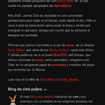
(Madeline Stowe)
psiquiatra de Cole
Bruce Willis
es la qué
suelta los pasajes apropiados del
Apocalipsis
.
Año 2035, James Cole es reclutado en una comunidad
penitenciaria para viajar en el tiempo, pues desde el año 1996 un
virus mortal de transmisión aérea asola la tierra y tendrá qué
averiguar lo qué pasó, aunque por mucho qué se esfuerce el
desastre es inevitable.
Película que estuvo nominada a un par de
oscar
, de un director
Terry Gilliam
qué viene de los
Monty Python
, «está todo dicho».
Y donde podemos ver a un joven
Brad Pitt
-Jeff Goines, que
estuvo nominado al
oscar
, actor secundario, fotograma con
Cole- en un estupendo papel de
psicópata
y miembro del grupo
eco-terrorista los 12 Monos.
Leer más en la Wiki de
Doce Monos
o
Chris Marker
.
Blog de cine pejino .+.
En este
Blog para cinéfilos
hablamos del
cine
y sus
entresijos, con el añadido de las religiones llamadas, del