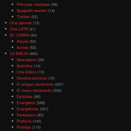
Películas cristianas
(99)
Spaghetti western
(14)
Thrillers
(52)
Cine japonés
(13)
Cine LGTB
(41)
EL CORÁN
(54)
Aleyas
(52)
Azoras
(52)
LA BIBLIA
(460)
Apocalipsis
(39)
Apócrifos
(14)
Cine bíblico
(13)
Deuterocanónicos
(15)
El antiguo testamento
(267)
El nuevo testamento
(329)
Epístolas
(96)
Evangelios
(268)
Evangelistas
(301)
Pentateuco
(83)
Poéticos
(143)
Profetas
(115)