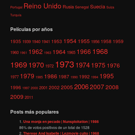
Reino Unido
Suecia
Rusia
Senegal
Portugal
Suiza
Turquía
Películas por años
1954
1955
1935
1953
1958
1959
1939
1940
1941
1956
1968
1962
1966
1964
1960
1965
1961
1963
1973
1969
1970
1974
1975
1976
1972
1979
1995
1986
1987
1992
1977
1985
1990
1994
2006
2007
2008
2005
1996
2002
2001
1997
2000
2009
2011
Posts más populares
Una monja en pecado | Nunsploitation | 1986
86
% de votos positivos de un total de
1528
Therese And Isabelle | Lezmovie culto | 1968