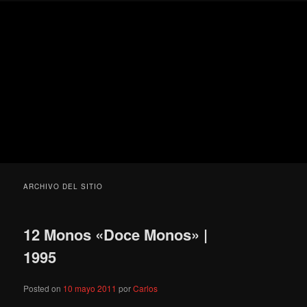
Ir
Ir
Secondary
Blog
al
al
menu
de
contenido
contenido
cine
Para todos los públicos
principal
secundario
pejino
Blog de cine pejino
ARCHIVO DEL SITIO
12 Monos «Doce Monos» |
1995
Posted on
10 mayo 2011
por
Carlos