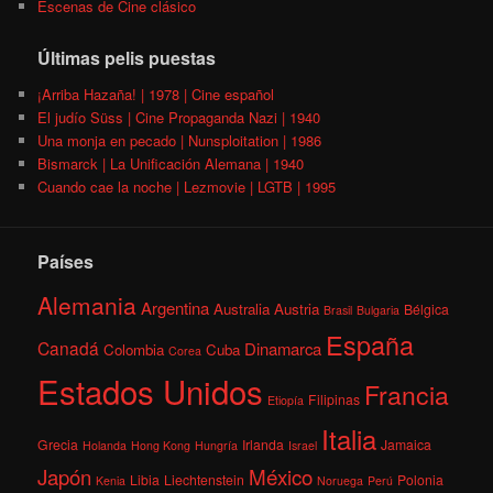
Escenas de Cine clásico
Últimas pelis puestas
¡Arriba Hazaña! | 1978 | Cine español
El judío Süss | Cine Propaganda Nazi | 1940
Una monja en pecado | Nunsploitation | 1986
Bismarck | La Unificación Alemana | 1940
Cuando cae la noche | Lezmovie | LGTB | 1995
Países
Alemania
Argentina
Australia
Austria
Bélgica
Brasil
Bulgaria
España
Canadá
Dinamarca
Colombia
Cuba
Corea
Estados Unidos
Francia
Filipinas
Etiopía
Italia
Grecia
Irlanda
Jamaica
Holanda
Hong Kong
Hungría
Israel
México
Japón
Libia
Liechtenstein
Polonia
Kenia
Noruega
Perú