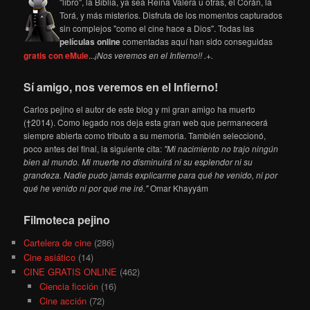
"libro", la Biblia, ya sea Reina Valera u otras, el Corán, la
Torá, y más misterios. Disfruta de los momentos capturados
sin complejos "como el cine hace a Dios". Todas las
películas online
comentadas aquí han sido conseguidas
gratis con eMule
...
¡Nos veremos en el Infierno!! .+.
Sí amigo, nos veremos en el Infierno!
Carlos pejino el autor de este blog y mi gran amigo ha muerto
(†2014). Como legado nos deja esta gran web que permanecerá
siempre abierta como tributo a su memoria. También seleccionó,
poco antes del final, la siguiente cita:
"Mi nacimiento no trajo ningún
bien al mundo. Mi muerte no disminuirá ni su esplendor ni su
grandeza. Nadie pudo jamás explicarme para qué he venido, ni por
qué he venido ni por qué me iré."
Omar Khayyám
Filmoteca pejino
Cartelera de cine
(286)
Cine asiático
(14)
CINE GRATIS ONLINE
(462)
Ciencia ficción
(16)
Cine acción
(72)