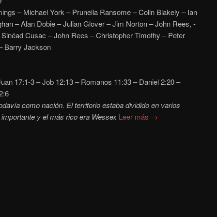
r
gs – Michael York – Prunella Ransome – Colin Blakely – Ian
han – Alan Dobie – Julian Glover – Jim Norton – John Rees, -
 Sinéad Cusac – John Rees – Christopher Timothy – Peter
– Barry Jackson
uan 17:1-3 – Job 12:13 – Romanos 11:33 – Daniel 2:20 –
2:6
 todavía como nación. El territorio estaba dividido en varios
s importante y el más rico era Wessex
Leer más →