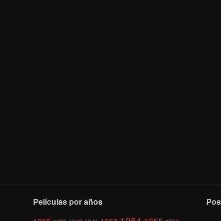
Películas por años
Pos
1954
1955
1935
1953