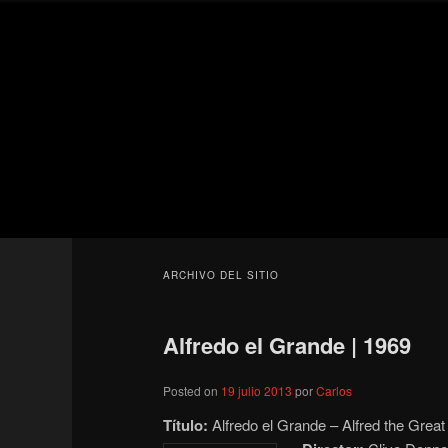
Ir
Ir
Secondary
al
al
menu
contenido
contenido
Para todos los públicos
principal
secundario
Blog de cine 
ARCHIVO DEL SITIO
Alfredo el Grande | 1969
Posted on
19 julio 2013
por
Carlos
Título:
Alfredo el Grande – Alfred the Grea