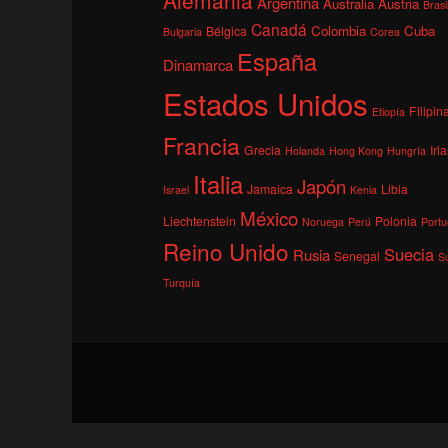
Argentina
Australia
Austria
Brasi
Canadá
Colombia
Cuba
Bélgica
Bulgaria
Corea
España
Dinamarca
Estados Unidos
Filipin
Etiopía
Francia
Grecia
Irl
Holanda
Hong Kong
Hungría
Italia
Japón
Jamaica
Libia
Israel
Kenia
México
Liechtenstein
Polonia
Noruega
Perú
Portu
Reino Unido
Suecia
Rusia
Senegal
S
Turquía