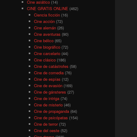
Cine asiático
(14)
CINE GRATIS ONLINE
(462)
Ciencia ficción
(16)
Cine acción
(72)
Cine alemán
(26)
Cine aventuras
(90)
Cine bélico
(65)
Cine biográfico
(72)
Cine carcelario
(44)
Cine clásico
(186)
Cine de catástrofes
(58)
Cine de comedia
(76)
Cine de espías
(12)
Cine de evasión
(169)
Cine de gánsteres
(27)
Cine de intriga
(74)
Cine de misterio
(46)
Cine de propaganda
(64)
Cine de psicópatas
(154)
Cine de terror
(72)
Cine del oeste
(52)
Cine drama
(368)