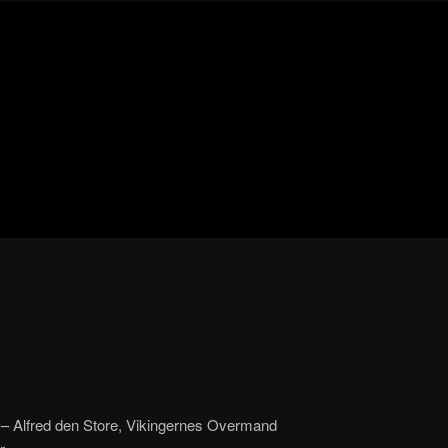
Blog
de
cine
pejino
pejino
t – Alfred den Store, Vikingernes Overmand