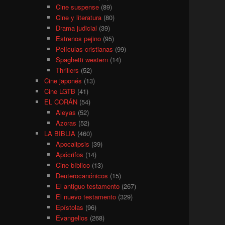
Cine suspense
(89)
Cine y literatura
(80)
Drama judicial
(39)
Estrenos pejino
(95)
Películas cristianas
(99)
Spaghetti western
(14)
Thrillers
(52)
Cine japonés
(13)
Cine LGTB
(41)
EL CORÁN
(54)
Aleyas
(52)
Azoras
(52)
LA BIBLIA
(460)
Apocalipsis
(39)
Apócrifos
(14)
Cine bíblico
(13)
Deuterocanónicos
(15)
El antiguo testamento
(267)
El nuevo testamento
(329)
Epístolas
(96)
Evangelios
(268)