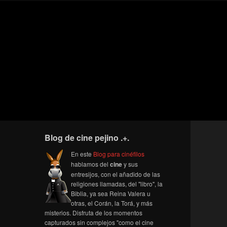
Blog de cine pejino .+.
En este
Blog para cinéfilos
hablamos del
cine
y sus
entresijos, con el añadido de las
religiones llamadas, del "libro", la
Biblia, ya sea Reina Valera u
otras, el Corán, la Torá, y más
misterios. Disfruta de los momentos
capturados sin complejos "como el cine