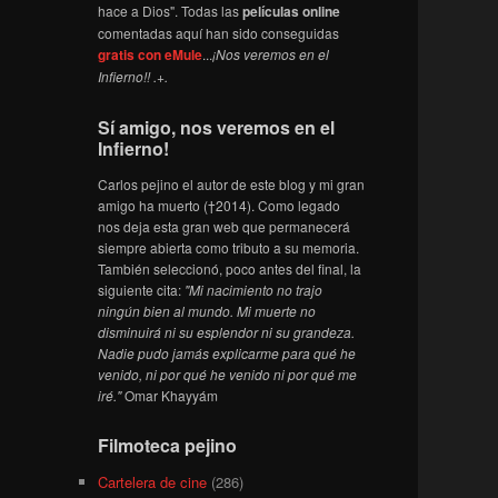
hace a Dios". Todas las
películas online
comentadas aquí han sido conseguidas
gratis con eMule
...
¡Nos veremos en el
Infierno!! .+.
Sí amigo, nos veremos en el
Infierno!
Carlos pejino el autor de este blog y mi gran
amigo ha muerto (†2014). Como legado
nos deja esta gran web que permanecerá
siempre abierta como tributo a su memoria.
También seleccionó, poco antes del final, la
siguiente cita:
"Mi nacimiento no trajo
ningún bien al mundo. Mi muerte no
disminuirá ni su esplendor ni su grandeza.
Nadie pudo jamás explicarme para qué he
venido, ni por qué he venido ni por qué me
iré."
Omar Khayyám
Filmoteca pejino
Cartelera de cine
(286)