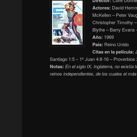
Director:
Clive Donne
Actores:
David Hemmin
McKellen – Peter Vaug
Christopher Timothy –
Blythe – Barry Evans 
Año:
1969
País:
Reino Unido
Citas en la película:
J
Santiago 1:5 – 1ª Juan 4:8-16 – Proverbios 
Notas:
En el siglo IX, Inglaterra, no existía
reinos independientes, de los cuales el má