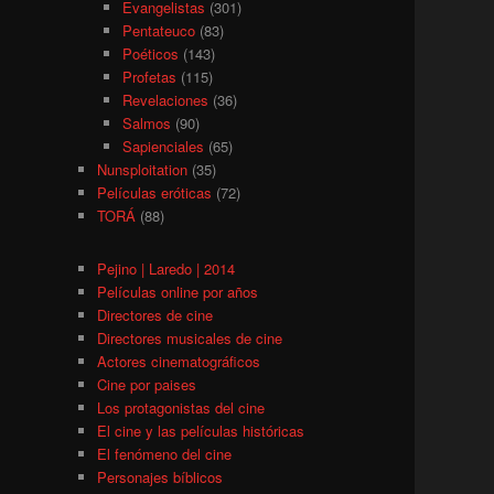
Evangelistas
(301)
Pentateuco
(83)
Poéticos
(143)
Profetas
(115)
Revelaciones
(36)
Salmos
(90)
Sapienciales
(65)
Nunsploitation
(35)
Películas eróticas
(72)
TORÁ
(88)
Pejino | Laredo | 2014
Películas online por años
Directores de cine
Directores musicales de cine
Actores cinematográficos
Cine por paises
Los protagonistas del cine
El cine y las películas históricas
El fenómeno del cine
Personajes bíblicos