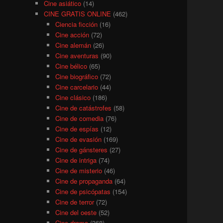
Cine asiático
(14)
CINE GRATIS ONLINE
(462)
Ciencia ficción
(16)
Cine acción
(72)
Cine alemán
(26)
Cine aventuras
(90)
Cine bélico
(65)
Cine biográfico
(72)
Cine carcelario
(44)
Cine clásico
(186)
Cine de catástrofes
(58)
Cine de comedia
(76)
Cine de espías
(12)
Cine de evasión
(169)
Cine de gánsteres
(27)
Cine de intriga
(74)
Cine de misterio
(46)
Cine de propaganda
(64)
Cine de psicópatas
(154)
Cine de terror
(72)
Cine del oeste
(52)
Cine drama
(368)