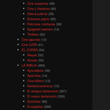
Cine suspense
(89)
Cine y literatura
(80)
Drama judicial
(39)
Estrenos pejino
(95)
Películas cristianas
(99)
Spaghetti western
(14)
Thrillers
(52)
Cine japonés
(13)
Cine LGTB
(41)
EL CORÁN
(54)
Aleyas
(52)
Azoras
(52)
LA BIBLIA
(460)
Apocalipsis
(39)
Apócrifos
(14)
Cine bíblico
(13)
Deuterocanónicos
(15)
El antiguo testamento
(267)
El nuevo testamento
(329)
Epístolas
(96)
Evangelios
(268)