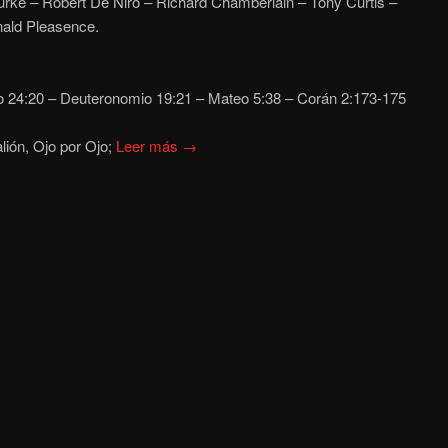
rke – Robert De Niro – Richard Chamberlain – Tony Curtis –
nald Pleasence.
o 24:20 – Deuteronomio 19:21 – Mateo 5:38 – Corán 2:173-175
alión, Ojo por Ojo;
Leer más →