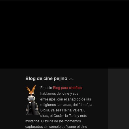
Blog de cine pejino .+.
En este
Blog para cinéfilos
hablamos del
cine
y sus
entresijos, con el añadido de las
religiones llamadas, del "libro", la
Biblia, ya sea Reina Valera u
otras, el Corán, la Torá, y más
misterios. Disfruta de los momentos
capturados sin complejos "como el cine