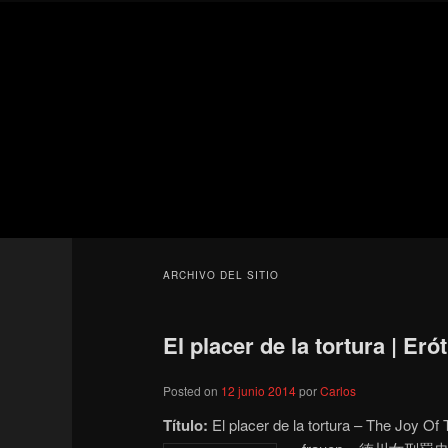
Ir
Ir
Secondary
al
al
menu
contenido
contenido
Para todos los públicos
principal
secundario
Blog de cine 
ARCHIVO DEL SITIO
El placer de la tortura | Er
Posted on
12 junio 2014
por
Carlos
Título:
El placer de la tortura – The Joy O