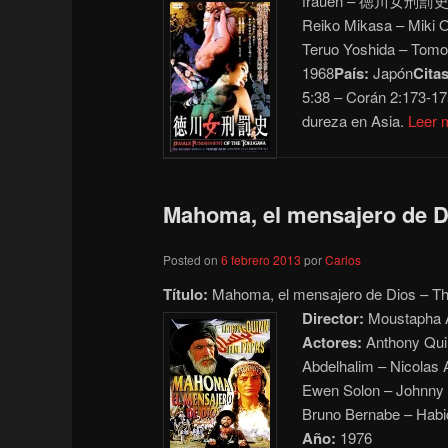
frauen – 徳川女刑罰
Reiko Mikasa – Miki
Teruo Yoshida – Tomoo
1968
País:
Japón
Citas
5:38 – Corán 2:173-17
dureza en Asia.
Leer
Mahoma, el mensajero de Di
Posted on
6 febrero 2013
por
Carlos
Título:
Mahoma, el mensajero de Dios – T
Director:
Moustapha 
Actores:
Anthony Quin
Abdelhalim – Nicolas 
Ewen Solon – Johnny 
Bruno Bernabe – Habid
Año:
1976