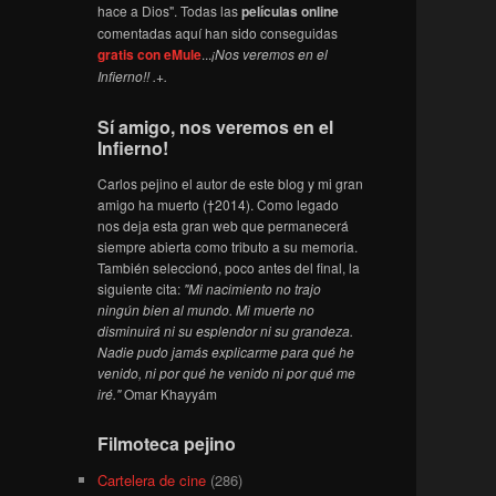
hace a Dios". Todas las
películas online
comentadas aquí han sido conseguidas
gratis con eMule
...
¡Nos veremos en el
Infierno!! .+.
Sí amigo, nos veremos en el
Infierno!
Carlos pejino el autor de este blog y mi gran
amigo ha muerto (†2014). Como legado
nos deja esta gran web que permanecerá
siempre abierta como tributo a su memoria.
También seleccionó, poco antes del final, la
siguiente cita:
"Mi nacimiento no trajo
ningún bien al mundo. Mi muerte no
disminuirá ni su esplendor ni su grandeza.
Nadie pudo jamás explicarme para qué he
venido, ni por qué he venido ni por qué me
iré."
Omar Khayyám
Filmoteca pejino
Cartelera de cine
(286)