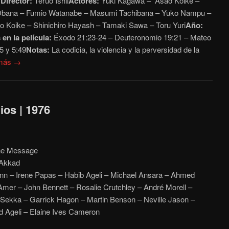
史
Director:
Teruo Ishii
Actores:
Yuki Kagawa – Asao Koike –
 Obana – Fumio Watanabe – Masumi Tachibana – Yuko Nampu –
 Koike – Shinichiro Hayash – Tamaki Sawa – Toru Yuri
Año:
 en la película:
Éxodo 21:23-24 – Deuteronomio 19:21 – Mateo
5 y 5:49
Notas:
La codicia, la violencia y la perversidad de la
 más →
os | 1976
he Message
Akkad
n – Irene Papas – Habib Ageli – Michael Ansara – Ahmed
Amer – John Bennett – Rosalie Crutchley – André Morell –
Sekka – Garrick Hagon – Martin Benson – Neville Jason –
 Ageli – Elaine Ives Cameron