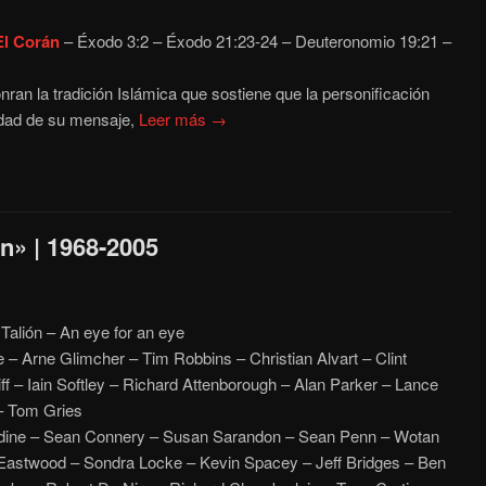
El Corán
– Éxodo 3:2 – Éxodo 21:23-24 – Deuteronomio 19:21 –
nran la tradición Islámica que sostiene que la personificación
lidad de su mensaje,
Leer más →
ón» | 1968-2005
 Talión – An eye for an eye
 – Arne Glimcher – Tim Robbins – Christian Alvart – Clint
f – Iain Softley – Richard Attenborough – Alan Parker – Lance
– Tom Gries
dine – Sean Connery – Susan Sarandon – Sean Penn – Wotan
 Eastwood – Sondra Locke – Kevin Spacey – Jeff Bridges – Ben