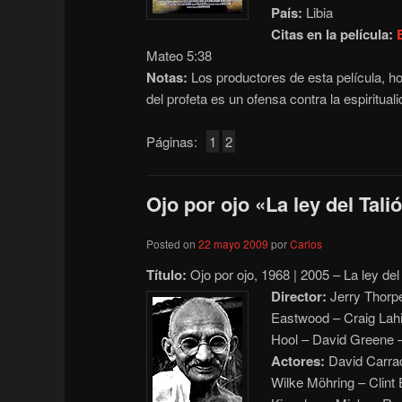
País:
Libia
Citas en la película:
Mateo 5:38
Notas:
Los productores de esta película, ho
del profeta es un ofensa contra la espiritua
Páginas:
1
2
Ojo por ojo «La ley del Tali
Posted on
22 mayo 2009
por
Carlos
Título:
Ojo por ojo, 1968 | 2005 – La ley del
Director:
Jerry Thorpe
Eastwood – Craig Lahif
Hool – David Greene 
Actores:
David Carra
Wilke Möhring – Clint