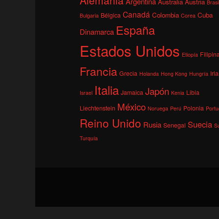
Argentina
Australia
Austria
Brasi
Canadá
Colombia
Cuba
Bélgica
Bulgaria
Corea
España
Dinamarca
Estados Unidos
Filipin
Etiopía
Francia
Grecia
Irl
Holanda
Hong Kong
Hungría
Italia
Japón
Jamaica
Libia
Israel
Kenia
México
Liechtenstein
Polonia
Noruega
Perú
Portu
Reino Unido
Suecia
Rusia
Senegal
S
Turquía