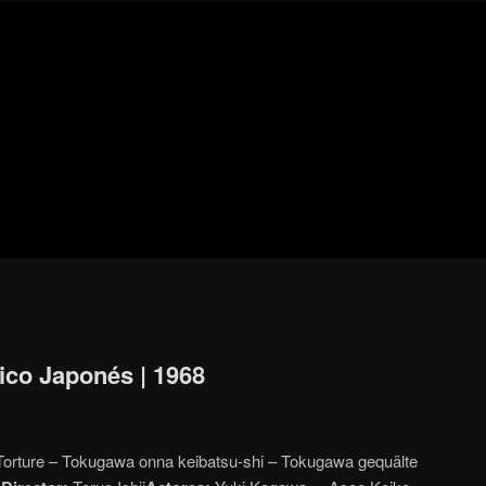
Blog
de
cine
pejino
pejino
ótico Japonés | 1968
f Torture – Tokugawa onna keibatsu-shi – Tokugawa gequälte