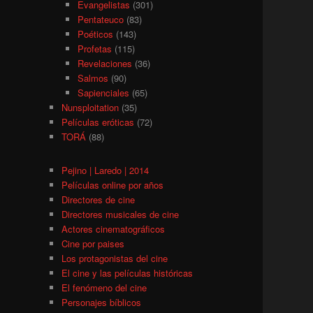
Evangelistas
(301)
Pentateuco
(83)
Poéticos
(143)
Profetas
(115)
Revelaciones
(36)
Salmos
(90)
Sapienciales
(65)
Nunsploitation
(35)
Películas eróticas
(72)
TORÁ
(88)
Pejino | Laredo | 2014
Películas online por años
Directores de cine
Directores musicales de cine
Actores cinematográficos
Cine por paises
Los protagonistas del cine
El cine y las películas históricas
El fenómeno del cine
Personajes bíblicos