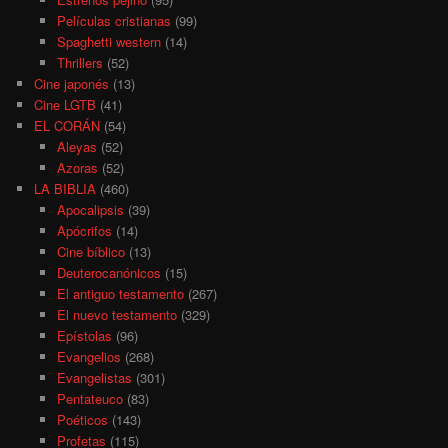
Películas cristianas
(99)
Spaghetti western
(14)
Thrillers
(52)
Cine japonés
(13)
Cine LGTB
(41)
EL CORÁN
(54)
Aleyas
(52)
Azoras
(52)
LA BIBLIA
(460)
Apocalipsis
(39)
Apócrifos
(14)
Cine bíblico
(13)
Deuterocanónicos
(15)
El antiguo testamento
(267)
El nuevo testamento
(329)
Epístolas
(96)
Evangelios
(268)
Evangelistas
(301)
Pentateuco
(83)
Poéticos
(143)
Profetas
(115)