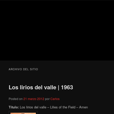
Ir
Ir
Secondary
Blog
al
al
menu
de
contenido
contenido
cine
Para todos los públicos
principal
secundario
pejino
Blog de cine pejino
ARCHIVO DEL SITIO
Los lirios del valle | 1963
Posted on
21 marzo 2012
por
Carlos
Título:
Los lirios del valle – Lilies of the Field – Amen