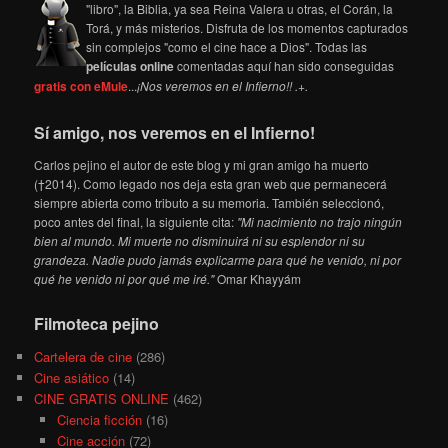
"libro", la Biblia, ya sea Reina Valera u otras, el Corán, la
Torá, y más misterios. Disfruta de los momentos capturados
sin complejos "como el cine hace a Dios". Todas las
películas online
comentadas aquí han sido conseguidas
gratis con eMule
...
¡Nos veremos en el Infierno!! .+.
Sí amigo, nos veremos en el Infierno!
Carlos pejino el autor de este blog y mi gran amigo ha muerto
(†2014). Como legado nos deja esta gran web que permanecerá
siempre abierta como tributo a su memoria. También seleccionó,
poco antes del final, la siguiente cita:
"Mi nacimiento no trajo ningún
bien al mundo. Mi muerte no disminuirá ni su esplendor ni su
grandeza. Nadie pudo jamás explicarme para qué he venido, ni por
qué he venido ni por qué me iré."
Omar Khayyám
Filmoteca pejino
Cartelera de cine
(286)
Cine asiático
(14)
CINE GRATIS ONLINE
(462)
Ciencia ficción
(16)
Cine acción
(72)