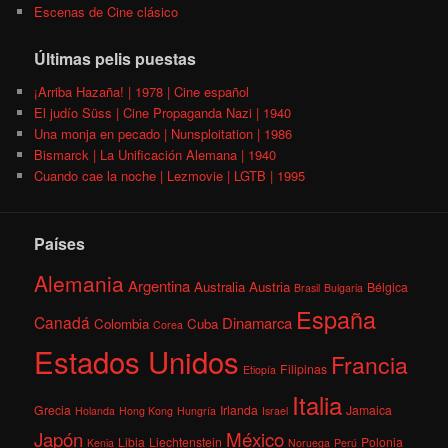
Escenas de Cine clásico
Últimas pelis puestas
¡Arriba Hazaña! | 1978 | Cine español
El judío Süss | Cine Propaganda Nazi | 1940
Una monja en pecado | Nunsploitation | 1986
Bismarck | La Unificación Alemana | 1940
Cuando cae la noche | Lezmovie | LGTB | 1995
Países
Alemania
Argentina
Australia
Austria
Bélgica
Brasil
Bulgaria
España
Canadá
Dinamarca
Colombia
Cuba
Corea
Estados Unidos
Francia
Filipinas
Etiopía
Italia
Grecia
Irlanda
Jamaica
Holanda
Hong Kong
Hungría
Israel
México
Japón
Libia
Liechtenstein
Polonia
Kenia
Noruega
Perú