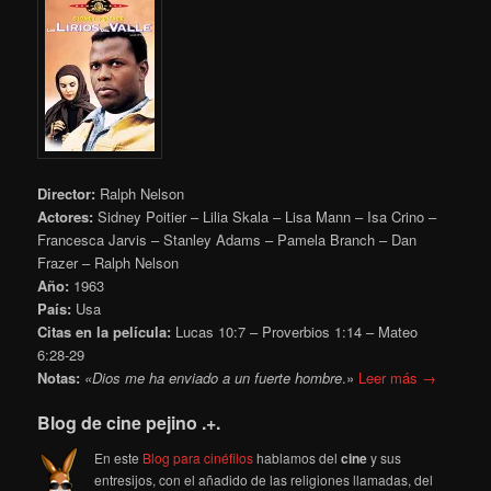
Director:
Ralph Nelson
Actores:
Sidney Poitier – Lilia Skala – Lisa Mann – Isa Crino –
Francesca Jarvis – Stanley Adams – Pamela Branch – Dan
Frazer – Ralph Nelson
Año:
1963
País:
Usa
Citas en la película:
Lucas 10:7 – Proverbios 1:14 – Mateo
6:28-29
Notas:
«Dios me ha enviado a un fuerte
hombre
.»
Leer más →
Blog de cine pejino .+.
En este
Blog para cinéfilos
hablamos del
cine
y sus
entresijos, con el añadido de las religiones llamadas, del