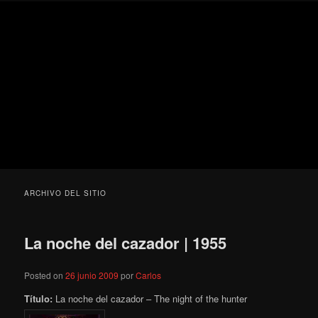
Ir
Ir
Secondary
Blog
al
al
menu
de
contenido
contenido
cine
Para todos los públicos
principal
secundario
pejino
Blog de cine pejino
ARCHIVO DEL SITIO
La noche del cazador | 1955
Posted on
26 junio 2009
por
Carlos
Título:
La noche del cazador – The night of the hunter