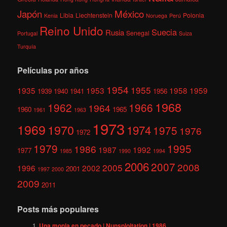
México
Japón
Libia
Liechtenstein
Polonia
Kenia
Noruega
Perú
Reino Unido
Suecia
Rusia
Senegal
Portugal
Suiza
Turquía
Películas por años
1954
1955
1935
1953
1958
1959
1939
1940
1941
1956
1968
1962
1966
1964
1960
1965
1961
1963
1973
1969
1970
1974
1975
1976
1972
1979
1995
1986
1987
1992
1977
1985
1990
1994
2006
2007
2008
2005
1996
2002
2001
1997
2000
2009
2011
Posts más populares
Una monja en pecado | Nunsploitation | 1986