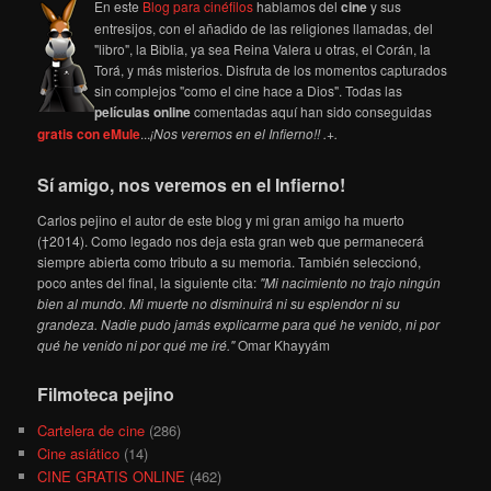
En este
Blog para cinéfilos
hablamos del
cine
y sus
entresijos, con el añadido de las religiones llamadas, del
"libro", la Biblia, ya sea Reina Valera u otras, el Corán, la
Torá, y más misterios. Disfruta de los momentos capturados
sin complejos "como el cine hace a Dios". Todas las
películas online
comentadas aquí han sido conseguidas
gratis con eMule
...
¡Nos veremos en el Infierno!! .+.
Sí amigo, nos veremos en el Infierno!
Carlos pejino el autor de este blog y mi gran amigo ha muerto
(†2014). Como legado nos deja esta gran web que permanecerá
siempre abierta como tributo a su memoria. También seleccionó,
poco antes del final, la siguiente cita:
"Mi nacimiento no trajo ningún
bien al mundo. Mi muerte no disminuirá ni su esplendor ni su
grandeza. Nadie pudo jamás explicarme para qué he venido, ni por
qué he venido ni por qué me iré."
Omar Khayyám
Filmoteca pejino
Cartelera de cine
(286)
Cine asiático
(14)
CINE GRATIS ONLINE
(462)