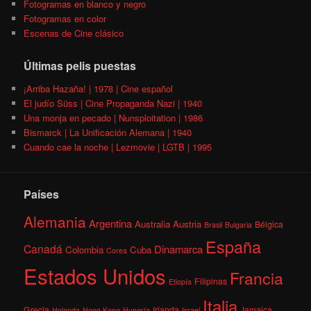
Fotogramas en blanco y negro
Fotogramas en color
Escenas de Cine clásico
Últimas pelis puestas
¡Arriba Hazaña! | 1978 | Cine español
El judío Süss | Cine Propaganda Nazi | 1940
Una monja en pecado | Nunsploitation | 1986
Bismarck | La Unificación Alemana | 1940
Cuando cae la noche | Lezmovie | LGTB | 1995
Países
Alemania
Argentina
Australia
Austria
Bélgica
Brasil
Bulgaria
España
Canadá
Dinamarca
Colombia
Cuba
Corea
Estados Unidos
Francia
Filipinas
Etiopía
Italia
Grecia
Irlanda
Jamaica
Holanda
Hong Kong
Hungría
Israel