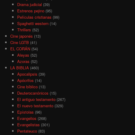
Drama judicial
(39)
Estrenos pejino
(95)
Películas cristianas
(99)
Spaghetti western
(14)
Thrillers
(52)
Cine japonés
(13)
Cine LGTB
(41)
EL CORÁN
(54)
Aleyas
(52)
Azoras
(52)
LA BIBLIA
(460)
Apocalipsis
(39)
Apócrifos
(14)
Cine bíblico
(13)
Deuterocanónicos
(15)
El antiguo testamento
(267)
El nuevo testamento
(329)
Epístolas
(96)
Evangelios
(268)
Evangelistas
(301)
Pentateuco
(83)