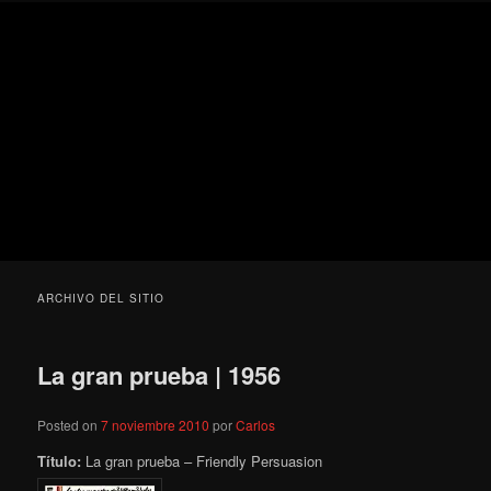
Ir
Ir
Secondary
Blog
al
al
menu
de
contenido
contenido
cine
Para todos los públicos
principal
secundario
pejino
Blog de cine pejino
ARCHIVO DEL SITIO
La gran prueba | 1956
Posted on
7 noviembre 2010
por
Carlos
Título:
La gran prueba – Friendly Persuasion