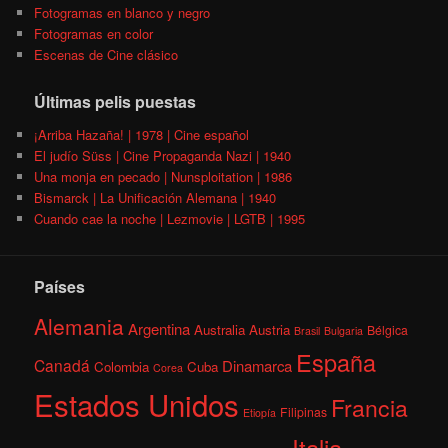
Fotogramas en blanco y negro
Fotogramas en color
Escenas de Cine clásico
Últimas pelis puestas
¡Arriba Hazaña! | 1978 | Cine español
El judío Süss | Cine Propaganda Nazi | 1940
Una monja en pecado | Nunsploitation | 1986
Bismarck | La Unificación Alemana | 1940
Cuando cae la noche | Lezmovie | LGTB | 1995
Países
Alemania
Argentina
Australia
Austria
Bélgica
Brasil
Bulgaria
España
Canadá
Dinamarca
Colombia
Cuba
Corea
Estados Unidos
Francia
Filipinas
Etiopía
Italia