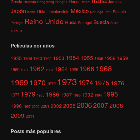
Grecia
Irlanda
Jamaica
Holanda
Hong Kong
Hungría
Israel
México
Japón
Libia
Liechtenstein
Polonia
Kenia
Noruega
Perú
Reino Unido
Suecia
Rusia
Senegal
Portugal
Suiza
Turquía
Películas por años
1954
1955
1935
1953
1958
1959
1939
1940
1941
1956
1968
1962
1966
1964
1960
1965
1961
1963
1973
1969
1970
1974
1975
1976
1972
1979
1995
1986
1987
1992
1977
1985
1990
1994
2006
2007
2008
2005
1996
2002
2001
1997
2000
2009
2011
Posts más populares