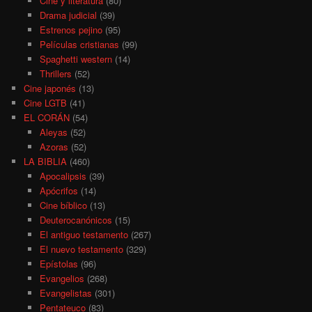
Cine y literatura
(80)
Drama judicial
(39)
Estrenos pejino
(95)
Películas cristianas
(99)
Spaghetti western
(14)
Thrillers
(52)
Cine japonés
(13)
Cine LGTB
(41)
EL CORÁN
(54)
Aleyas
(52)
Azoras
(52)
LA BIBLIA
(460)
Apocalipsis
(39)
Apócrifos
(14)
Cine bíblico
(13)
Deuterocanónicos
(15)
El antiguo testamento
(267)
El nuevo testamento
(329)
Epístolas
(96)
Evangelios
(268)
Evangelistas
(301)
Pentateuco
(83)