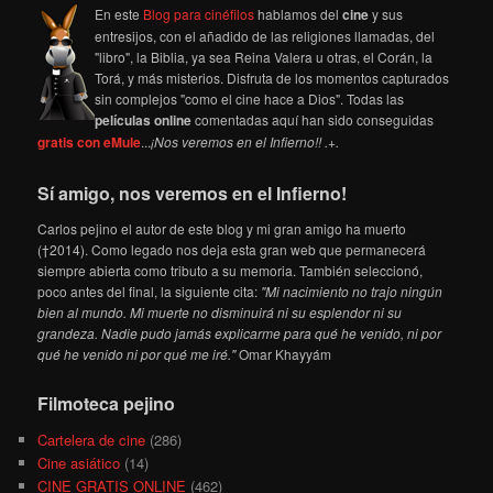
En este
Blog para cinéfilos
hablamos del
cine
y sus
entresijos, con el añadido de las religiones llamadas, del
"libro", la Biblia, ya sea Reina Valera u otras, el Corán, la
Torá, y más misterios. Disfruta de los momentos capturados
sin complejos "como el cine hace a Dios". Todas las
películas online
comentadas aquí han sido conseguidas
gratis con eMule
...
¡Nos veremos en el Infierno!! .+.
Sí amigo, nos veremos en el Infierno!
Carlos pejino el autor de este blog y mi gran amigo ha muerto
(†2014). Como legado nos deja esta gran web que permanecerá
siempre abierta como tributo a su memoria. También seleccionó,
poco antes del final, la siguiente cita:
"Mi nacimiento no trajo ningún
bien al mundo. Mi muerte no disminuirá ni su esplendor ni su
grandeza. Nadie pudo jamás explicarme para qué he venido, ni por
qué he venido ni por qué me iré."
Omar Khayyám
Filmoteca pejino
Cartelera de cine
(286)
Cine asiático
(14)
CINE GRATIS ONLINE
(462)