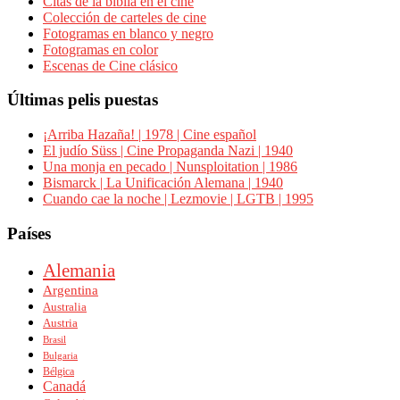
Citas de la biblia en el cine
Colección de carteles de cine
Fotogramas en blanco y negro
Fotogramas en color
Escenas de Cine clásico
Últimas pelis puestas
¡Arriba Hazaña! | 1978 | Cine español
El judío Süss | Cine Propaganda Nazi | 1940
Una monja en pecado | Nunsploitation | 1986
Bismarck | La Unificación Alemana | 1940
Cuando cae la noche | Lezmovie | LGTB | 1995
Países
Alemania
Argentina
Australia
Austria
Brasil
Bulgaria
Bélgica
Canadá