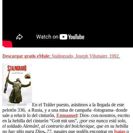
Descargar gratis eMule
: Stalingrado, Joseph Vilsmaier, 1992.
En el Tráiler puesto, asistimos a la llegada de este
pelotón 336, a Rusia, y a una misa de campaña -fotograma- donde
sale a relucir lo del cinturón,
Enmanuel
: Dios- con-nosotros, escrito
en la hebilla del cinturón “Gott mit uns”,
¡por eso nunca está solo,
el soldado Alemán!, al contrario del bolchevique, que en su hebilla
no hay sitio para Dios
.
.??
, pasajes que podéis encontrar en
Isaías
o