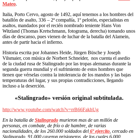
Mateo
.
Italia, Porto Cervo, agosto de 1492, aquí tenemos a los hombres del
batallón de asalto, 336 – 2ª compañía, 1º pelotón, especialistas en
asaltos, mandados por el recién nombrado teniente Hans Von
Witzland (Thomas Kretschmann, fotograma, derecha) tomando unos
días de descanso, pues vienen de luchar de la batalla del Alamein,
antes de partir hacia el infierno.
Historia escrita por Johannes Heide, Jürgen Büsche y Joseph
Vilsmaier, con música de Norbert Schneider, nos cuenta el asedio
de la ciudad rusa de Stalingrado por las tropas alemanas durante la
segunda guerra mundial y el sufrimiento de estos hombres que
tienen que vérselas contra la intolerancia de los mandos y las bajas
temperaturas del lugar, y sus propias contradicciones, llegando
incluso a la deserción.
«Stalingrado» versión original subtitulada.
http://www.youtube.com/watch?v=rrB66FakhUg
En la batalla de
Stalingrado
murieron mas de un millón de
personas, en combate, de frío o de hambre, de varias
nacionalidades, de los 260.000 soldados del
6º ejercito
, cercado en
Stalingrado, 91.000
cayeron prisioneros, de los cuales 6.000