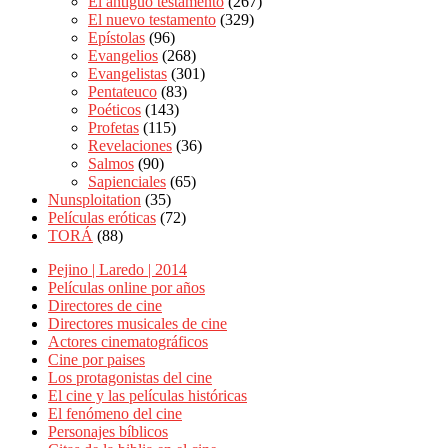
El antiguo testamento
(267)
El nuevo testamento
(329)
Epístolas
(96)
Evangelios
(268)
Evangelistas
(301)
Pentateuco
(83)
Poéticos
(143)
Profetas
(115)
Revelaciones
(36)
Salmos
(90)
Sapienciales
(65)
Nunsploitation
(35)
Películas eróticas
(72)
TORÁ
(88)
Pejino | Laredo | 2014
Películas online por años
Directores de cine
Directores musicales de cine
Actores cinematográficos
Cine por paises
Los protagonistas del cine
El cine y las películas históricas
El fenómeno del cine
Personajes bíblicos