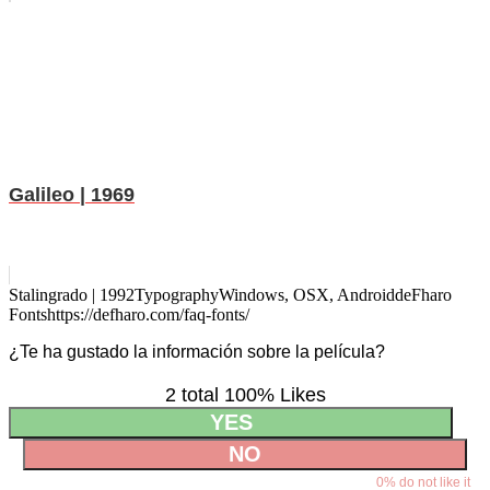
Galileo | 1969
Stalingrado | 1992
Typography
Windows, OSX, Android
deFharo
Fonts
https://defharo.com/faq-fonts/
¿Te ha gustado la información sobre la película?
2 total
100
% Likes
YES
NO
0
% do not like it