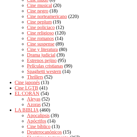
Cine musical
(20)
Cine negro
(18)
Cine norteamericano
(220)
Cine peplum
(19)
Cine policiaco
(12)
Cine religioso
(120)
Cine romanos
(14)
Cine suspense
(89)
Cine y literatura
(80)
Drama judicial
(39)
Estrenos pejino
(95)
Películas cristianas
(99)
Spaghetti western
(14)
Thrillers
(52)
Cine japonés
(13)
Cine LGTB
(41)
EL CORÁN
(54)
Aleyas
(52)
Azoras
(52)
LA BIBLIA
(460)
Apocalipsis
(39)
Apócrifos
(14)
Cine bíblico
(13)
Deuterocanónicos
(15)