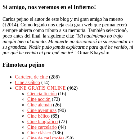
Sí amigo, nos veremos en el Infierno!
Carlos pejino el autor de este blog y mi gran amigo ha muerto
(†2014). Como legado nos deja esta gran web que permanecerá
siempre abierta como tributo a su memoria. También seleccionó,
poco antes del final, la siguiente cita:
"Mi nacimiento no trajo
ningún bien al mundo. Mi muerte no disminuirá ni su esplendor ni
su grandeza. Nadie pudo jamás explicarme para qué he venido, ni
por qué he venido ni por qué me iré."
Omar Khayyám
Filmoteca pejino
Cartelera de cine
(286)
Cine asiático
(14)
CINE GRATIS ONLINE
(462)
Ciencia ficción
(16)
Cine acción
(72)
Cine alemán
(26)
Cine aventuras
(90)
Cine bélico
(65)
Cine biográfico
(72)
Cine carcelario
(44)
Cine clásico
(186)
Cine de catástrofes
(58)