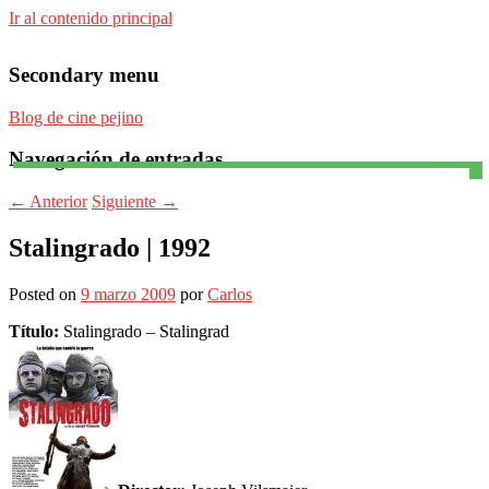
Ir al contenido principal
Secondary menu
Blog de cine pejino
Navegación de entradas
Para todos los públicos
Blog de cine pejino
←
Anterior
Siguiente
→
Stalingrado | 1992
Posted on
9 marzo 2009
por
Carlos
Título:
Stalingrado – Stalingrad