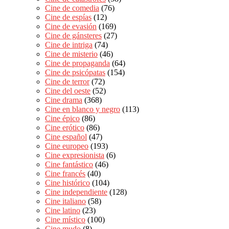
Cine de comedia
(76)
Cine de espías
(12)
Cine de evasión
(169)
Cine de gánsteres
(27)
Cine de intriga
(74)
Cine de misterio
(46)
Cine de propaganda
(64)
Cine de psicópatas
(154)
Cine de terror
(72)
Cine del oeste
(52)
Cine drama
(368)
Cine en blanco y negro
(113)
Cine épico
(86)
Cine erótico
(86)
Cine español
(47)
Cine europeo
(193)
Cine expresionista
(6)
Cine fantástico
(46)
Cine francés
(40)
Cine histórico
(104)
Cine independiente
(128)
Cine italiano
(58)
Cine latino
(23)
Cine místico
(100)
Cine mudo
(8)