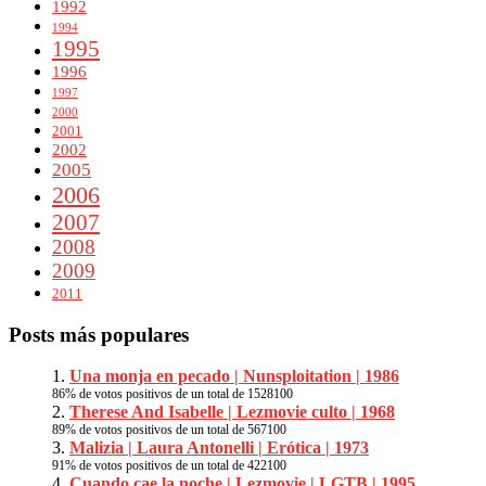
1992
1994
1995
1996
1997
2000
2001
2002
2005
2006
2007
2008
2009
2011
Posts más populares
Una monja en pecado | Nunsploitation | 1986
86
% de votos positivos de un total de
1528
100
Therese And Isabelle | Lezmovie culto | 1968
89
% de votos positivos de un total de
567
100
Malizia | Laura Antonelli | Erótica | 1973
91
% de votos positivos de un total de
422
100
Cuando cae la noche | Lezmovie | LGTB | 1995