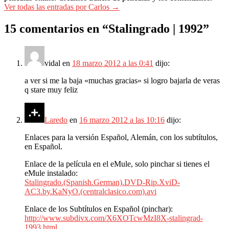
Ver todas las entradas por Carlos
→
15 comentarios en “
Stalingrado | 1992
”
vidal
en
18 marzo 2012 a las 0:41
dijo:
a ver si me la baja «muchas gracias» si logro bajarla de veras
q stare muy feliz
Laredo
en
16 marzo 2012 a las 10:16
dijo:
Enlaces para la versión Español, Alemán, con los subtítulos,
en Español.
Enlace de la película en el eMule, solo pinchar si tienes el
eMule instalado:
Stalingrado.(Spanish.German).DVD-Rip.XviD-
AC3.by.KaNyO.(centralclasico.com).avi
Enlace de los Subtítulos en Español (pinchar):
http://www.subdivx.com/X6XOTcwMzI8X-stalingrad-
1993.html