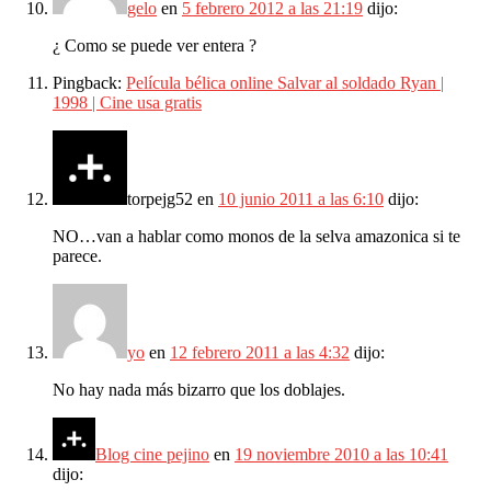
gelo
en
5 febrero 2012 a las 21:19
dijo:
¿ Como se puede ver entera ?
Pingback:
Película bélica online Salvar al soldado Ryan |
1998 | Cine usa gratis
torpejg52
en
10 junio 2011 a las 6:10
dijo:
NO…van a hablar como monos de la selva amazonica si te
parece.
yo
en
12 febrero 2011 a las 4:32
dijo:
No hay nada más bizarro que los doblajes.
Blog cine pejino
en
19 noviembre 2010 a las 10:41
dijo: