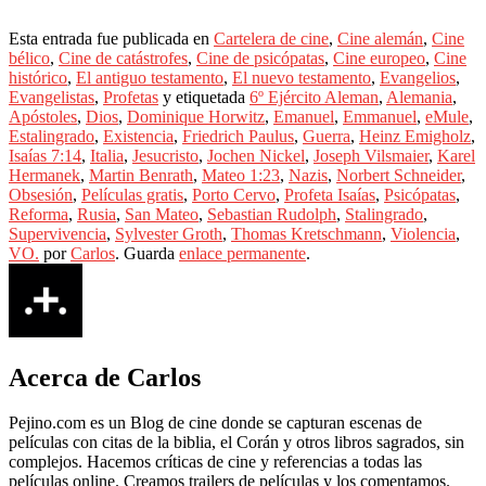
Esta entrada fue publicada en
Cartelera de cine
,
Cine alemán
,
Cine
bélico
,
Cine de catástrofes
,
Cine de psicópatas
,
Cine europeo
,
Cine
histórico
,
El antiguo testamento
,
El nuevo testamento
,
Evangelios
,
Evangelistas
,
Profetas
y etiquetada
6º Ejército Aleman
,
Alemania
,
Apóstoles
,
Dios
,
Dominique Horwitz
,
Emanuel
,
Emmanuel
,
eMule
,
Estalingrado
,
Existencia
,
Friedrich Paulus
,
Guerra
,
Heinz Emigholz
,
Isaías 7:14
,
Italia
,
Jesucristo
,
Jochen Nickel
,
Joseph Vilsmaier
,
Karel
Hermanek
,
Martin Benrath
,
Mateo 1:23
,
Nazis
,
Norbert Schneider
,
Obsesión
,
Películas gratis
,
Porto Cervo
,
Profeta Isaías
,
Psicópatas
,
Reforma
,
Rusia
,
San Mateo
,
Sebastian Rudolph
,
Stalingrado
,
Supervivencia
,
Sylvester Groth
,
Thomas Kretschmann
,
Violencia
,
VO.
por
Carlos
. Guarda
enlace permanente
.
Acerca de Carlos
Pejino.com es un Blog de cine donde se capturan escenas de
películas con citas de la biblia, el Corán y otros libros sagrados, sin
complejos. Hacemos críticas de cine y referencias a todas las
películas online. Creamos trailers de películas y los comentamos.