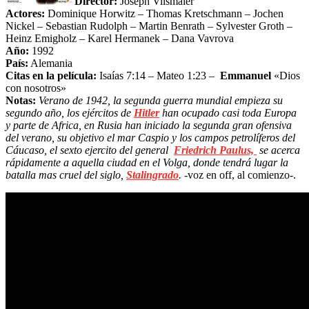
Director:
Joseph Vilsmaier
Actores:
Dominique Horwitz – Thomas Kretschmann – Jochen
Nickel – Sebastian Rudolph – Martin Benrath – Sylvester Groth –
Heinz Emigholz – Karel Hermanek – Dana Vavrova
Año:
1992
País:
Alemania
Citas en la película:
Isaías 7:14 – Mateo 1:23 –
Emmanuel
«Dios
con nosotros»
Notas:
Verano de 1942, la segunda guerra mundial empieza su
segundo año, los ejércitos de
Hitler
han ocupado casi toda Europa
y parte de Africa,
en Rusia han iniciado la segunda gran ofensiva
del verano, su objetivo el mar Caspio y los campos petrolíferos del
Cáucaso, el sexto ejercito del general
Friedrich Paulus,
se acerca
rápidamente a aquella ciudad en el Volga, donde tendrá lugar la
batalla mas cruel del siglo,
Stalingrado
.
-voz en off, al comienzo-.