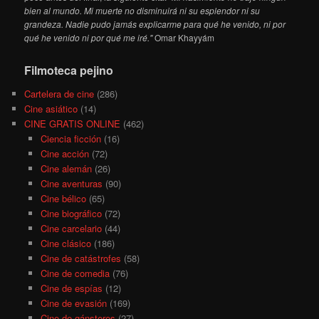
bien al mundo. Mi muerte no disminuirá ni su esplendor ni su
grandeza. Nadie pudo jamás explicarme para qué he venido, ni por
qué he venido ni por qué me iré."
Omar Khayyám
Filmoteca pejino
Cartelera de cine
(286)
Cine asiático
(14)
CINE GRATIS ONLINE
(462)
Ciencia ficción
(16)
Cine acción
(72)
Cine alemán
(26)
Cine aventuras
(90)
Cine bélico
(65)
Cine biográfico
(72)
Cine carcelario
(44)
Cine clásico
(186)
Cine de catástrofes
(58)
Cine de comedia
(76)
Cine de espías
(12)
Cine de evasión
(169)
Cine de gánsteres
(27)