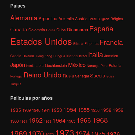
Países
Alemania
Argentina
Australia
Austria
Bélgica
Brasil
Bulgaria
España
Canadá
Dinamarca
Colombia
Cuba
Corea
Estados Unidos
Francia
Filipinas
Etiopía
Italia
Grecia
Irlanda
Jamaica
Holanda
Hong Kong
Hungría
Israel
México
Japón
Libia
Liechtenstein
Polonia
Kenia
Noruega
Perú
Reino Unido
Suecia
Rusia
Senegal
Portugal
Suiza
Turquía
Películas por años
1954
1955
1935
1953
1958
1959
1939
1940
1941
1956
1968
1962
1966
1964
1960
1965
1961
1963
1973
1969
1970
1974
1975
1976
1972