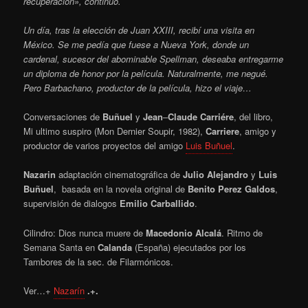
recuperación», continuó.
Un día, tras la elección de Juan XXIII, recibí una visita en
México. Se me pedía que fuese a Nueva York, donde un
cardenal, sucesor del abominable Spellman, deseaba entregarme
un diploma de honor por la película. Naturalmente, me negué.
Pero Barbachano, productor de la película, hizo el viaje…
Conversaciones de
Buñuel
y
Jean
–
Claude Carriére
, del libro,
Mi ultimo suspiro (Mon Dernier Soupir, 1982),
Carriere
, amigo y
productor de varios proyectos del amigo
Luis Buñuel
.
Nazarin
adaptación cinematográfica de
Julio Alejandro
y
Luis
Buñuel
, basada en la novela original de
Benito Perez Galdos
,
supervisión de dialogos
Emilio Carballido
.
Cilindro: Dios nunca muere de
Macedonio Alcalá
. Ritmo de
Semana Santa en
Calanda
(España) ejecutados por los
Tambores de la sec. de Filarmónicos.
Ver…+
Nazarín
.+.