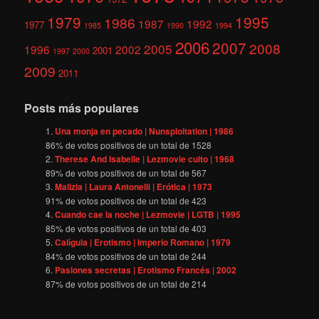
1979
1995
1986
1987
1992
1977
1985
1990
1994
2006
2007
2008
2005
1996
2002
2001
1997
2000
2009
2011
Posts más populares
Una monja en pecado | Nunsploitation | 1986
86
% de votos positivos de un total de
1528
Therese And Isabelle | Lezmovie culto | 1968
89
% de votos positivos de un total de
567
Malizia | Laura Antonelli | Erótica | 1973
91
% de votos positivos de un total de
423
Cuando cae la noche | Lezmovie | LGTB | 1995
85
% de votos positivos de un total de
403
Calígula | Erotismo | Imperio Romano | 1979
84
% de votos positivos de un total de
244
Pasiones secretas | Erotismo Francés | 2002
87
% de votos positivos de un total de
214