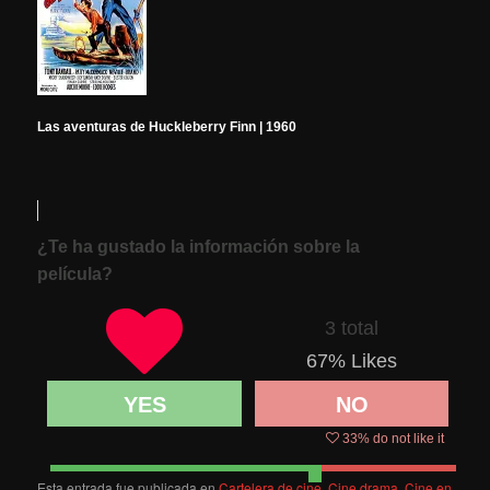
Las aventuras de Huckleberry Finn | 1960
¿Te ha gustado la información sobre la
película?
3 total
67
% Likes
YES
NO
33
% do not like it
Esta entrada fue publicada en
Cartelera de cine
,
Cine drama
,
Cine en