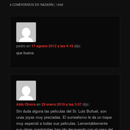
6 COMENTARIOS EN “
NAZARÍN | 1958
”
pedro
en
17 agosto 2012 a las 4:16
dijo:
que buena
Aldo Olvera
en
29 enero 2010 a las 3:57
dijo:
Sin duda alguna las peliculas del Sr. Luis Buñuel, son
unas joyas muy preciadas. El surrealismo le da un toque
muy especial a todas sus peliculas. Lamentablemente
sus obras magistrales han ido decayendo con el paso del