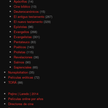
Apócrifos
(14)
Cine bíblico
(13)
Deuterocanónicos
(15)
El antiguo testamento
(267)
El nuevo testamento
(329)
Epístolas
(96)
Evangelios
(268)
Evangelistas
(301)
Pentateuco
(83)
Poéticos
(143)
Profetas
(115)
Revelaciones
(36)
Salmos
(90)
Sapienciales
(65)
Nunsploitation
(35)
Películas eróticas
(72)
TORÁ
(88)
Pejino | Laredo | 2014
Películas online por años
Directores de cine