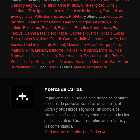
blanco y negro
,
Cine latino
,
Cine místico
,
Cine religioso
,
Cine y
literatura
,
El antiguo testamento
,
El nuevo testamento
,
Evangelios
,
Evangelistas
,
Películas cristianas
,
Profetas
y etiquetada
Apóstoles
,
Ateísmo
,
Benito Pérez Galdós
,
Calanda Aragón
,
Cinéfilos
,
Dios
,
eMule
,
Escritores
,
Español
,
Espiritus
,
Estudios Churubusco
,
Fe
,
Festival Cannes
,
Francisco Rabal
,
Gabriel Figueroa
,
Ignacio López
Tarso
,
Isaías 6:3
,
Jean-Claude Carrière
,
Julio Alejandro
,
Lucifer
,
Luis
Aceves Castañeda
,
Luis Buñuel
,
Macedonio Alcalá
,
Marga López
,
Mateo 6:9-13
,
México
,
Milagros
,
Mística
,
Misticismo
,
Morelos
,
Noé
Murayama
,
Ofelia Guilmain
,
Padrenuestro
,
Películas gratis
,
Pobres
,
Profeta Isaías
,
Religión
,
Rita Macedo
,
Rosenda Monteros
,
San Mateo
,
Surrealismo
,
VO.
por
Carlos
. Guarda
enlace permanente
.
Acerca de Carlos
Pejino.com es un Blog de cine donde se capturan
escenas de películas con citas de la biblia, el
Corán y otros libros sagrados, sin complejos.
Hacemos críticas de cine y referencias a todas las
películas online. Creamos trailers de películas y
los comentamos.
Ver todas las entradas por Carlos
→