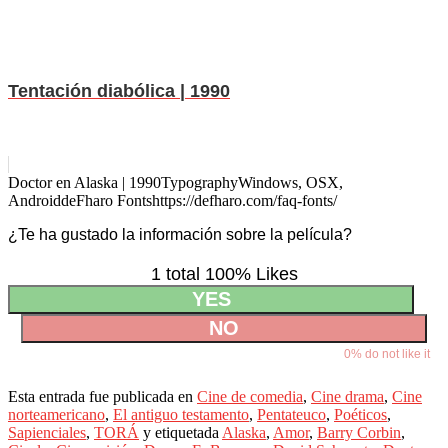
Tentación diabólica | 1990
Doctor en Alaska | 1990
Typography
Windows, OSX,
Android
deFharo Fonts
https://defharo.com/faq-fonts/
¿Te ha gustado la información sobre la película?
1 total
100
% Likes
YES
NO
0
% do not like it
Esta entrada fue publicada en
Cine de comedia
,
Cine drama
,
Cine
norteamericano
,
El antiguo testamento
,
Pentateuco
,
Poéticos
,
Sapienciales
,
TORÁ
y etiquetada
Alaska
,
Amor
,
Barry Corbin
,