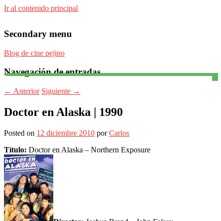
Ir al contenido principal
Secondary menu
Blog de cine pejino
Navegación de entradas
Para todos los públicos
Blog de cine pejino
←
Anterior
Siguiente
→
Doctor en Alaska | 1990
Posted on
12 diciembre 2010
por
Carlos
Título:
Doctor en Alaska – Northern Exposure