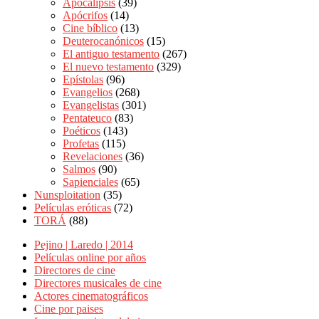
Apocalipsis
(39)
Apócrifos
(14)
Cine bíblico
(13)
Deuterocanónicos
(15)
El antiguo testamento
(267)
El nuevo testamento
(329)
Epístolas
(96)
Evangelios
(268)
Evangelistas
(301)
Pentateuco
(83)
Poéticos
(143)
Profetas
(115)
Revelaciones
(36)
Salmos
(90)
Sapienciales
(65)
Nunsploitation
(35)
Películas eróticas
(72)
TORÁ
(88)
Pejino | Laredo | 2014
Películas online por años
Directores de cine
Directores musicales de cine
Actores cinematográficos
Cine por paises