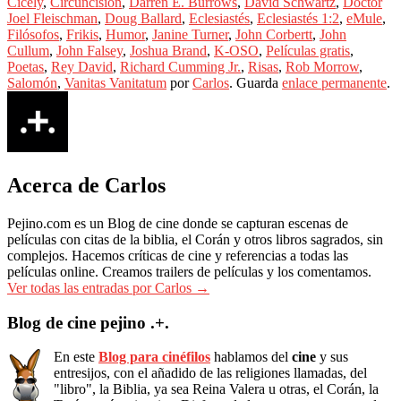
Cicely
,
Circuncisión
,
Darren E. Burrows
,
David Schwartz
,
Doctor
Joel Fleischman
,
Doug Ballard
,
Eclesiastés
,
Eclesiastés 1:2
,
eMule
,
Filósofos
,
Frikis
,
Humor
,
Janine Turner
,
John Corbertt
,
John
Cullum
,
John Falsey
,
Joshua Brand
,
K-OSO
,
Películas gratis
,
Poetas
,
Rey David
,
Richard Cumming Jr.
,
Risas
,
Rob Morrow
,
Salomón
,
Vanitas Vanitatum
por
Carlos
. Guarda
enlace permanente
.
Acerca de Carlos
Pejino.com es un Blog de cine donde se capturan escenas de
películas con citas de la biblia, el Corán y otros libros sagrados, sin
complejos. Hacemos críticas de cine y referencias a todas las
películas online. Creamos trailers de películas y los comentamos.
Ver todas las entradas por Carlos
→
Blog de cine pejino .+.
En este
Blog para cinéfilos
hablamos del
cine
y sus
entresijos, con el añadido de las religiones llamadas, del
"libro", la Biblia, ya sea Reina Valera u otras, el Corán, la