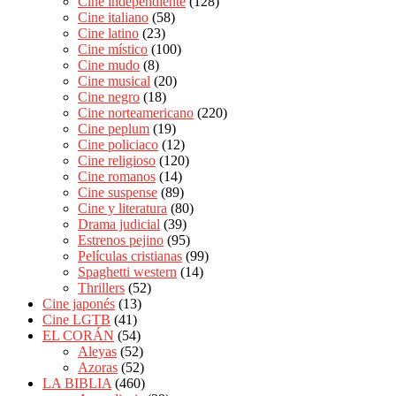
Cine independiente
(128)
Cine italiano
(58)
Cine latino
(23)
Cine místico
(100)
Cine mudo
(8)
Cine musical
(20)
Cine negro
(18)
Cine norteamericano
(220)
Cine peplum
(19)
Cine policiaco
(12)
Cine religioso
(120)
Cine romanos
(14)
Cine suspense
(89)
Cine y literatura
(80)
Drama judicial
(39)
Estrenos pejino
(95)
Películas cristianas
(99)
Spaghetti western
(14)
Thrillers
(52)
Cine japonés
(13)
Cine LGTB
(41)
EL CORÁN
(54)
Aleyas
(52)
Azoras
(52)
LA BIBLIA
(460)