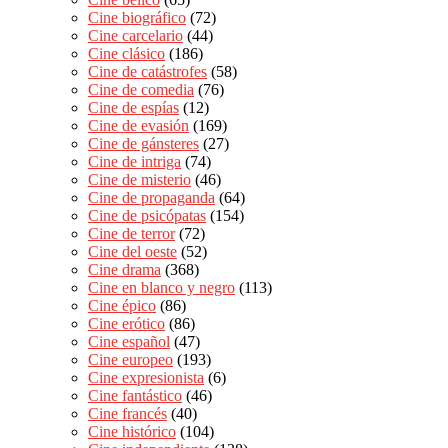
Cine biográfico
(72)
Cine carcelario
(44)
Cine clásico
(186)
Cine de catástrofes
(58)
Cine de comedia
(76)
Cine de espías
(12)
Cine de evasión
(169)
Cine de gánsteres
(27)
Cine de intriga
(74)
Cine de misterio
(46)
Cine de propaganda
(64)
Cine de psicópatas
(154)
Cine de terror
(72)
Cine del oeste
(52)
Cine drama
(368)
Cine en blanco y negro
(113)
Cine épico
(86)
Cine erótico
(86)
Cine español
(47)
Cine europeo
(193)
Cine expresionista
(6)
Cine fantástico
(46)
Cine francés
(40)
Cine histórico
(104)