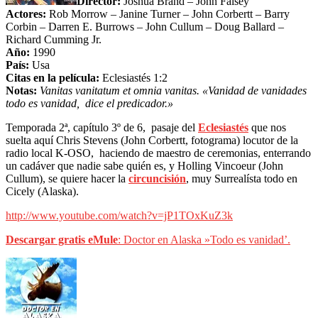
Director:
Joshua Brand – John Falsey
Actores:
Rob Morrow – Janine Turner – John Corbertt – Barry
Corbin – Darren E. Burrows – John Cullum – Doug Ballard –
Richard Cumming Jr.
Año:
1990
País:
Usa
Citas en la película:
Eclesiastés 1:2
Notas:
Vanitas vanitatum et omnia vanitas. «Vanidad de vanidades
todo es vanidad, dice el predicador.»
Temporada 2ª, capítulo
3º de 6, pasaje del
Eclesiastés
que nos
suelta aquí Chris Stevens (John Corbertt, fotograma) locutor de la
radio local K-OSO, haciendo de maestro de ceremonias, enterrando
un cadáver que nadie sabe quién es, y Holling Vincoeur (John
Cullum), se quiere hacer la
circuncisión
, muy Surrealísta todo en
Cicely (Alaska).
http://www.youtube.com/watch?v=jP1TOxKuZ3k
Descargar gratis eMule
: Doctor en Alaska »Todo es vanidad’.