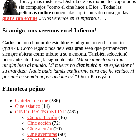
Torá, y más misterios. Disfruta de los momentos capturados
sin complejos "como el cine hace a Dios". Todas las
películas online
comentadas aquí han sido conseguidas
gratis con eMule
...
¡Nos veremos en el Infierno!! .+.
Sí amigo, nos veremos en el Infierno!
Carlos pejino el autor de este blog y mi gran amigo ha muerto
(†2014). Como legado nos deja esta gran web que permanecerá
siempre abierta como tributo a su memoria. También seleccionó,
poco antes del final, la siguiente cita:
"Mi nacimiento no trajo
ningún bien al mundo. Mi muerte no disminuirá ni su esplendor ni
su grandeza. Nadie pudo jamás explicarme para qué he venido, ni
por qué he venido ni por qué me iré."
Omar Khayyám
Filmoteca pejino
Cartelera de cine
(286)
Cine asiático
(14)
CINE GRATIS ONLINE
(462)
Ciencia ficción
(16)
Cine acción
(72)
Cine alemán
(26)
Cine aventuras
(90)
Cine bélico
(65)