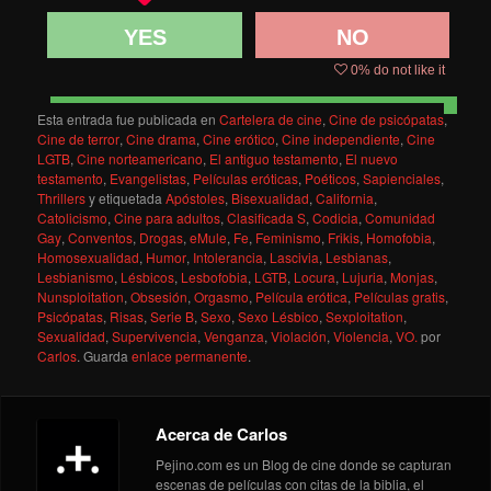
YES
NO
0
% do not like it
Esta entrada fue publicada en
Cartelera de cine
,
Cine de psicópatas
,
Cine de terror
,
Cine drama
,
Cine erótico
,
Cine independiente
,
Cine
LGTB
,
Cine norteamericano
,
El antiguo testamento
,
El nuevo
testamento
,
Evangelistas
,
Películas eróticas
,
Poéticos
,
Sapienciales
,
Thrillers
y etiquetada
Apóstoles
,
Bisexualidad
,
California
,
Catolicismo
,
Cine para adultos
,
Clasificada S
,
Codicia
,
Comunidad
Gay
,
Conventos
,
Drogas
,
eMule
,
Fe
,
Feminismo
,
Frikis
,
Homofobia
,
Homosexualidad
,
Humor
,
Intolerancia
,
Lascivia
,
Lesbianas
,
Lesbianismo
,
Lésbicos
,
Lesbofobia
,
LGTB
,
Locura
,
Lujuria
,
Monjas
,
Nunsploitation
,
Obsesión
,
Orgasmo
,
Película erótica
,
Películas gratis
,
Psicópatas
,
Risas
,
Serie B
,
Sexo
,
Sexo Lésbico
,
Sexploitation
,
Sexualidad
,
Supervivencia
,
Venganza
,
Violación
,
Violencia
,
VO.
por
Carlos
. Guarda
enlace permanente
.
Acerca de Carlos
Pejino.com es un Blog de cine donde se capturan
escenas de películas con citas de la biblia, el