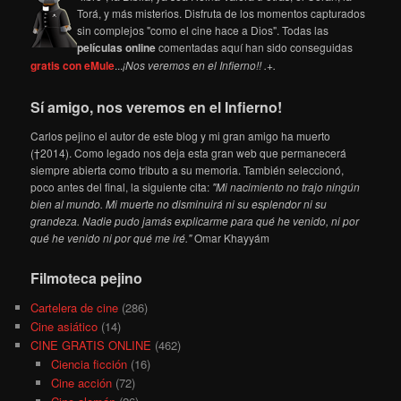
Torá, y más misterios. Disfruta de los momentos capturados
sin complejos "como el cine hace a Dios". Todas las
películas online
comentadas aquí han sido conseguidas
gratis con eMule
...
¡Nos veremos en el Infierno!! .+.
Sí amigo, nos veremos en el Infierno!
Carlos pejino el autor de este blog y mi gran amigo ha muerto
(†2014). Como legado nos deja esta gran web que permanecerá
siempre abierta como tributo a su memoria. También seleccionó,
poco antes del final, la siguiente cita:
"Mi nacimiento no trajo ningún
bien al mundo. Mi muerte no disminuirá ni su esplendor ni su
grandeza. Nadie pudo jamás explicarme para qué he venido, ni por
qué he venido ni por qué me iré."
Omar Khayyám
Filmoteca pejino
Cartelera de cine
(286)
Cine asiático
(14)
CINE GRATIS ONLINE
(462)
Ciencia ficción
(16)
Cine acción
(72)