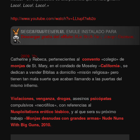
Loco!. Loco!. Loco!.»
http://www.youtube.com/watch?v=LLtupf7wb2o
Descargar gratis del eMule:
Run Bitch Run, Joseph Guzman,
2009. Vo.
Catherine y Rebeca, pertenecientes al
convento
«colegio» de
monjas
de St. Mary, en el condado de Moseley –
California
-, se
dedican a vender Biblias a domicilio «misión religiosa» pero
tienen tan mala suerte que acaban llamando a las puertas del
mismo infierno.
Violaciones
,
venganza
,
drogas
, asesinos
psicópatas
compulsivos «necrófilos», con referencias al
Nusploitations
erótico
lésbico
, y al que sera su próximo
trabajo
«
Monjas desnudas con grandes armas» Nude Nuns
With Big Guns, 2010.