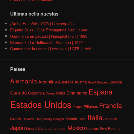
Últimas pelis puestas
¡Arriba Hazaña! | 1978 | Cine español
El judío Süss | Cine Propaganda Nazi | 1940
Una monja en pecado | Nunsploitation | 1986
Bismarck | La Unificación Alemana | 1940
Cuando cae la noche | Lezmovie | LGTB | 1995
Países
Alemania
Argentina
Australia
Austria
Bélgica
Brasil
Bulgaria
España
Canadá
Dinamarca
Colombia
Cuba
Corea
Estados Unidos
Francia
Filipinas
Etiopía
Italia
Grecia
Irlanda
Jamaica
Holanda
Hong Kong
Hungría
Israel
México
Japón
Libia
Liechtenstein
Polonia
Kenia
Noruega
Perú