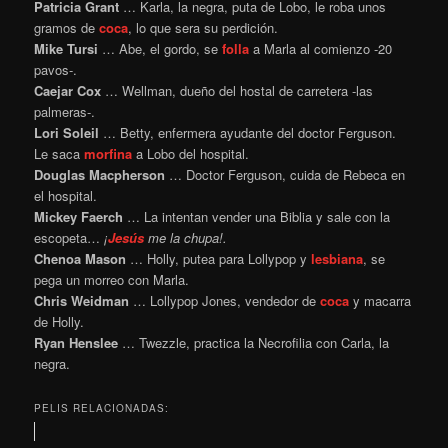
Patricia Grant
… Karla, la negra, puta de Lobo, le roba unos
gramos de
coca
, lo que sera su perdición.
Mike Tursi
… Abe, el gordo, se
folla
a Marla al comienzo -20
pavos-.
Caejar Cox
… Wellman, dueño del hostal de carretera -las
palmeras-.
Lori Soleil
… Betty, enfermera ayudante del doctor Ferguson.
Le saca
morfina
a Lobo del hospital.
Douglas Macpherson
… Doctor Ferguson, cuida de Rebeca en
el hospital.
Mickey Faerch
… La intentan vender una Biblia y sale con la
escopeta…
¡
Jesús
me la chupa!.
Chenoa Mason
… Holly, putea para Lollypop y
lesbiana
, se
pega un morreo con Marla.
Chris Weidman
… Lollypop Jones, vendedor de
coca
y macarra
de Holly.
Ryan Henslee
… Twezzle, practica la Necrofilia con Carla, la
negra.
PELIS RELACIONADAS: