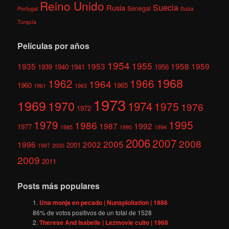
Reino Unido
Suecia
Rusia
Senegal
Portugal
Suiza
Turquía
Películas por años
1954
1955
1935
1953
1958
1959
1939
1940
1941
1956
1968
1962
1966
1964
1960
1965
1961
1963
1973
1969
1970
1974
1975
1976
1972
1979
1995
1986
1987
1992
1977
1985
1990
1994
2006
2007
2008
2005
1996
2002
2001
1997
2000
2009
2011
Posts más populares
Una monja en pecado | Nunsploitation | 1986
86
% de votos positivos de un total de
1528
Therese And Isabelle | Lezmovie culto | 1968