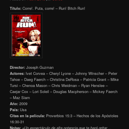
Título:
Corre!. Puta, corre! – Run! Bitch Run!
Director:
Joseph Guzman
Actores:
Ivet Corvea – Cheryl Lyone – Johnny Winscher – Peter
Tahoe – Daeg Faerch – Christina DeRosa – Patricia Grant – Mike
Tursi – Chenoa Mason – Chris Weidman – Ryan Henslee –
Caejar Cox – Lori Soleil – Douglas Macpherson – Mickey Faerch
– Maz Siam
Año:
2009
País:
Usa
Citas en la película:
Proverbios 15:3 – Hechos de los Apóstoles
16:30-31
Notas:
«
Un espectáculo de alta potencia que te hará gritar…