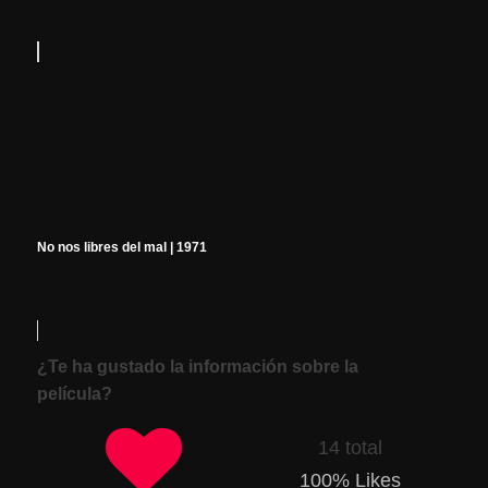
No nos libres del mal | 1971
¿Te ha gustado la información sobre la
película?
14 total
100
% Likes