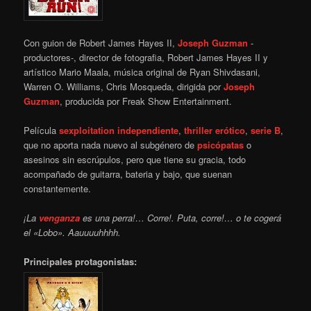
Con guion de Robert James Hayes II,
Joseph Guzman
-
productores-, director de fotografia, Robert James Hayes II y
artístico Mario Maala, música original de Ryan Shivdasani,
Warren O. Williams, Chris Mosqueda, dirigida por
Joseph
Guzman
, producida por Freak Show Entertainment.
Película
sexploitation
independiente
,
thriller
erótico
,
serie B
,
que no aporta nada nuevo al subgénero de
psicópatas
o
asesinos sin escrúpulos, pero que tiene su gracia, todo
acompañado de guitarra, bateria y bajo, que suenan
constantemente.
¡La
venganza
es una perra!… Corre!. Puta, corre!… o te cogerá
el «Lobo». Aauuuuhhhh.
Principales protagonistas: