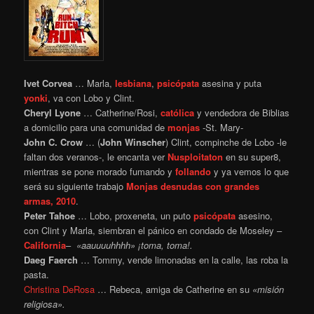
Ivet Corvea
… Marla,
lesbiana
,
psicópata
asesina y puta
yonki
, va con Lobo y Clint.
Cheryl Lyone
… Catherine/Rosi,
católica
y vendedora de Biblias
a domicilio para una comunidad de
monjas
-St. Mary-
John C. Crow
… (
John Winscher
) Clint, compinche de Lobo -le
faltan dos veranos-, le encanta ver
Nusploitaton
en su super8,
mientras se pone morado fumando y
follando
y ya vemos lo que
será su siguiente trabajo
Monjas desnudas con grandes
armas, 2010
.
Peter Tahoe
… Lobo, proxeneta, un puto
psicópata
asesino,
con Clint y Marla, siembran el pánico en condado de Moseley –
California
–
«aauuuuhhhh» ¡toma, toma!.
Daeg Faerch
… Tommy, vende limonadas en la calle, las roba la
pasta.
Christina DeRosa
… Rebeca, amiga de Catherine en su
«misión
religiosa».