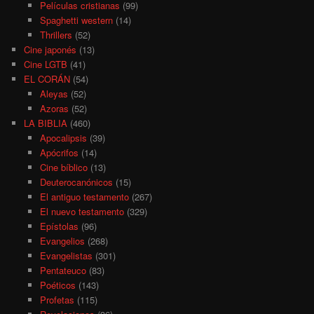
Películas cristianas
(99)
Spaghetti western
(14)
Thrillers
(52)
Cine japonés
(13)
Cine LGTB
(41)
EL CORÁN
(54)
Aleyas
(52)
Azoras
(52)
LA BIBLIA
(460)
Apocalipsis
(39)
Apócrifos
(14)
Cine bíblico
(13)
Deuterocanónicos
(15)
El antiguo testamento
(267)
El nuevo testamento
(329)
Epístolas
(96)
Evangelios
(268)
Evangelistas
(301)
Pentateuco
(83)
Poéticos
(143)
Profetas
(115)