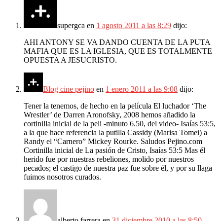
supergca
en
1 agosto 2011 a las 8:29
dijo:
AHI ANTONY SE VA DANDO CUENTA DE LA PUTA
MAFIA QUE ES LA IGLESIA, QUE ES TOTALMENTE
OPUESTA A JESUCRISTO.
Blog cine pejino
en
1 enero 2011 a las 9:08
dijo:
Tener la tenemos, de hecho en la película El luchador ‘The
Wrestler’ de Darren Aronofsky, 2008 hemos añadido la
cortinilla inicial de la peli -minuto 6.50, del video- Isaías 53:5,
a la que hace referencia la putilla Cassidy (Marisa Tomei) a
Randy el “Carnero” Mickey Rourke. Saludos Pejino.com
Cortinilla inicial de La pasión de Cristo, Isaías 53:5 Mas él
herido fue por nuestras rebeliones, molido por nuestros
pecados; el castigo de nuestra paz fue sobre él, y por su llaga
fuimos nosotros curados.
alberto farrera
en
31 diciembre 2010 a las 8:50