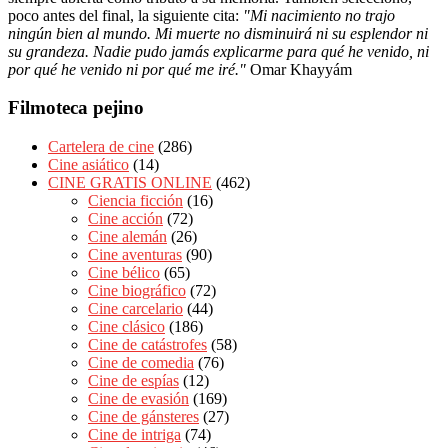
poco antes del final, la siguiente cita:
"Mi nacimiento no trajo
ningún bien al mundo. Mi muerte no disminuirá ni su esplendor ni
su grandeza. Nadie pudo jamás explicarme para qué he venido, ni
por qué he venido ni por qué me iré."
Omar Khayyám
Filmoteca pejino
Cartelera de cine
(286)
Cine asiático
(14)
CINE GRATIS ONLINE
(462)
Ciencia ficción
(16)
Cine acción
(72)
Cine alemán
(26)
Cine aventuras
(90)
Cine bélico
(65)
Cine biográfico
(72)
Cine carcelario
(44)
Cine clásico
(186)
Cine de catástrofes
(58)
Cine de comedia
(76)
Cine de espías
(12)
Cine de evasión
(169)
Cine de gánsteres
(27)
Cine de intriga
(74)