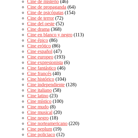
Cine de misterio
(46)
Cine de propaganda
(64)
Cine de psicópatas
(154)
Cine de terror
(72)
Cine del oeste
(52)
Cine drama
(368)
Cine en blanco y negro
(113)
Cine épico
(86)
Cine erótico
(86)
Cine español
(47)
Cine europeo
(193)
Cine expresionista
(6)
Cine fantástico
(46)
Cine francés
(40)
Cine histórico
(104)
Cine independiente
(128)
Cine italiano
(58)
Cine latino
(23)
Cine místico
(100)
Cine mudo
(8)
Cine musical
(20)
Cine negro
(18)
Cine norteamericano
(220)
Cine peplum
(19)
Cine policiaco
(12)