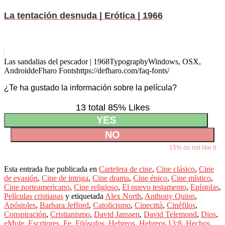
La tentación desnuda | Erótica | 1966
Las sandalias del pescador | 1968
Typography
Windows, OSX,
Android
deFharo Fonts
https://defharo.com/faq-fonts/
¿Te ha gustado la información sobre la película?
13 total
85
% Likes
YES
NO
15
% do not like it
Esta entrada fue publicada en
Cartelera de cine
,
Cine clásico
,
Cine
de evasión
,
Cine de intriga
,
Cine drama
,
Cine épico
,
Cine místico
,
Cine norteamericano
,
Cine religioso
,
El nuevo testamento
,
Epístolas
,
Películas cristianas
y etiquetada
Alex North
,
Anthony Quinn
,
Apóstoles
,
Barbara Jefford
,
Catolicismo
,
Cinecittà
,
Cinéfilos
,
Conspiración
,
Cristianismo
,
David Janssen
,
David Telemond
,
Dios
,
eMule
,
Escritores
,
Fe
,
Filósofos
,
Hebreos
,
Hebreos 13:8
,
Hechos