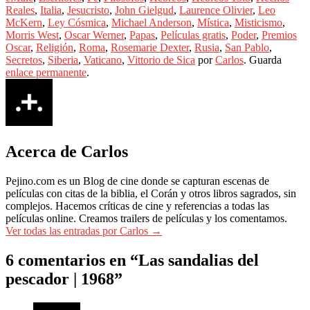
Reales
,
Italia
,
Jesucristo
,
John Gielgud
,
Laurence Olivier
,
Leo
McKern
,
Ley Cósmica
,
Michael Anderson
,
Mística
,
Misticismo
,
Morris West
,
Oscar Werner
,
Papas
,
Películas gratis
,
Poder
,
Premios
Oscar
,
Religión
,
Roma
,
Rosemarie Dexter
,
Rusia
,
San Pablo
,
Secretos
,
Siberia
,
Vaticano
,
Vittorio de Sica
por
Carlos
. Guarda
enlace permanente
.
Acerca de Carlos
Pejino.com es un Blog de cine donde se capturan escenas de
películas con citas de la biblia, el Corán y otros libros sagrados, sin
complejos. Hacemos críticas de cine y referencias a todas las
películas online. Creamos trailers de películas y los comentamos.
Ver todas las entradas por Carlos
→
6 comentarios en “
Las sandalias del
pescador | 1968
”