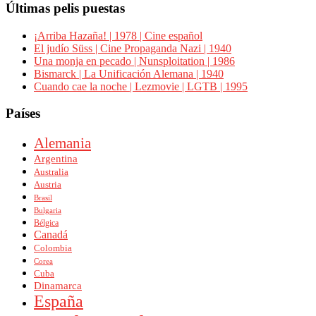
Últimas pelis puestas
¡Arriba Hazaña! | 1978 | Cine español
El judío Süss | Cine Propaganda Nazi | 1940
Una monja en pecado | Nunsploitation | 1986
Bismarck | La Unificación Alemana | 1940
Cuando cae la noche | Lezmovie | LGTB | 1995
Países
Alemania
Argentina
Australia
Austria
Brasil
Bulgaria
Bélgica
Canadá
Colombia
Corea
Cuba
Dinamarca
España