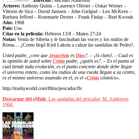
Director:
Michael Anderson
Actores:
Anthony Quinn – Laurence Olivier – Oskar Werner –
Vittorio de Sica – David Janssen – John Gielgud – Leo McKern –
Barbara Jefford – Rosemarie Dexter – Frank Finlay – Burt Kwouk
Año:
1968
País:
Usa
Citas en la película:
Hebreos 13:8 – Mateo 27:24
Notas:
Venía de Siberia y le fascinaban las voces y los ruidos de
Roma… ¿Como llegó Kiril Lakota a calzar las sandalias de Pedro?.
Usted padre, ¿cree que
Jesucristo
es
Dios
?. – ¡Si claro!. – Cual es
la opinión de usted sobre
Cristo
padre, ¿quién es?.
– Es el punto al
cual tiende toda evolución, es el punto concreto donde debe llegar
el universo entero, como los radios de una rueda llegan a su centro,
es el mismo universo asumido en el, es el «
Cristo
cósmico».
http://trashyworld.com/films/pescador.flv
Descargar del eMule
: Las sandalias del pescador, M. Anderson,
1968.