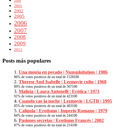
2000
2001
2002
2005
2006
2007
2008
2009
2011
Posts más populares
Una monja en pecado | Nunsploitation | 1986
86
% de votos positivos de un total de
1528
100
Therese And Isabelle | Lezmovie culto | 1968
89
% de votos positivos de un total de
567
100
Malizia | Laura Antonelli | Erótica | 1973
91
% de votos positivos de un total de
423
100
Cuando cae la noche | Lezmovie | LGTB | 1995
85
% de votos positivos de un total de
403
100
Calígula | Erotismo | Imperio Romano | 1979
84
% de votos positivos de un total de
244
100
Pasiones secretas | Erotismo Francés | 2002
87
% de votos positivos de un total de
214
100