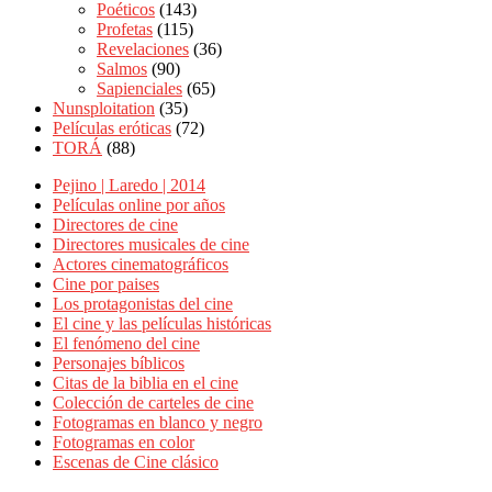
Poéticos
(143)
Profetas
(115)
Revelaciones
(36)
Salmos
(90)
Sapienciales
(65)
Nunsploitation
(35)
Películas eróticas
(72)
TORÁ
(88)
Pejino | Laredo | 2014
Películas online por años
Directores de cine
Directores musicales de cine
Actores cinematográficos
Cine por paises
Los protagonistas del cine
El cine y las películas históricas
El fenómeno del cine
Personajes bíblicos
Citas de la biblia en el cine
Colección de carteles de cine
Fotogramas en blanco y negro
Fotogramas en color
Escenas de Cine clásico