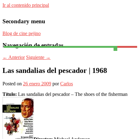
Ir al contenido principal
Secondary menu
Blog de cine pejino
Navegación de entradas
Para todos los públicos
Blog de cine pejino
←
Anterior
Siguiente
→
Las sandalias del pescador | 1968
Posted on
26 enero 2009
por
Carlos
Título:
Las sandalias del pescador – The shoes of the fisherman