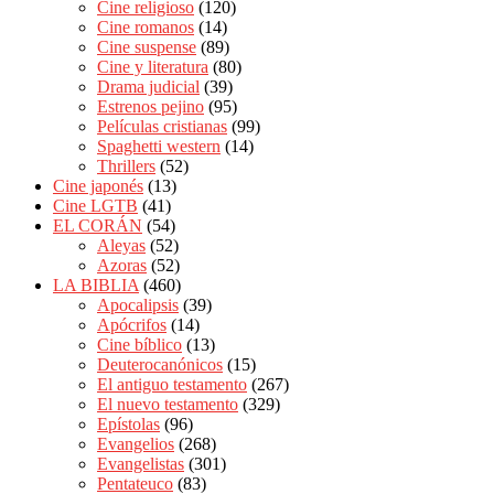
Cine religioso
(120)
Cine romanos
(14)
Cine suspense
(89)
Cine y literatura
(80)
Drama judicial
(39)
Estrenos pejino
(95)
Películas cristianas
(99)
Spaghetti western
(14)
Thrillers
(52)
Cine japonés
(13)
Cine LGTB
(41)
EL CORÁN
(54)
Aleyas
(52)
Azoras
(52)
LA BIBLIA
(460)
Apocalipsis
(39)
Apócrifos
(14)
Cine bíblico
(13)
Deuterocanónicos
(15)
El antiguo testamento
(267)
El nuevo testamento
(329)
Epístolas
(96)
Evangelios
(268)
Evangelistas
(301)
Pentateuco
(83)