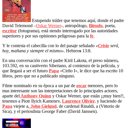
Estupendo tráiler que tenemos aquí, donde el padre
David Telemond –
Oskar Werner
-, antropólogo,
filósofo
, poeta,
escritor
(fotograma), está siendo interrogado por las autoridades
superiores y por sus opiniones peligrosas para la
fe
.
Y le contesta el cabecilla con lo del pasaje señalado
«
Cristo
será,
hoy, mañana y siempre el mismo»
. Hebreo
s
13:8.
En una conversación con el padre Kiril Lakota, el preso número
,
103.592, en su cautiverio Siberiano, al comienzo de la película, y
que llegará a ser el futuro
Papa
«Cirilo I», le dice que ha escrito 10
libros, pero que no a publicado ninguno.
Filme nominado en su época a un par de
oscar
menores, pero lo
mas interesante son las interpretaciones de lo principales actores,
aparte del
Anthony Quinn
y Oskar Werner, que están ¡¡muy bien!!,
tenemos a Piotr Ilyich Kamenev,
Laurence Olivier,
y haciendo de
Papa
viejete a,
John Gielgud,
de cardenal Rinaldi, a (Vittorio
de
Sica), y el periosdista George Faber (David Janssen).