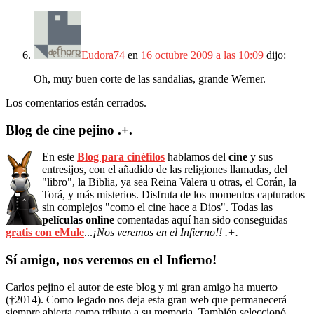
Eudora74
en
16 octubre 2009 a las 10:09
dijo:
Oh, muy buen corte de las sandalias, grande Werner.
Los comentarios están cerrados.
Blog de cine pejino .+.
En este
Blog para cinéfilos
hablamos del
cine
y sus
entresijos, con el añadido de las religiones llamadas, del
"libro", la Biblia, ya sea Reina Valera u otras, el Corán, la
Torá, y más misterios. Disfruta de los momentos capturados
sin complejos "como el cine hace a Dios". Todas las
películas online
comentadas aquí han sido conseguidas
gratis con eMule
...
¡Nos veremos en el Infierno!! .+.
Sí amigo, nos veremos en el Infierno!
Carlos pejino el autor de este blog y mi gran amigo ha muerto
(†2014). Como legado nos deja esta gran web que permanecerá
siempre abierta como tributo a su memoria. También seleccionó,