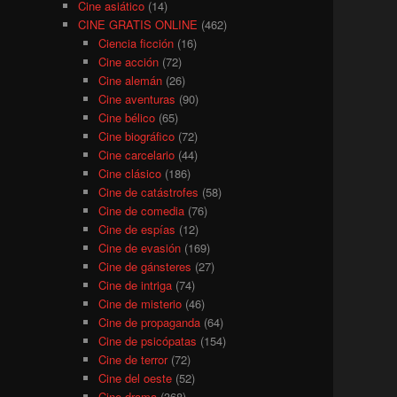
Cine asiático
(14)
CINE GRATIS ONLINE
(462)
Ciencia ficción
(16)
Cine acción
(72)
Cine alemán
(26)
Cine aventuras
(90)
Cine bélico
(65)
Cine biográfico
(72)
Cine carcelario
(44)
Cine clásico
(186)
Cine de catástrofes
(58)
Cine de comedia
(76)
Cine de espías
(12)
Cine de evasión
(169)
Cine de gánsteres
(27)
Cine de intriga
(74)
Cine de misterio
(46)
Cine de propaganda
(64)
Cine de psicópatas
(154)
Cine de terror
(72)
Cine del oeste
(52)
Cine drama
(368)