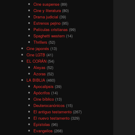
Cine suspense
(89)
Cine y literatura
(80)
Drama judicial
(39)
Estrenos pejino
(95)
Películas cristianas
(99)
Spaghetti western
(14)
Thrillers
(52)
Cine japonés
(13)
Cine LGTB
(41)
EL CORÁN
(54)
Aleyas
(52)
Azoras
(52)
LA BIBLIA
(460)
Apocalipsis
(39)
Apócrifos
(14)
Cine bíblico
(13)
Deuterocanónicos
(15)
El antiguo testamento
(267)
El nuevo testamento
(329)
Epístolas
(96)
Evangelios
(268)