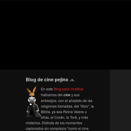
Blog de cine pejino .+.
En este
Blog para cinéfilos
hablamos del
cine
y sus
entresijos, con el añadido de las
religiones llamadas, del "libro", la
Biblia, ya sea Reina Valera u
otras, el Corán, la Torá, y más
misterios. Disfruta de los momentos
capturados sin complejos "como el cine