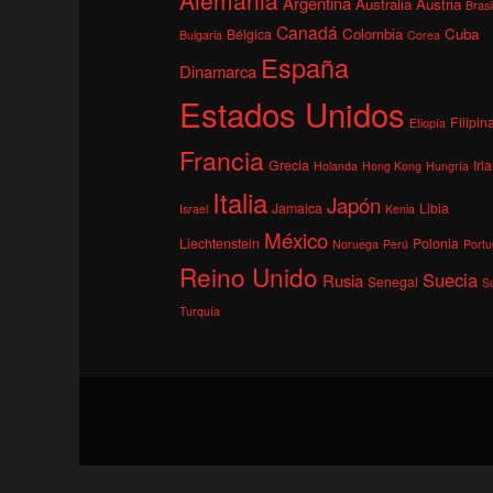
Argentina
Australia
Austria
Brasi
Canadá
Colombia
Cuba
Bélgica
Bulgaria
Corea
España
Dinamarca
Estados Unidos
Filipin
Etiopía
Francia
Grecia
Irl
Holanda
Hong Kong
Hungría
Italia
Japón
Jamaica
Libia
Israel
Kenia
México
Liechtenstein
Polonia
Noruega
Perú
Portu
Reino Unido
Suecia
Rusia
Senegal
S
Turquía