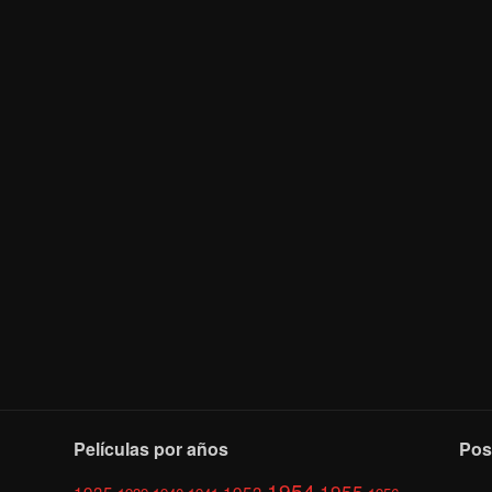
Películas por años
Pos
1954
1955
1935
1953