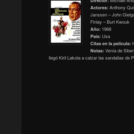
Director:
Michael And
Actores:
Anthony Quin
Janssen – John Gielg
Finlay – Burt Kwouk
Año:
1968
País:
Usa
Citas en la película:
H
Notas:
Venía de Siber
llegó Kiril Lakota a calzar las sandalias de