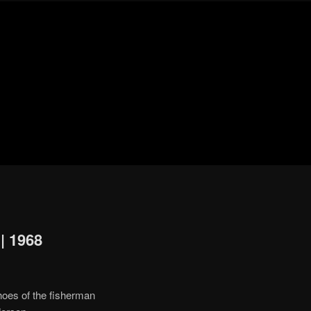
Blog
de
cine
pejino
pejino
| 1968
hoes of the fisherman