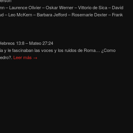
erson
n – Laurence Olivier – Oskar Werner – Vittorio de Sica – David
ud – Leo McKern – Barbara Jefford – Rosemarie Dexter – Frank
ebreos 13:8 – Mateo 27:24
ia y le fascinaban las voces y los ruidos de Roma… ¿Como
 Pedro?.
Leer más →