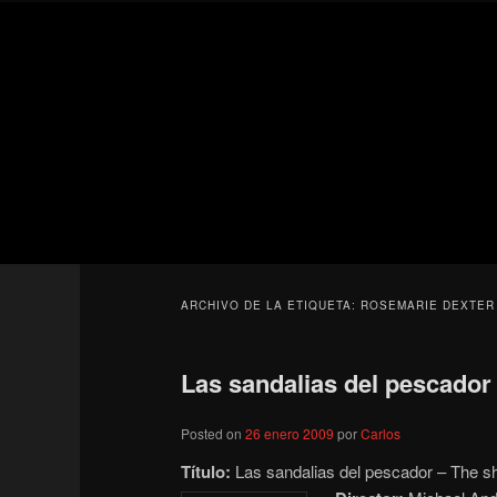
Ir
Ir
Secondary
al
al
menu
contenido
contenido
Para todos los públicos
principal
secundario
Blog de cine 
ARCHIVO DE LA ETIQUETA:
ROSEMARIE DEXTER
Las sandalias del pescador 
Posted on
26 enero 2009
por
Carlos
Título:
Las sandalias del pescador – The s