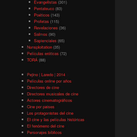
Evangelistas
(301)
Pentateuco
(83)
Poéticos
(143)
Profetas
(115)
Revelaciones
(36)
Salmos
(90)
Sapienciales
(65)
Nunsploitation
(35)
Películas eróticas
(72)
TORÁ
(88)
Pejino | Laredo | 2014
Películas online por años
Directores de cine
Directores musicales de cine
Actores cinematográficos
Cine por paises
Los protagonistas del cine
El cine y las películas históricas
El fenómeno del cine
Personajes bíblicos