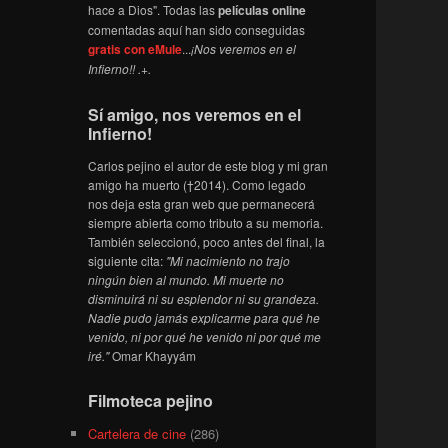
hace a Dios". Todas las
películas online
comentadas aquí han sido conseguidas
gratis con eMule
...
¡Nos veremos en el
Infierno!! .+.
Sí amigo, nos veremos en el
Infierno!
Carlos pejino el autor de este blog y mi gran
amigo ha muerto (†2014). Como legado
nos deja esta gran web que permanecerá
siempre abierta como tributo a su memoria.
También seleccionó, poco antes del final, la
siguiente cita:
"Mi nacimiento no trajo
ningún bien al mundo. Mi muerte no
disminuirá ni su esplendor ni su grandeza.
Nadie pudo jamás explicarme para qué he
venido, ni por qué he venido ni por qué me
iré."
Omar Khayyám
Filmoteca pejino
Cartelera de cine
(286)