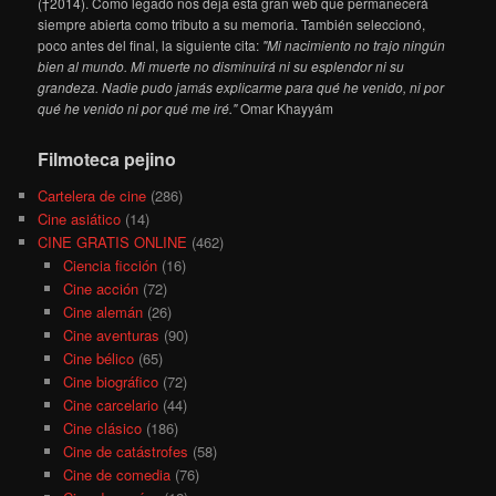
(†2014). Como legado nos deja esta gran web que permanecerá
siempre abierta como tributo a su memoria. También seleccionó,
poco antes del final, la siguiente cita:
"Mi nacimiento no trajo ningún
bien al mundo. Mi muerte no disminuirá ni su esplendor ni su
grandeza. Nadie pudo jamás explicarme para qué he venido, ni por
qué he venido ni por qué me iré."
Omar Khayyám
Filmoteca pejino
Cartelera de cine
(286)
Cine asiático
(14)
CINE GRATIS ONLINE
(462)
Ciencia ficción
(16)
Cine acción
(72)
Cine alemán
(26)
Cine aventuras
(90)
Cine bélico
(65)
Cine biográfico
(72)
Cine carcelario
(44)
Cine clásico
(186)
Cine de catástrofes
(58)
Cine de comedia
(76)