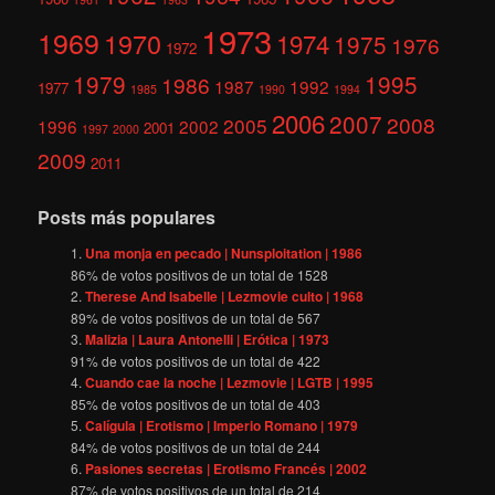
1973
1969
1970
1974
1975
1976
1972
1979
1995
1986
1987
1992
1977
1985
1990
1994
2006
2007
2008
2005
1996
2002
2001
1997
2000
2009
2011
Posts más populares
Una monja en pecado | Nunsploitation | 1986
86
% de votos positivos de un total de
1528
Therese And Isabelle | Lezmovie culto | 1968
89
% de votos positivos de un total de
567
Malizia | Laura Antonelli | Erótica | 1973
91
% de votos positivos de un total de
422
Cuando cae la noche | Lezmovie | LGTB | 1995
85
% de votos positivos de un total de
403
Calígula | Erotismo | Imperio Romano | 1979
84
% de votos positivos de un total de
244
Pasiones secretas | Erotismo Francés | 2002
87
% de votos positivos de un total de
214