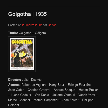
Golgotha | 1935
Posted on
28 marzo 2012
por
Carlos
Título:
Golgotha – Gólgota
Director:
Julien Duvivier
Actores:
Robert Le Vignan – Harry Baur – Edwige Feuillére –
Jean Gabin – Charles Granval – Andree Bacque – Hubert Prelier
– Lucas Gridoux – Van Daele – Juliette Verneuil – Vanah Yami –
Marcel Chabrier – Marcel Carpentier – Jean Forest – Philippe
Hersent