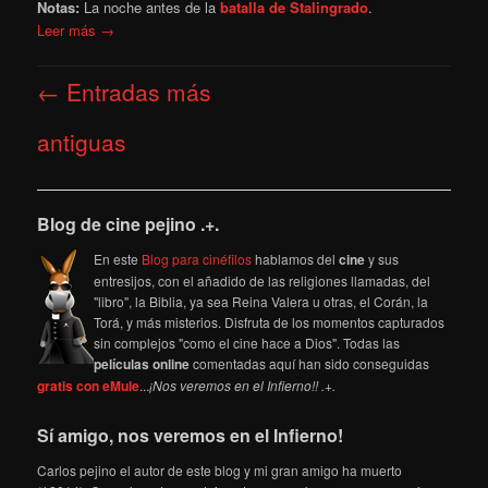
Notas:
La noche antes de la
batalla de Stalingrado
.
Leer más →
Navegación
←
Entradas más
de
entradas
antiguas
Blog de cine pejino .+.
En este
Blog para cinéfilos
hablamos del
cine
y sus
entresijos, con el añadido de las religiones llamadas, del
"libro", la Biblia, ya sea Reina Valera u otras, el Corán, la
Torá, y más misterios. Disfruta de los momentos capturados
sin complejos "como el cine hace a Dios". Todas las
películas online
comentadas aquí han sido conseguidas
gratis con eMule
...
¡Nos veremos en el Infierno!! .+.
Sí amigo, nos veremos en el Infierno!
Carlos pejino el autor de este blog y mi gran amigo ha muerto