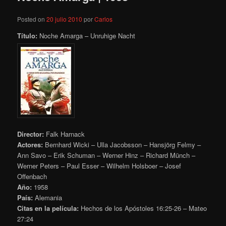
Posted on
20 julio 2010
por
Carlos
Título:
Noche Amarga – Unruhige Nacht
Director:
Falk Harnack
Actores:
Bernhard Wicki – Ulla Jacobsson – Hansjörg Felmy –
Ann Savo – Erik Schuman – Werner Hinz – Richard Münch –
Werner Peters – Paul Esser – Wilhelm Holsboer – Josef
Offenbach
Año:
1958
País:
Alemania
Citas en la película:
Hechos de los Apóstoles 16:25-26 – Mateo
27:24