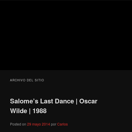
Ir
Ir
Secondary
Blog
al
al
menu
de
contenido
contenido
cine
Para todos los públicos
principal
secundario
pejino
Blog de cine pejino
ARCHIVO DEL SITIO
Salome’s Last Dance | Oscar
Wilde | 1988
Posted on
29 mayo 2014
por
Carlos