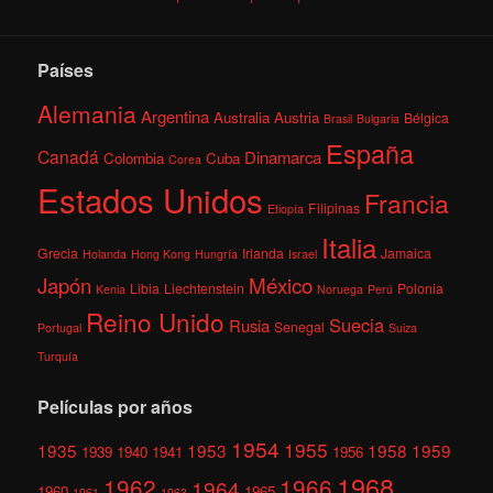
Países
Alemania
Argentina
Australia
Austria
Bélgica
Brasil
Bulgaria
España
Canadá
Dinamarca
Colombia
Cuba
Corea
Estados Unidos
Francia
Filipinas
Etiopía
Italia
Grecia
Irlanda
Jamaica
Holanda
Hong Kong
Hungría
Israel
México
Japón
Libia
Liechtenstein
Polonia
Kenia
Noruega
Perú
Reino Unido
Suecia
Rusia
Senegal
Portugal
Suiza
Turquía
Películas por años
1954
1955
1935
1953
1958
1959
1939
1940
1941
1956
1968
1962
1966
1964
1960
1965
1961
1963