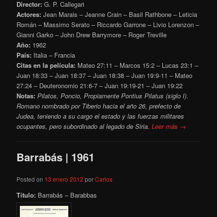
Director:
G. P. Callegari
Actores:
Jean Marais – Jeanne Crain – Basil Rathbone – Leticia
Román – Massimo Serato – Riccardo Garrone – Livio Lorenzon –
Gianni Garko – John Drew Barrymore – Roger Treville
Año:
1962
País:
Italia – Francia
Citas en la película:
Mateo 27:11 – Marcos 15:2 – Lucas 23:1 –
Juan 18:33 – Juan 18:37 – Juan 18:38 – Juan 19:9-11 – Mateo
27:24 – Deuteronomio 21:6-7 – Juan 19:19-21 – Juan 19:22
Notas:
Pilatos, Poncio, Propiamente Pontius Pilatus (siglo I).
Romano nombrado por Tiberio hacia el año 26, prefecto de
Judea, teniendo a su cargo el estado y las fuerzas militares
ocupantes, pero subordinado al legado de Siria.
Leer más →
Barrabás | 1961
Posted on
13 enero 2012
por
Carlos
Título:
Barrabás – Barabbas