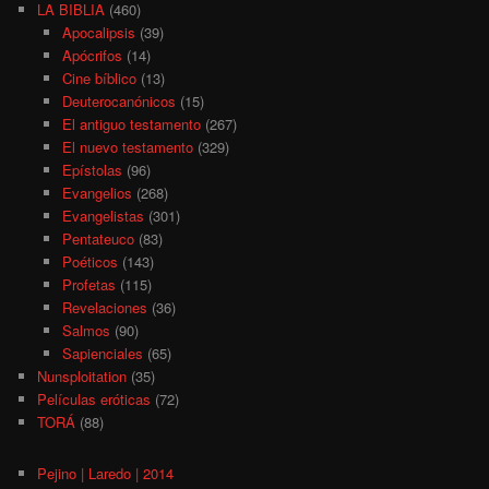
LA BIBLIA
(460)
Apocalipsis
(39)
Apócrifos
(14)
Cine bíblico
(13)
Deuterocanónicos
(15)
El antiguo testamento
(267)
El nuevo testamento
(329)
Epístolas
(96)
Evangelios
(268)
Evangelistas
(301)
Pentateuco
(83)
Poéticos
(143)
Profetas
(115)
Revelaciones
(36)
Salmos
(90)
Sapienciales
(65)
Nunsploitation
(35)
Películas eróticas
(72)
TORÁ
(88)
Pejino | Laredo | 2014