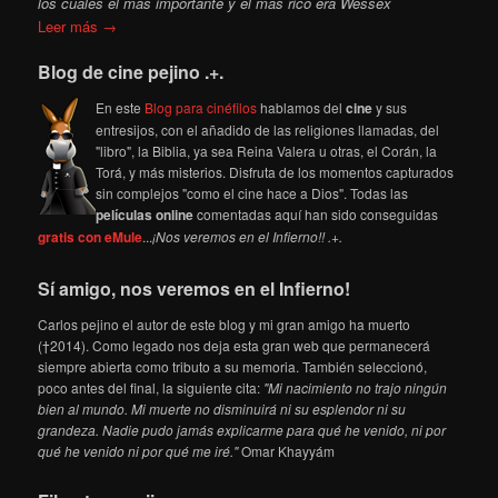
los cuales el más importante y el más rico era Wessex
Leer más →
Blog de cine pejino .+.
En este
Blog para cinéfilos
hablamos del
cine
y sus
entresijos, con el añadido de las religiones llamadas, del
"libro", la Biblia, ya sea Reina Valera u otras, el Corán, la
Torá, y más misterios. Disfruta de los momentos capturados
sin complejos "como el cine hace a Dios". Todas las
películas online
comentadas aquí han sido conseguidas
gratis con eMule
...
¡Nos veremos en el Infierno!! .+.
Sí amigo, nos veremos en el Infierno!
Carlos pejino el autor de este blog y mi gran amigo ha muerto
(†2014). Como legado nos deja esta gran web que permanecerá
siempre abierta como tributo a su memoria. También seleccionó,
poco antes del final, la siguiente cita:
"Mi nacimiento no trajo ningún
bien al mundo. Mi muerte no disminuirá ni su esplendor ni su
grandeza. Nadie pudo jamás explicarme para qué he venido, ni por
qué he venido ni por qué me iré."
Omar Khayyám