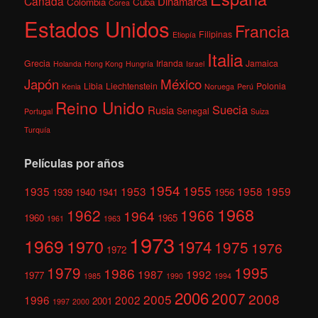
Canadá
Dinamarca
Colombia
Cuba
Corea
Estados Unidos
Francia
Filipinas
Etiopía
Italia
Grecia
Irlanda
Jamaica
Holanda
Hong Kong
Hungría
Israel
México
Japón
Libia
Liechtenstein
Polonia
Kenia
Noruega
Perú
Reino Unido
Suecia
Rusia
Senegal
Portugal
Suiza
Turquía
Películas por años
1954
1955
1935
1953
1958
1959
1939
1940
1941
1956
1968
1962
1966
1964
1960
1965
1961
1963
1973
1969
1970
1974
1975
1976
1972
1979
1995
1986
1987
1992
1977
1985
1990
1994
2006
2007
2008
2005
1996
2002
2001
1997
2000