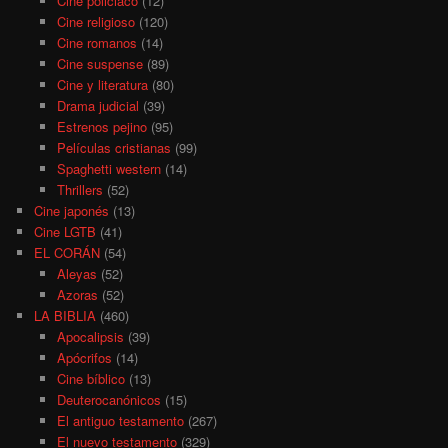
Cine policiaco
(12)
Cine religioso
(120)
Cine romanos
(14)
Cine suspense
(89)
Cine y literatura
(80)
Drama judicial
(39)
Estrenos pejino
(95)
Películas cristianas
(99)
Spaghetti western
(14)
Thrillers
(52)
Cine japonés
(13)
Cine LGTB
(41)
EL CORÁN
(54)
Aleyas
(52)
Azoras
(52)
LA BIBLIA
(460)
Apocalipsis
(39)
Apócrifos
(14)
Cine bíblico
(13)
Deuterocanónicos
(15)
El antiguo testamento
(267)
El nuevo testamento
(329)