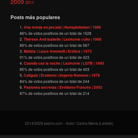
2009
2011
Posts más populares
Una monja en pecado | Nunsploitation | 1986
86
% de votos positivos de un total de
1528
Therese And Isabelle | Lezmovie culto | 1968
89
% de votos positivos de un total de
567
Malizia | Laura Antonelli | Erótica | 1973
91
% de votos positivos de un total de
423
Cuando cae la noche | Lezmovie | LGTB | 1995
85
% de votos positivos de un total de
403
Calígula | Erotismo | Imperio Romano | 1979
84
% de votos positivos de un total de
244
Pasiones secretas | Erotismo Francés | 2002
87
% de votos positivos de un total de
214
2014/2026 pejino.com - Autor: Carlos Mena (Laredo)