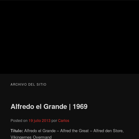
Ir
Ir
Secondary
Blog
al
al
menu
de
contenido
contenido
cine
Para todos los públicos
principal
secundario
pejino
Blog de cine pejino
ARCHIVO DEL SITIO
Alfredo el Grande | 1969
Posted on
19 julio 2013
por
Carlos
Título:
Alfredo el Grande – Alfred the Great – Alfred den Store,
Vikingernes Overmand