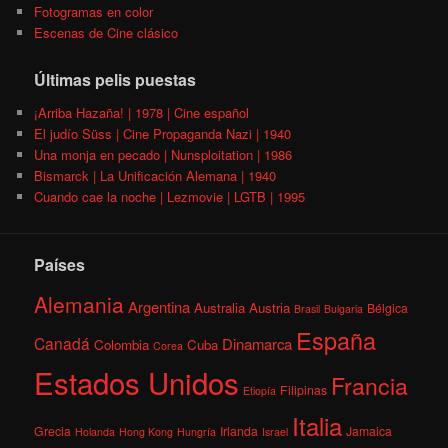
Fotogramas en color
Escenas de Cine clásico
Últimas pelis puestas
¡Arriba Hazaña! | 1978 | Cine español
El judío Süss | Cine Propaganda Nazi | 1940
Una monja en pecado | Nunsploitation | 1986
Bismarck | La Unificación Alemana | 1940
Cuando cae la noche | Lezmovie | LGTB | 1995
Países
Alemania
Argentina
Australia
Austria
Bélgica
Brasil
Bulgaria
España
Canadá
Dinamarca
Colombia
Cuba
Corea
Estados Unidos
Francia
Filipinas
Etiopía
Italia
Grecia
Irlanda
Jamaica
Holanda
Hong Kong
Hungría
Israel