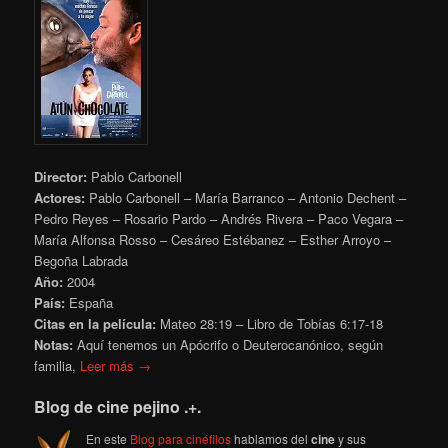
Director:
Pablo Carbonell
Actores:
Pablo Carbonell – María Barranco – Antonio Dechent –
Pedro Reyes – Rosario Pardo – Andrés Rivera – Paco Vegara –
María Alfonsa Rosso – Cesáreo Estébanez – Esther Arroyo –
Begoña Labrada
Año:
2004
País:
España
Citas en la película:
Mateo 28:19 – Libro de Tobías
6:17-18
Notas:
Aquí tenemos un Apócrifo o Deuterocanónico, según
familia,
Leer más →
Blog de cine pejino .+.
En este
Blog para cinéfilos
hablamos del
cine
y sus