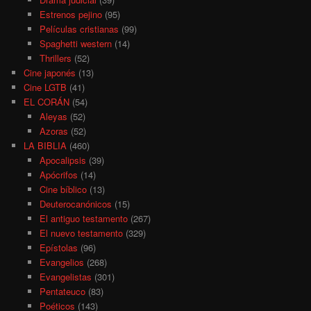
Estrenos pejino
(95)
Películas cristianas
(99)
Spaghetti western
(14)
Thrillers
(52)
Cine japonés
(13)
Cine LGTB
(41)
EL CORÁN
(54)
Aleyas
(52)
Azoras
(52)
LA BIBLIA
(460)
Apocalipsis
(39)
Apócrifos
(14)
Cine bíblico
(13)
Deuterocanónicos
(15)
El antiguo testamento
(267)
El nuevo testamento
(329)
Epístolas
(96)
Evangelios
(268)
Evangelistas
(301)
Pentateuco
(83)
Poéticos
(143)