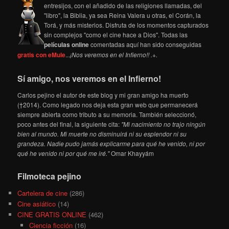
entresijos, con el añadido de las religiones llamadas, del
"libro", la Biblia, ya sea Reina Valera u otras, el Corán, la
Torá, y más misterios. Disfruta de los momentos capturados
sin complejos "como el cine hace a Dios". Todas las
películas online
comentadas aquí han sido conseguidas
gratis con eMule
...
¡Nos veremos en el Infierno!! .+.
Sí amigo, nos veremos en el Infierno!
Carlos pejino el autor de este blog y mi gran amigo ha muerto
(†2014). Como legado nos deja esta gran web que permanecerá
siempre abierta como tributo a su memoria. También seleccionó,
poco antes del final, la siguiente cita:
"Mi nacimiento no trajo ningún
bien al mundo. Mi muerte no disminuirá ni su esplendor ni su
grandeza. Nadie pudo jamás explicarme para qué he venido, ni por
qué he venido ni por qué me iré."
Omar Khayyám
Filmoteca pejino
Cartelera de cine
(286)
Cine asiático
(14)
CINE GRATIS ONLINE
(462)
Ciencia ficción
(16)