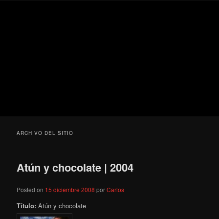
Ir
Ir
Secondary
Blog
al
al
menu
de
contenido
contenido
cine
Para todos los públicos
principal
secundario
pejino
Blog de cine pejino
ARCHIVO DEL SITIO
Atún y chocolate | 2004
Posted on
15 diciembre 2008
por
Carlos
Título:
Atún y chocolate