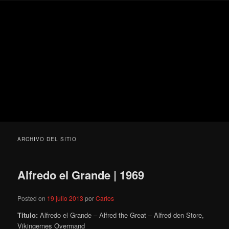
Ir
Ir
Secondary
Blog
al
al
menu
de
contenido
contenido
cine
Para todos los públicos
principal
secundario
pejino
Blog de cine pejino
ARCHIVO DEL SITIO
Alfredo el Grande | 1969
Posted on
19 julio 2013
por
Carlos
Título:
Alfredo el Grande – Alfred the Great – Alfred den Store,
Vikingernes Overmand