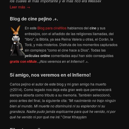
los cuales el más importante y el más rico era Wessex
Leer más →
Blog de cine pejino .+.
En este
Blog para cinéfilos
hablamos del
cine
y sus
entresijos, con el añadido de las religiones llamadas, del
"libro", la Biblia, ya sea Reina Valera u otras, el Corán, la
Torá, y más misterios. Disfruta de los momentos capturados
sin complejos "como el cine hace a Dios". Todas las
películas online
comentadas aquí han sido conseguidas
gratis con eMule
...
¡Nos veremos en el Infierno!! .+.
Sí amigo, nos veremos en el Infierno!
Carlos pejino el autor de este blog y mi gran amigo ha muerto
(†2014). Como legado nos deja esta gran web que permanecerá
siempre abierta como tributo a su memoria. También seleccionó,
poco antes del final, la siguiente cita:
"Mi nacimiento no trajo ningún
bien al mundo. Mi muerte no disminuirá ni su esplendor ni su
grandeza. Nadie pudo jamás explicarme para qué he venido, ni por
qué he venido ni por qué me iré."
Omar Khayyám