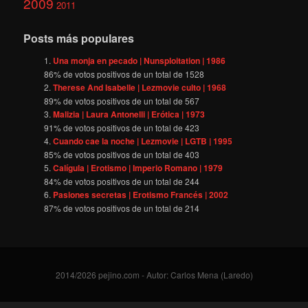
2009
2011
Posts más populares
Una monja en pecado | Nunsploitation | 1986
86
% de votos positivos de un total de
1528
Therese And Isabelle | Lezmovie culto | 1968
89
% de votos positivos de un total de
567
Malizia | Laura Antonelli | Erótica | 1973
91
% de votos positivos de un total de
423
Cuando cae la noche | Lezmovie | LGTB | 1995
85
% de votos positivos de un total de
403
Calígula | Erotismo | Imperio Romano | 1979
84
% de votos positivos de un total de
244
Pasiones secretas | Erotismo Francés | 2002
87
% de votos positivos de un total de
214
2014/2026 pejino.com - Autor: Carlos Mena (Laredo)