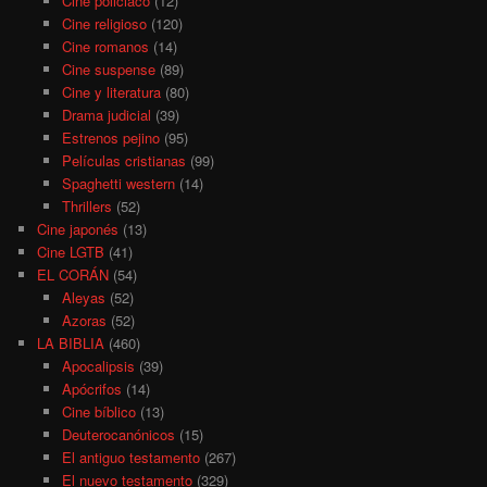
Cine policiaco
(12)
Cine religioso
(120)
Cine romanos
(14)
Cine suspense
(89)
Cine y literatura
(80)
Drama judicial
(39)
Estrenos pejino
(95)
Películas cristianas
(99)
Spaghetti western
(14)
Thrillers
(52)
Cine japonés
(13)
Cine LGTB
(41)
EL CORÁN
(54)
Aleyas
(52)
Azoras
(52)
LA BIBLIA
(460)
Apocalipsis
(39)
Apócrifos
(14)
Cine bíblico
(13)
Deuterocanónicos
(15)
El antiguo testamento
(267)
El nuevo testamento
(329)