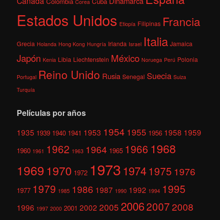
Canadá
Dinamarca
Colombia
Cuba
Corea
Estados Unidos
Francia
Filipinas
Etiopía
Italia
Grecia
Irlanda
Jamaica
Holanda
Hong Kong
Hungría
Israel
México
Japón
Libia
Liechtenstein
Polonia
Kenia
Noruega
Perú
Reino Unido
Suecia
Rusia
Senegal
Portugal
Suiza
Turquía
Películas por años
1954
1955
1935
1953
1958
1959
1939
1940
1941
1956
1968
1962
1966
1964
1960
1965
1961
1963
1973
1969
1970
1974
1975
1976
1972
1979
1995
1986
1987
1992
1977
1985
1990
1994
2006
2007
2008
2005
1996
2002
2001
1997
2000