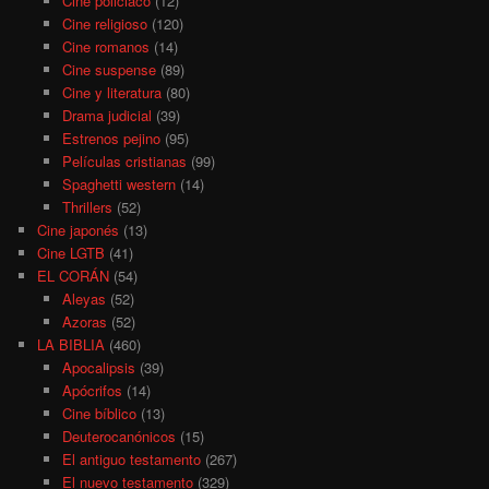
Cine policiaco
(12)
Cine religioso
(120)
Cine romanos
(14)
Cine suspense
(89)
Cine y literatura
(80)
Drama judicial
(39)
Estrenos pejino
(95)
Películas cristianas
(99)
Spaghetti western
(14)
Thrillers
(52)
Cine japonés
(13)
Cine LGTB
(41)
EL CORÁN
(54)
Aleyas
(52)
Azoras
(52)
LA BIBLIA
(460)
Apocalipsis
(39)
Apócrifos
(14)
Cine bíblico
(13)
Deuterocanónicos
(15)
El antiguo testamento
(267)
El nuevo testamento
(329)