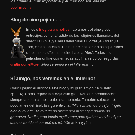
los cuales el más importante y el más rico era Wessex
Leer más →
Blog de cine pejino .+.
En este
Blog para cinéfilos
hablamos del
cine
y sus
entresijos, con el añadido de las religiones llamadas, del
"libro", la Biblia, ya sea Reina Valera u otras, el Corán, la
Torá, y más misterios. Disfruta de los momentos capturados
sin complejos "como el cine hace a Dios". Todas las
películas online
comentadas aquí han sido conseguidas
gratis con eMule
...
¡Nos veremos en el Infierno!! .+.
Sí amigo, nos veremos en el Infierno!
Carlos pejino el autor de este blog y mi gran amigo ha muerto
(†2014). Como legado nos deja esta gran web que permanecerá
siempre abierta como tributo a su memoria. También seleccionó,
poco antes del final, la siguiente cita:
"Mi nacimiento no trajo ningún
bien al mundo. Mi muerte no disminuirá ni su esplendor ni su
grandeza. Nadie pudo jamás explicarme para qué he venido, ni por
qué he venido ni por qué me iré."
Omar Khayyám