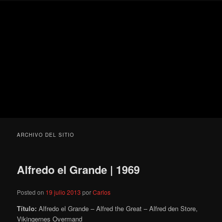
Ir
Ir
Secondary
Blog
al
al
menu
de
contenido
contenido
cine
Para todos los públicos
principal
secundario
pejino
Blog de cine pejino
ARCHIVO DEL SITIO
Alfredo el Grande | 1969
Posted on
19 julio 2013
por
Carlos
Título:
Alfredo el Grande – Alfred the Great – Alfred den Store,
Vikingernes Overmand