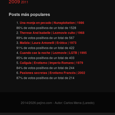
2009
2011
Posts más populares
Una monja en pecado | Nunsploitation | 1986
86
% de votos positivos de un total de
1528
Therese And Isabelle | Lezmovie culto | 1968
89
% de votos positivos de un total de
567
Malizia | Laura Antonelli | Erótica | 1973
91
% de votos positivos de un total de
422
Cuando cae la noche | Lezmovie | LGTB | 1995
85
% de votos positivos de un total de
403
Calígula | Erotismo | Imperio Romano | 1979
84
% de votos positivos de un total de
244
Pasiones secretas | Erotismo Francés | 2002
87
% de votos positivos de un total de
214
2014/2026 pejino.com - Autor: Carlos Mena (Laredo)