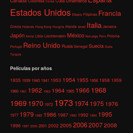
Canadá
Dinamarca
Colombia
Cuba
Corea
Estados Unidos
Francia
Filipinas
Etiopía
Italia
Grecia
Irlanda
Jamaica
Holanda
Hong Kong
Hungría
Israel
México
Japón
Libia
Liechtenstein
Polonia
Kenia
Noruega
Perú
Reino Unido
Suecia
Rusia
Senegal
Portugal
Suiza
Turquía
Películas por años
1954
1955
1935
1953
1958
1959
1939
1940
1941
1956
1968
1962
1966
1964
1960
1965
1961
1963
1973
1969
1970
1974
1975
1976
1972
1979
1995
1986
1987
1992
1977
1985
1990
1994
2006
2007
2008
2005
1996
2002
2001
1997
2000