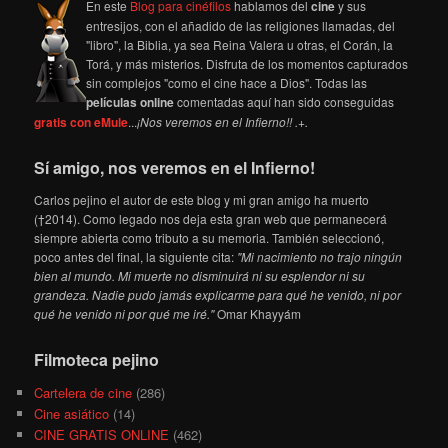
En este
Blog para cinéfilos
hablamos del
cine
y sus
entresijos, con el añadido de las religiones llamadas, del
"libro", la Biblia, ya sea Reina Valera u otras, el Corán, la
Torá, y más misterios. Disfruta de los momentos capturados
sin complejos "como el cine hace a Dios". Todas las
películas online
comentadas aquí han sido conseguidas
gratis con eMule
...
¡Nos veremos en el Infierno!! .+.
Sí amigo, nos veremos en el Infierno!
Carlos pejino el autor de este blog y mi gran amigo ha muerto
(†2014). Como legado nos deja esta gran web que permanecerá
siempre abierta como tributo a su memoria. También seleccionó,
poco antes del final, la siguiente cita:
"Mi nacimiento no trajo ningún
bien al mundo. Mi muerte no disminuirá ni su esplendor ni su
grandeza. Nadie pudo jamás explicarme para qué he venido, ni por
qué he venido ni por qué me iré."
Omar Khayyám
Filmoteca pejino
Cartelera de cine
(286)
Cine asiático
(14)
CINE GRATIS ONLINE
(462)