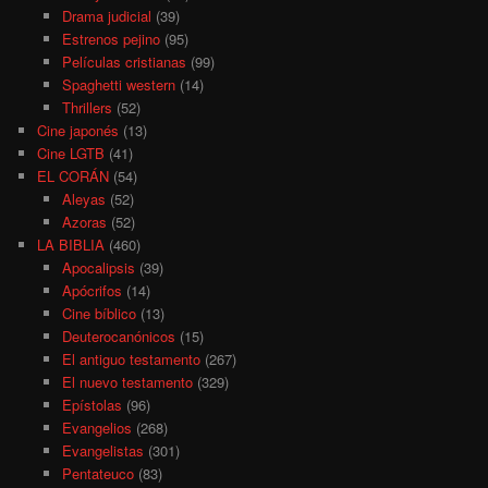
Drama judicial
(39)
Estrenos pejino
(95)
Películas cristianas
(99)
Spaghetti western
(14)
Thrillers
(52)
Cine japonés
(13)
Cine LGTB
(41)
EL CORÁN
(54)
Aleyas
(52)
Azoras
(52)
LA BIBLIA
(460)
Apocalipsis
(39)
Apócrifos
(14)
Cine bíblico
(13)
Deuterocanónicos
(15)
El antiguo testamento
(267)
El nuevo testamento
(329)
Epístolas
(96)
Evangelios
(268)
Evangelistas
(301)
Pentateuco
(83)