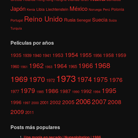
México
Japón
Libia
Liechtenstein
Polonia
Kenia
Noruega
Perú
Reino Unido
Suecia
Rusia
Senegal
Portugal
Suiza
Turquía
Películas por años
1954
1955
1935
1953
1958
1959
1939
1940
1941
1956
1968
1962
1966
1964
1960
1965
1961
1963
1973
1969
1970
1974
1975
1976
1972
1979
1995
1986
1987
1992
1977
1985
1990
1994
2006
2007
2008
2005
1996
2002
2001
1997
2000
2009
2011
Posts más populares
Una monja en pecado | Nunsploitation | 1986