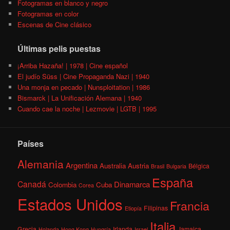
Fotogramas en blanco y negro
Fotogramas en color
Escenas de Cine clásico
Últimas pelis puestas
¡Arriba Hazaña! | 1978 | Cine español
El judío Süss | Cine Propaganda Nazi | 1940
Una monja en pecado | Nunsploitation | 1986
Bismarck | La Unificación Alemana | 1940
Cuando cae la noche | Lezmovie | LGTB | 1995
Países
Alemania
Argentina
Australia
Austria
Bélgica
Brasil
Bulgaria
España
Canadá
Dinamarca
Colombia
Cuba
Corea
Estados Unidos
Francia
Filipinas
Etiopía
Italia
Grecia
Irlanda
Jamaica
Holanda
Hong Kong
Hungría
Israel