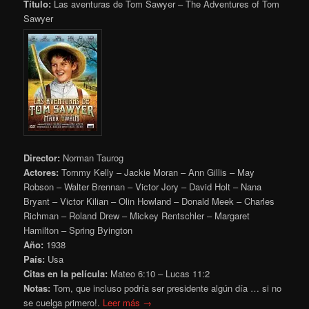
Título:
Las aventuras de Tom Sawyer – The Adventures of Tom
Sawyer
Director:
Norman Taurog
Actores:
Tommy Kelly – Jackie Moran – Ann Gillis – May
Robson – Walter Brennan – Victor Jory – David Holt – Nana
Bryant – Victor Kilian – Olin Howland – Donald Meek – Charles
Richman – Roland Drew – Mickey Rentschler – Margaret
Hamilton – Spring Byington
Año:
1938
País:
Usa
Citas en la película:
Mateo 6:10 – Lucas 11:2
Notas:
Tom, que incluso podría ser presidente algún día … si no
se cuelga primero!.
Leer más →