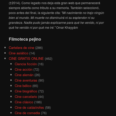
(†2014). Como legado nos deja esta gran web que permanecerá
siempre abierta como tributo a su memoria. También seleccionó,
poco antes del final, la siguiente cita:
"Mi nacimiento no trajo ningún
bien al mundo. Mi muerte no disminuirá ni su esplendor ni su
grandeza. Nadie pudo jamás explicarme para qué he venido, ni por
qué he venido ni por qué me iré."
Omar Khayyám
Filmoteca pejino
Cartelera de cine
(286)
Cine asiático
(14)
CINE GRATIS ONLINE
(462)
Ciencia ficción
(16)
Cine acción
(72)
Cine alemán
(26)
Cine aventuras
(90)
Cine bélico
(65)
Cine biográfico
(72)
Cine carcelario
(44)
Cine clásico
(186)
Cine de catástrofes
(58)
Cine de comedia
(76)