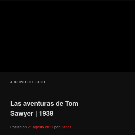
Ir
Ir
Secondary
Blog
al
al
menu
de
contenido
contenido
cine
Para todos los públicos
principal
secundario
pejino
Blog de cine pejino
ARCHIVO DEL SITIO
Las aventuras de Tom
Sawyer | 1938
Posted on
21 agosto 2011
por
Carlos