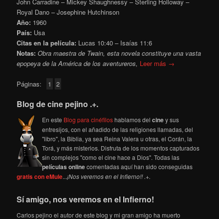
John Carradine – Mickey Shaughnessy – Sterling Holloway –
Royal Dano – Josephine Hutchinson
Año:
1960
País:
Usa
Citas en la película:
Lucas 10:40 – Isaías 11:6
Notas:
Obra maestra de Twain, esta novela constituye una vasta
epopeya de la América de los aventureros,
Leer más →
Páginas:
1
2
Blog de cine pejino .+.
En este
Blog para cinéfilos
hablamos del
cine
y sus
entresijos, con el añadido de las religiones llamadas, del
"libro", la Biblia, ya sea Reina Valera u otras, el Corán, la
Torá, y más misterios. Disfruta de los momentos capturados
sin complejos "como el cine hace a Dios". Todas las
películas online
comentadas aquí han sido conseguidas
gratis con eMule
...
¡Nos veremos en el Infierno!! .+.
Sí amigo, nos veremos en el Infierno!
Carlos pejino el autor de este blog y mi gran amigo ha muerto