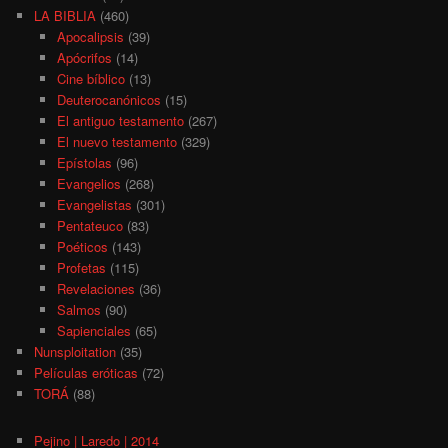
LA BIBLIA
(460)
Apocalipsis
(39)
Apócrifos
(14)
Cine bíblico
(13)
Deuterocanónicos
(15)
El antiguo testamento
(267)
El nuevo testamento
(329)
Epístolas
(96)
Evangelios
(268)
Evangelistas
(301)
Pentateuco
(83)
Poéticos
(143)
Profetas
(115)
Revelaciones
(36)
Salmos
(90)
Sapienciales
(65)
Nunsploitation
(35)
Películas eróticas
(72)
TORÁ
(88)
Pejino | Laredo | 2014