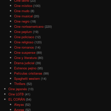
Cine latino
(23)
Cine místico
(100)
Cine mudo
(8)
Cine musical
(20)
Cine negro
(18)
Cine norteamericano
(220)
Cine peplum
(19)
Cine policiaco
(12)
Cine religioso
(120)
Cine romanos
(14)
Cine suspense
(89)
Cine y literatura
(80)
Drama judicial
(39)
Estrenos pejino
(95)
Películas cristianas
(99)
Spaghetti western
(14)
Thrillers
(52)
Cine japonés
(13)
Cine LGTB
(41)
EL CORÁN
(54)
Aleyas
(52)
Azoras
(52)