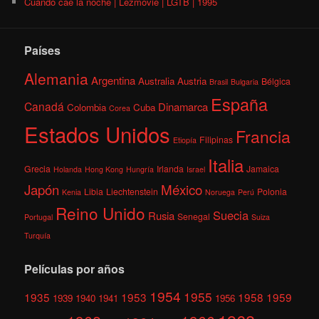
Cuando cae la noche | Lezmovie | LGTB | 1995
Países
Alemania
Argentina
Australia
Austria
Bélgica
Brasil
Bulgaria
España
Canadá
Dinamarca
Colombia
Cuba
Corea
Estados Unidos
Francia
Filipinas
Etiopía
Italia
Grecia
Irlanda
Jamaica
Holanda
Hong Kong
Hungría
Israel
México
Japón
Libia
Liechtenstein
Polonia
Kenia
Noruega
Perú
Reino Unido
Suecia
Rusia
Senegal
Portugal
Suiza
Turquía
Películas por años
1954
1955
1935
1953
1958
1959
1939
1940
1941
1956