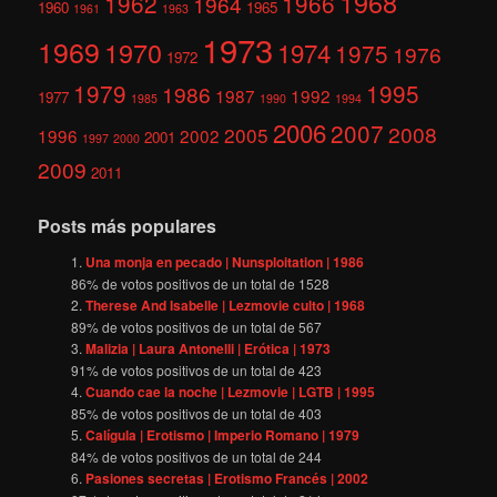
1968
1962
1966
1964
1960
1965
1961
1963
1973
1969
1970
1974
1975
1976
1972
1979
1995
1986
1987
1992
1977
1985
1990
1994
2006
2007
2008
2005
1996
2002
2001
1997
2000
2009
2011
Posts más populares
Una monja en pecado | Nunsploitation | 1986
86
% de votos positivos de un total de
1528
Therese And Isabelle | Lezmovie culto | 1968
89
% de votos positivos de un total de
567
Malizia | Laura Antonelli | Erótica | 1973
91
% de votos positivos de un total de
423
Cuando cae la noche | Lezmovie | LGTB | 1995
85
% de votos positivos de un total de
403
Calígula | Erotismo | Imperio Romano | 1979
84
% de votos positivos de un total de
244
Pasiones secretas | Erotismo Francés | 2002