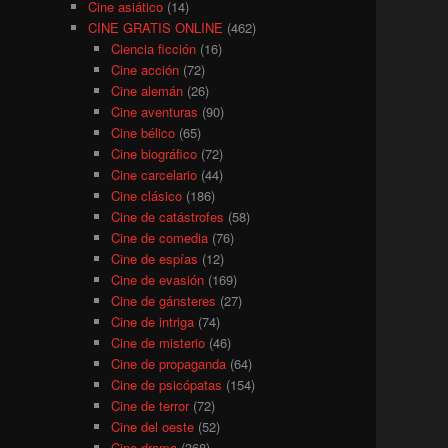
Cine asiático
(14)
CINE GRATIS ONLINE
(462)
Ciencia ficción
(16)
Cine acción
(72)
Cine alemán
(26)
Cine aventuras
(90)
Cine bélico
(65)
Cine biográfico
(72)
Cine carcelario
(44)
Cine clásico
(186)
Cine de catástrofes
(58)
Cine de comedia
(76)
Cine de espías
(12)
Cine de evasión
(169)
Cine de gánsteres
(27)
Cine de intriga
(74)
Cine de misterio
(46)
Cine de propaganda
(64)
Cine de psicópatas
(154)
Cine de terror
(72)
Cine del oeste
(52)
Cine drama
(368)