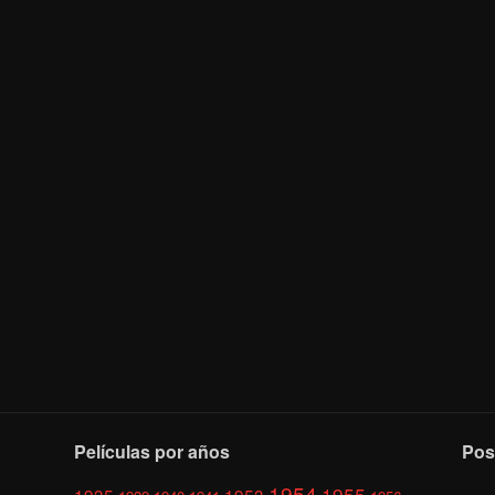
Películas por años
Pos
1954
1955
1935
1953