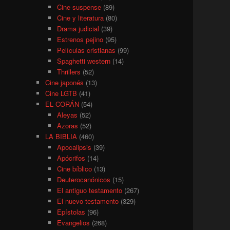
Cine suspense
(89)
Cine y literatura
(80)
Drama judicial
(39)
Estrenos pejino
(95)
Películas cristianas
(99)
Spaghetti western
(14)
Thrillers
(52)
Cine japonés
(13)
Cine LGTB
(41)
EL CORÁN
(54)
Aleyas
(52)
Azoras
(52)
LA BIBLIA
(460)
Apocalipsis
(39)
Apócrifos
(14)
Cine bíblico
(13)
Deuterocanónicos
(15)
El antiguo testamento
(267)
El nuevo testamento
(329)
Epístolas
(96)
Evangelios
(268)