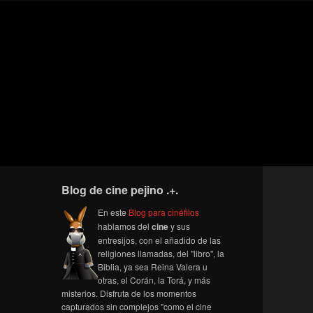
Blog de cine pejino .+.
En este
Blog para cinéfilos
hablamos del
cine
y sus
entresijos, con el añadido de las
religiones llamadas, del "libro", la
Biblia, ya sea Reina Valera u
otras, el Corán, la Torá, y más
misterios. Disfruta de los momentos
capturados sin complejos "como el cine