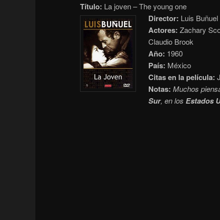
Título:
La joven – The young one
Director:
Luis Buñuel
Actores:
Zachary Scot
Claudio Brook
Año:
1960
País:
México
Citas en la película:
J
Notas:
Muchos piens
Sur
, en los
Estados 