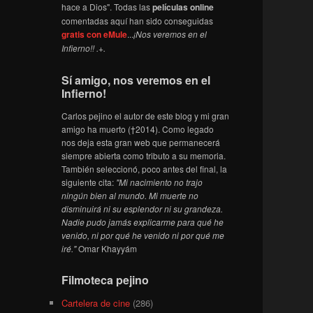
hace a Dios". Todas las
películas online
comentadas aquí han sido conseguidas
gratis con eMule
...
¡Nos veremos en el
Infierno!! .+.
Sí amigo, nos veremos en el
Infierno!
Carlos pejino el autor de este blog y mi gran
amigo ha muerto (†2014). Como legado
nos deja esta gran web que permanecerá
siempre abierta como tributo a su memoria.
También seleccionó, poco antes del final, la
siguiente cita:
"Mi nacimiento no trajo
ningún bien al mundo. Mi muerte no
disminuirá ni su esplendor ni su grandeza.
Nadie pudo jamás explicarme para qué he
venido, ni por qué he venido ni por qué me
iré."
Omar Khayyám
Filmoteca pejino
Cartelera de cine
(286)