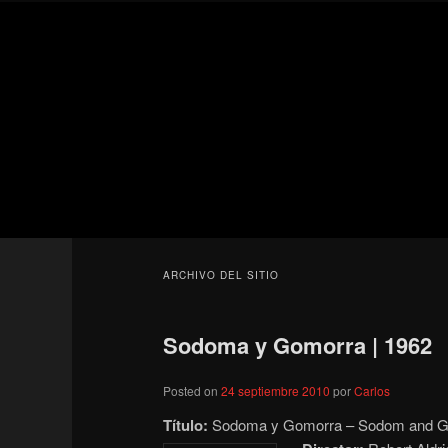
Ir
Ir
Secondary
al
al
menu
contenido
contenido
Para todos los públicos
principal
secundario
Blog de cine 
ARCHIVO DEL SITIO
Sodoma y Gomorra | 1962
Posted on
24 septiembre 2010
por
Carlos
Título:
Sodoma y Gomorra – Sodom and 