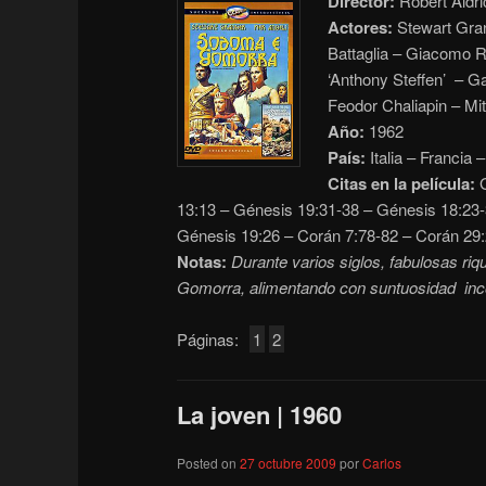
Director:
Robert Aldri
Actores:
Stewart Gran
Battaglia – Giacomo R
‘Anthony Steffen’ – Ga
Feodor Chaliapin – Mit
Año:
1962
País:
Italia – Francia 
Citas en la película:
G
13:13 – Génesis 19:31-38 – Génesis 18:23-
Génesis 19:26 – Corán 7:78-82 – Corán 29
Notas:
Durante varios siglos, fabulosas r
Gomorra, alimentando con suntuosidad inc
Páginas:
1
2
La joven | 1960
Posted on
27 octubre 2009
por
Carlos