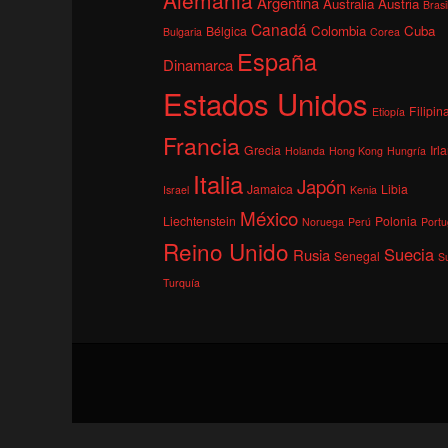
Argentina
Australia
Austria
Brasi
Canadá
Colombia
Cuba
Bélgica
Bulgaria
Corea
España
Dinamarca
Estados Unidos
Filipin
Etiopía
Francia
Grecia
Irl
Holanda
Hong Kong
Hungría
Italia
Japón
Jamaica
Libia
Israel
Kenia
México
Liechtenstein
Polonia
Noruega
Perú
Portu
Reino Unido
Suecia
Rusia
Senegal
S
Turquía