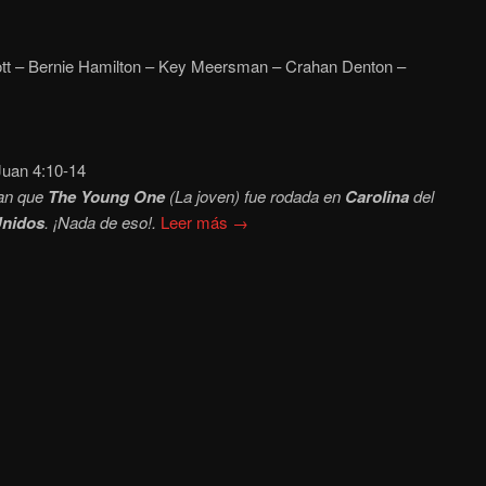
t – Bernie Hamilton – Key Meersman – Crahan Denton –
uan 4:10-14
an que
The Young One
(La joven) fue rodada en
Carolina
del
Unidos
. ¡Nada de eso!.
Leer más →