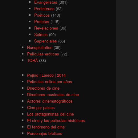
Evangelistas
(301)
Pentateuco
(83)
Poéticos
(143)
Profetas
(115)
Revelaciones
(36)
Salmos
(90)
Sapienciales
(65)
Nunsploitation
(35)
Películas eróticas
(72)
TORÁ
(88)
Pejino | Laredo | 2014
Películas online por años
Directores de cine
Directores musicales de cine
Actores cinematográficos
Cine por paises
Los protagonistas del cine
El cine y las películas históricas
El fenómeno del cine
Personajes bíblicos