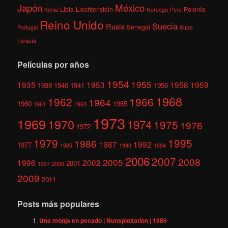
México
Japón
Libia
Liechtenstein
Polonia
Kenia
Noruega
Perú
Reino Unido
Suecia
Rusia
Senegal
Portugal
Suiza
Turquía
Películas por años
1954
1955
1935
1953
1958
1959
1939
1940
1941
1956
1968
1962
1966
1964
1960
1965
1961
1963
1973
1969
1970
1974
1975
1976
1972
1979
1995
1986
1987
1992
1977
1985
1990
1994
2006
2007
2008
2005
1996
2002
2001
1997
2000
2009
2011
Posts más populares
Una monja en pecado | Nunsploitation | 1986