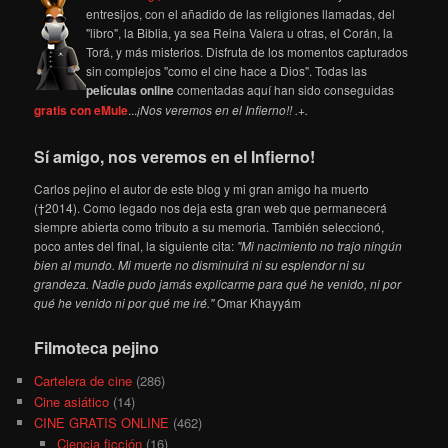
entresijos, con el añadido de las religiones llamadas, del
"libro", la Biblia, ya sea Reina Valera u otras, el Corán, la
Torá, y más misterios. Disfruta de los momentos capturados
sin complejos "como el cine hace a Dios". Todas las
películas online
comentadas aquí han sido conseguidas
gratis con eMule
...
¡Nos veremos en el Infierno!! .+.
Sí amigo, nos veremos en el Infierno!
Carlos pejino el autor de este blog y mi gran amigo ha muerto
(†2014). Como legado nos deja esta gran web que permanecerá
siempre abierta como tributo a su memoria. También seleccionó,
poco antes del final, la siguiente cita:
"Mi nacimiento no trajo ningún
bien al mundo. Mi muerte no disminuirá ni su esplendor ni su
grandeza. Nadie pudo jamás explicarme para qué he venido, ni por
qué he venido ni por qué me iré."
Omar Khayyám
Filmoteca pejino
Cartelera de cine
(286)
Cine asiático
(14)
CINE GRATIS ONLINE
(462)
Ciencia ficción
(16)