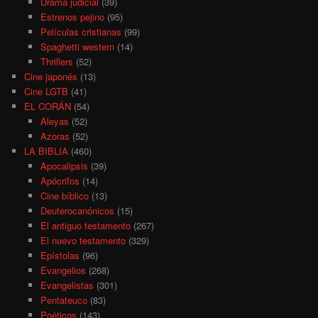
Drama judicial
(39)
Estrenos pejino
(95)
Películas cristianas
(99)
Spaghetti western
(14)
Thrillers
(52)
Cine japonés
(13)
Cine LGTB
(41)
EL CORÁN
(54)
Aleyas
(52)
Azoras
(52)
LA BIBLIA
(460)
Apocalipsis
(39)
Apócrifos
(14)
Cine bíblico
(13)
Deuterocanónicos
(15)
El antiguo testamento
(267)
El nuevo testamento
(329)
Epístolas
(96)
Evangelios
(268)
Evangelistas
(301)
Pentateuco
(83)
Poéticos
(143)