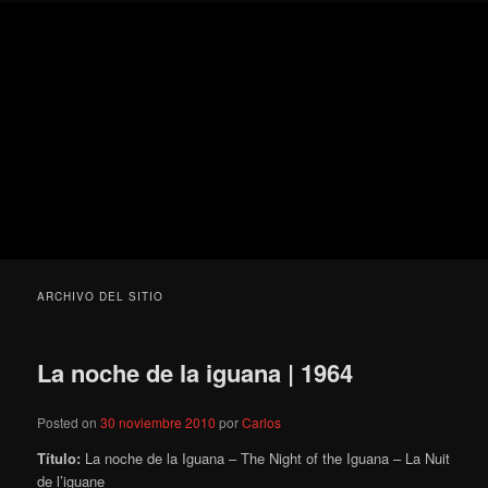
Ir
Ir
Secondary
Blog
al
al
menu
de
contenido
contenido
cine
Para todos los públicos
principal
secundario
pejino
Blog de cine pejino
ARCHIVO DEL SITIO
La noche de la iguana | 1964
Posted on
30 noviembre 2010
por
Carlos
Título:
La noche de la Iguana – The Night of the Iguana – La Nuit
de l’iguane