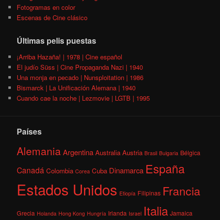
Fotogramas en color
Escenas de Cine clásico
Últimas pelis puestas
¡Arriba Hazaña! | 1978 | Cine español
El judío Süss | Cine Propaganda Nazi | 1940
Una monja en pecado | Nunsploitation | 1986
Bismarck | La Unificación Alemana | 1940
Cuando cae la noche | Lezmovie | LGTB | 1995
Países
Alemania
Argentina
Australia
Austria
Bélgica
Brasil
Bulgaria
España
Canadá
Dinamarca
Colombia
Cuba
Corea
Estados Unidos
Francia
Filipinas
Etiopía
Italia
Grecia
Irlanda
Jamaica
Holanda
Hong Kong
Hungría
Israel