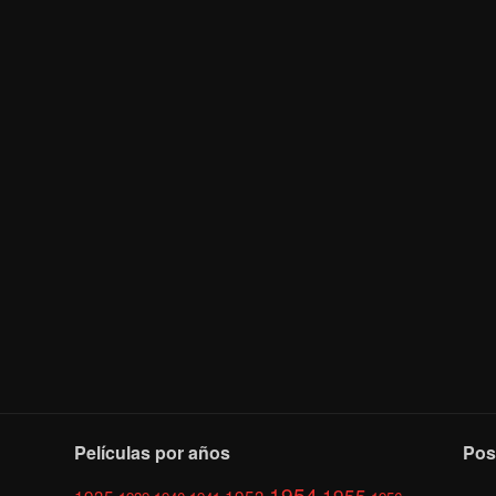
Películas por años
Pos
1954
1955
1935
1953