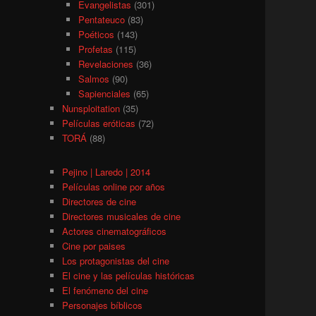
Evangelistas
(301)
Pentateuco
(83)
Poéticos
(143)
Profetas
(115)
Revelaciones
(36)
Salmos
(90)
Sapienciales
(65)
Nunsploitation
(35)
Películas eróticas
(72)
TORÁ
(88)
Pejino | Laredo | 2014
Películas online por años
Directores de cine
Directores musicales de cine
Actores cinematográficos
Cine por paises
Los protagonistas del cine
El cine y las películas históricas
El fenómeno del cine
Personajes bíblicos