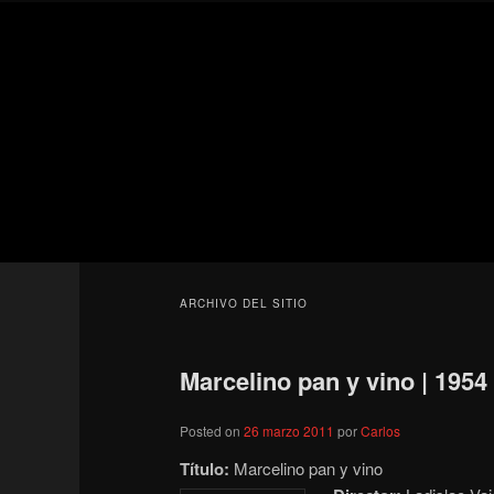
Ir
Ir
Secondary
al
al
menu
contenido
contenido
Para todos los públicos
principal
secundario
Blog de cine 
ARCHIVO DEL SITIO
Marcelino pan y vino | 1954
Posted on
26 marzo 2011
por
Carlos
Título:
Marcelino pan y vino