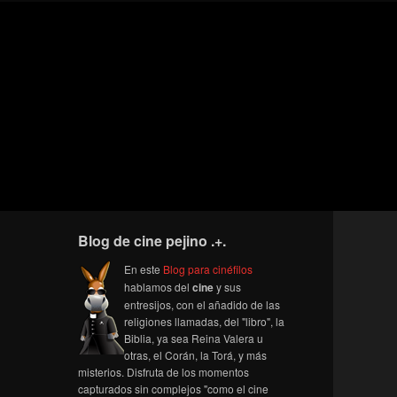
Blog de cine pejino .+.
En este
Blog para cinéfilos
hablamos del
cine
y sus
entresijos, con el añadido de las
religiones llamadas, del "libro", la
Biblia, ya sea Reina Valera u
otras, el Corán, la Torá, y más
misterios. Disfruta de los momentos
capturados sin complejos "como el cine