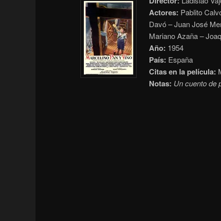
Director:
Ladislao Vaj
Actores:
Pablito Calv
Davó – Juan José Men
Mariano Azaña – Joa
Año:
1954
País:
España
Citas en la película:
M
Notas:
Un cuento de 