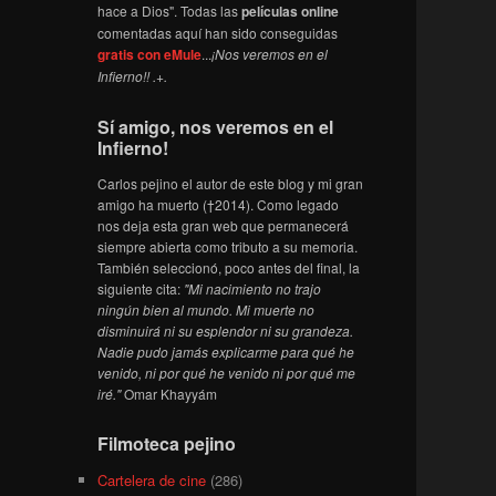
hace a Dios". Todas las
películas online
comentadas aquí han sido conseguidas
gratis con eMule
...
¡Nos veremos en el
Infierno!! .+.
Sí amigo, nos veremos en el
Infierno!
Carlos pejino el autor de este blog y mi gran
amigo ha muerto (†2014). Como legado
nos deja esta gran web que permanecerá
siempre abierta como tributo a su memoria.
También seleccionó, poco antes del final, la
siguiente cita:
"Mi nacimiento no trajo
ningún bien al mundo. Mi muerte no
disminuirá ni su esplendor ni su grandeza.
Nadie pudo jamás explicarme para qué he
venido, ni por qué he venido ni por qué me
iré."
Omar Khayyám
Filmoteca pejino
Cartelera de cine
(286)