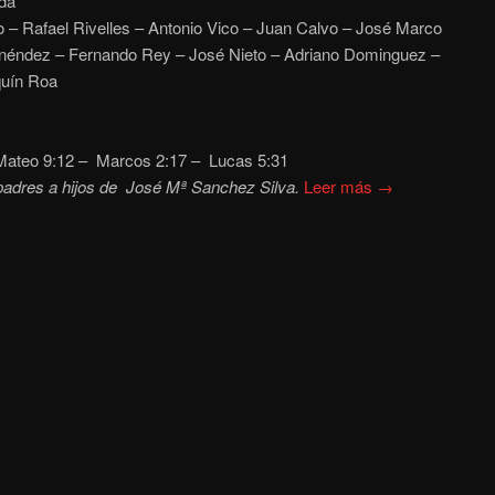
da
o – Rafael Rivelles – Antonio Vico – Juan Calvo – José Marco
éndez – Fernando Rey – José Nieto – Adriano Dominguez –
quín Roa
ateo 9:12
– Marcos 2:17 – Lucas 5:31
padres a hijos de José Mª Sanchez Silva.
Leer más →