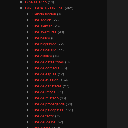
Cine asiático
(14)
CINE GRATIS ONLINE
(462)
Ciencia ficción
(16)
Cine acción
(72)
Cine alemán
(26)
Cine aventuras
(90)
Cine bélico
(65)
Cine biográfico
(72)
Cine carcelario
(44)
Cine clásico
(186)
Cine de catástrofes
(58)
Cine de comedia
(76)
Cine de espías
(12)
Cine de evasión
(169)
Cine de gánsteres
(27)
Cine de intriga
(74)
Cine de misterio
(46)
Cine de propaganda
(64)
Cine de psicópatas
(154)
Cine de terror
(72)
Cine del oeste
(52)
Cine drama
(368)