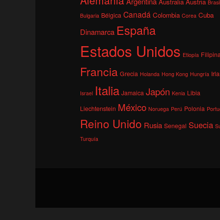
Argentina
Australia
Austria
Brasi
Canadá
Colombia
Cuba
Bélgica
Bulgaria
Corea
España
Dinamarca
Estados Unidos
Filipin
Etiopía
Francia
Grecia
Irl
Holanda
Hong Kong
Hungría
Italia
Japón
Jamaica
Libia
Israel
Kenia
México
Liechtenstein
Polonia
Noruega
Perú
Portu
Reino Unido
Suecia
Rusia
Senegal
S
Turquía