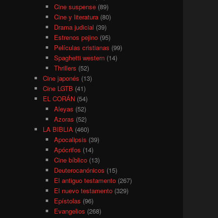
Cine suspense
(89)
Cine y literatura
(80)
Drama judicial
(39)
Estrenos pejino
(95)
Películas cristianas
(99)
Spaghetti western
(14)
Thrillers
(52)
Cine japonés
(13)
Cine LGTB
(41)
EL CORÁN
(54)
Aleyas
(52)
Azoras
(52)
LA BIBLIA
(460)
Apocalipsis
(39)
Apócrifos
(14)
Cine bíblico
(13)
Deuterocanónicos
(15)
El antiguo testamento
(267)
El nuevo testamento
(329)
Epístolas
(96)
Evangelios
(268)