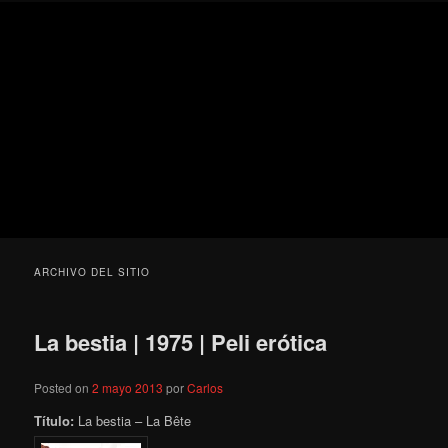
Ir
Ir
Secondary
Blog
al
al
menu
de
contenido
contenido
cine
Para todos los públicos
principal
secundario
pejino
Blog de cine pejino
ARCHIVO DEL SITIO
La bestia | 1975 | Peli erótica
Posted on
2 mayo 2013
por
Carlos
Título:
La bestia – La Bête