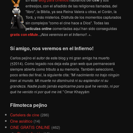
cine
entresijos, con el añadido de las religiones llamadas, del
"libro", la Biblia, ya sea Reina Valera u otras, el Corán, la
Torá, y más misterios. Disfruta de los momentos capturados
sin complejos "como el cine hace a Dios". Todas las
películas online
comentadas aquí han sido conseguidas
gratis con eMule
...
¡Nos veremos en el Infierno!! .+.
Sí amigo, nos veremos en el Infierno!
Carlos pejino el autor de este blog y mi gran amigo ha muerto
(†2014). Como legado nos deja esta gran web que permanecerá
siempre abierta como tributo a su memoria. También seleccionó,
poco antes del final, la siguiente cita:
"Mi nacimiento no trajo ningún
bien al mundo. Mi muerte no disminuirá ni su esplendor ni su
grandeza. Nadie pudo jamás explicarme para qué he venido, ni por
qué he venido ni por qué me iré."
Omar Khayyám
Filmoteca pejino
Cartelera de cine
(286)
Cine asiático
(14)
CINE GRATIS ONLINE
(462)