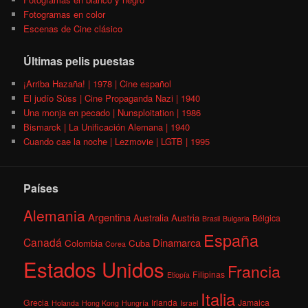
Fotogramas en color
Escenas de Cine clásico
Últimas pelis puestas
¡Arriba Hazaña! | 1978 | Cine español
El judío Süss | Cine Propaganda Nazi | 1940
Una monja en pecado | Nunsploitation | 1986
Bismarck | La Unificación Alemana | 1940
Cuando cae la noche | Lezmovie | LGTB | 1995
Países
Alemania
Argentina
Australia
Austria
Bélgica
Brasil
Bulgaria
España
Canadá
Dinamarca
Colombia
Cuba
Corea
Estados Unidos
Francia
Filipinas
Etiopía
Italia
Grecia
Irlanda
Jamaica
Holanda
Hong Kong
Hungría
Israel