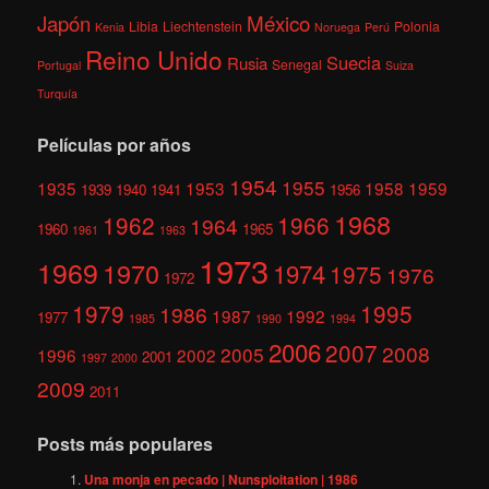
México
Japón
Libia
Liechtenstein
Polonia
Kenia
Noruega
Perú
Reino Unido
Suecia
Rusia
Senegal
Portugal
Suiza
Turquía
Películas por años
1954
1955
1935
1953
1958
1959
1939
1940
1941
1956
1968
1962
1966
1964
1960
1965
1961
1963
1973
1969
1970
1974
1975
1976
1972
1979
1995
1986
1987
1992
1977
1985
1990
1994
2006
2007
2008
2005
1996
2002
2001
1997
2000
2009
2011
Posts más populares
Una monja en pecado | Nunsploitation | 1986