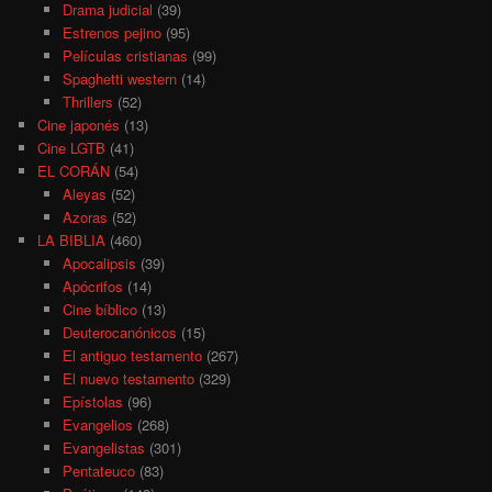
Drama judicial
(39)
Estrenos pejino
(95)
Películas cristianas
(99)
Spaghetti western
(14)
Thrillers
(52)
Cine japonés
(13)
Cine LGTB
(41)
EL CORÁN
(54)
Aleyas
(52)
Azoras
(52)
LA BIBLIA
(460)
Apocalipsis
(39)
Apócrifos
(14)
Cine bíblico
(13)
Deuterocanónicos
(15)
El antiguo testamento
(267)
El nuevo testamento
(329)
Epístolas
(96)
Evangelios
(268)
Evangelistas
(301)
Pentateuco
(83)