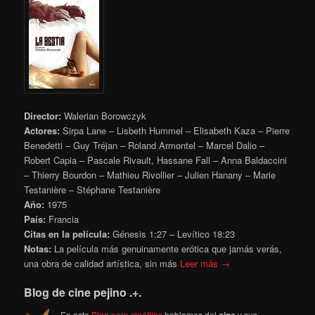
Director:
Walerian Borowczyk
Actores:
Sirpa Lane – Lisbeth Hummel – Elisabeth Kaza – Pierre
Benedetti – Guy Tréjan – Roland Armontel – Marcel Dalio –
Robert Capia – Pascale Rivault, Hassane Fall – Anna Baldaccini
– Thierry Bourdon – Mathieu Rivollier – Julien Hanany – Marie
Testanière – Stéphane Testanière
Año:
1975
País:
Francia
Citas en la película:
Génesis 1:27 – Levítico 18:23
Notas:
La película más genuinamente erótica que jamás verás,
una obra de calidad artística, sin más
Leer más →
Blog de cine pejino .+.
En este
Blog para cinéfilos
hablamos del
y sus