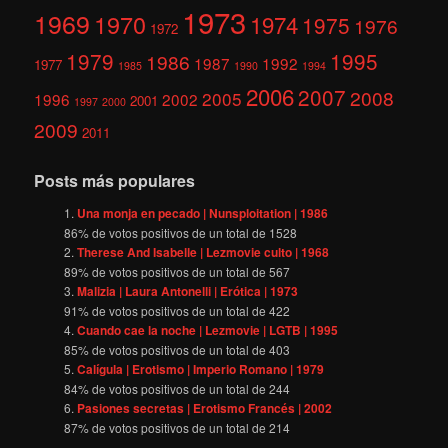
1973
1969
1970
1974
1975
1976
1972
1979
1995
1986
1987
1992
1977
1985
1990
1994
2006
2007
2008
2005
1996
2002
2001
1997
2000
2009
2011
Posts más populares
Una monja en pecado | Nunsploitation | 1986
86
% de votos positivos de un total de
1528
Therese And Isabelle | Lezmovie culto | 1968
89
% de votos positivos de un total de
567
Malizia | Laura Antonelli | Erótica | 1973
91
% de votos positivos de un total de
422
Cuando cae la noche | Lezmovie | LGTB | 1995
85
% de votos positivos de un total de
403
Calígula | Erotismo | Imperio Romano | 1979
84
% de votos positivos de un total de
244
Pasiones secretas | Erotismo Francés | 2002
87
% de votos positivos de un total de
214