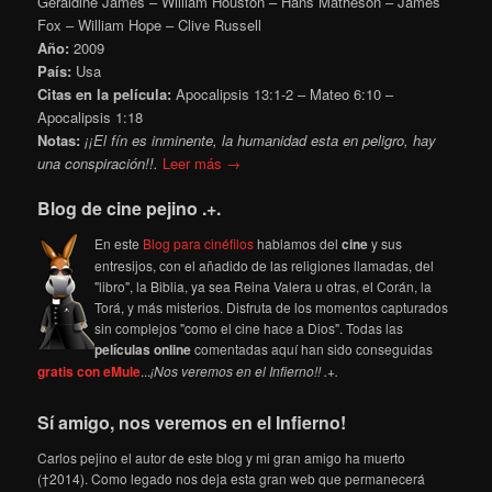
Geraldine James – William Houston – Hans Matheson – James
Fox – William Hope – Clive Russell
Año:
2009
País:
Usa
Citas en la película:
Apocalipsis 13:1-2 – Mateo 6:10 –
Apocalipsis 1:18
Notas:
¡¡El fín es inminente, la humanidad esta en peligro, hay
una conspiración!!.
Leer más →
Blog de cine pejino .+.
En este
Blog para cinéfilos
hablamos del
cine
y sus
entresijos, con el añadido de las religiones llamadas, del
"libro", la Biblia, ya sea Reina Valera u otras, el Corán, la
Torá, y más misterios. Disfruta de los momentos capturados
sin complejos "como el cine hace a Dios". Todas las
películas online
comentadas aquí han sido conseguidas
gratis con eMule
...
¡Nos veremos en el Infierno!! .+.
Sí amigo, nos veremos en el Infierno!
Carlos pejino el autor de este blog y mi gran amigo ha muerto
(†2014). Como legado nos deja esta gran web que permanecerá