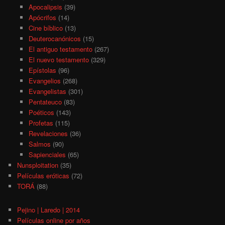
Apocalipsis
(39)
Apócrifos
(14)
Cine bíblico
(13)
Deuterocanónicos
(15)
El antiguo testamento
(267)
El nuevo testamento
(329)
Epístolas
(96)
Evangelios
(268)
Evangelistas
(301)
Pentateuco
(83)
Poéticos
(143)
Profetas
(115)
Revelaciones
(36)
Salmos
(90)
Sapienciales
(65)
Nunsploitation
(35)
Películas eróticas
(72)
TORÁ
(88)
Pejino | Laredo | 2014
Películas online por años