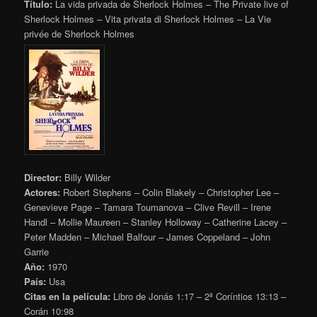
Título:
La vida privada de Sherlock Holmes – The Private live of
Sherlock Holmes – Vita privata di Sherlock Holmes – La Vie
privée de Sherlock Holmes
Director:
Billy Wilder
Actores:
Robert Stephens – Colin Blakely – Christopher Lee –
Genevieve Page – Tamara Toumanova – Clive Revill – Irene
Handl – Mollie Maureen – Stanley Holloway – Catherine Lacey –
Peter Madden – Michael Balfour – James Coppeland – John
Garrie
Año:
1970
País:
Usa
Citas en la película:
Libro de Jonás 1:17 – 2ª Coríntios 13:13 –
Corán
10:98