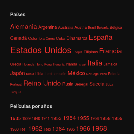
Países
Alemania
Argentina
Australia
Austria
Bélgica
Brasil
Bulgaria
España
Canadá
Dinamarca
Colombia
Cuba
Corea
Estados Unidos
Francia
Filipinas
Etiopía
Italia
Grecia
Irlanda
Jamaica
Holanda
Hong Kong
Hungría
Israel
México
Japón
Libia
Liechtenstein
Polonia
Kenia
Noruega
Perú
Reino Unido
Suecia
Rusia
Senegal
Portugal
Suiza
Turquía
Películas por años
1954
1955
1935
1953
1958
1959
1939
1940
1941
1956
1968
1962
1966
1964
1960
1965
1961
1963