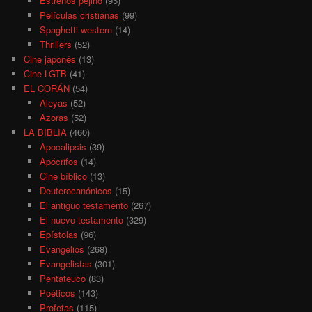
Estrenos pejino
(95)
Películas cristianas
(99)
Spaghetti western
(14)
Thrillers
(52)
Cine japonés
(13)
Cine LGTB
(41)
EL CORÁN
(54)
Aleyas
(52)
Azoras
(52)
LA BIBLIA
(460)
Apocalipsis
(39)
Apócrifos
(14)
Cine bíblico
(13)
Deuterocanónicos
(15)
El antiguo testamento
(267)
El nuevo testamento
(329)
Epístolas
(96)
Evangelios
(268)
Evangelistas
(301)
Pentateuco
(83)
Poéticos
(143)
Profetas
(115)