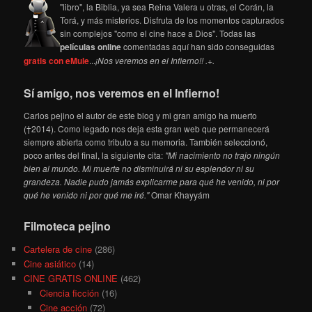
"libro", la Biblia, ya sea Reina Valera u otras, el Corán, la
Torá, y más misterios. Disfruta de los momentos capturados
sin complejos "como el cine hace a Dios". Todas las
películas online
comentadas aquí han sido conseguidas
gratis con eMule
...
¡Nos veremos en el Infierno!! .+.
Sí amigo, nos veremos en el Infierno!
Carlos pejino el autor de este blog y mi gran amigo ha muerto
(†2014). Como legado nos deja esta gran web que permanecerá
siempre abierta como tributo a su memoria. También seleccionó,
poco antes del final, la siguiente cita:
"Mi nacimiento no trajo ningún
bien al mundo. Mi muerte no disminuirá ni su esplendor ni su
grandeza. Nadie pudo jamás explicarme para qué he venido, ni por
qué he venido ni por qué me iré."
Omar Khayyám
Filmoteca pejino
Cartelera de cine
(286)
Cine asiático
(14)
CINE GRATIS ONLINE
(462)
Ciencia ficción
(16)
Cine acción
(72)