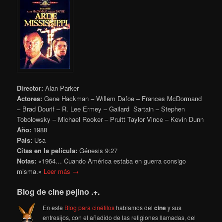
Director:
Alan Parker
Actores:
Gene Hackman – Willem Dafoe – Frances McDormand
– Brad Dourif – R. Lee Ermey – Gailard Sartain – Stephen
Tobolowsky – Michael Rooker – Pruitt Taylor Vince – Kevin Dunn
Año:
1988
País:
Usa
Citas en la película:
Génesis 9:27
Notas:
«1964… Cuando América estaba en guerra consigo
misma.»
Leer más →
Blog de cine pejino .+.
En este
Blog para cinéfilos
hablamos del
cine
y sus
entresijos, con el añadido de las religiones llamadas, del