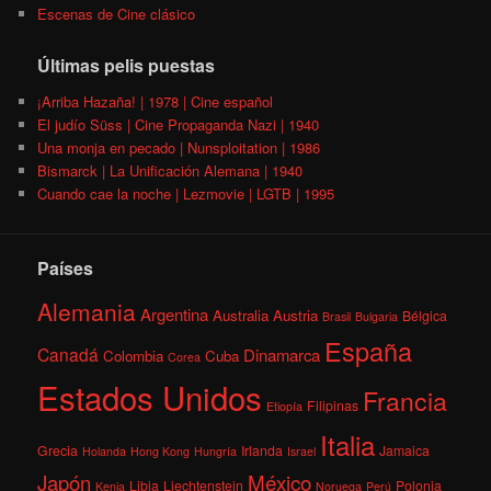
Escenas de Cine clásico
Últimas pelis puestas
¡Arriba Hazaña! | 1978 | Cine español
El judío Süss | Cine Propaganda Nazi | 1940
Una monja en pecado | Nunsploitation | 1986
Bismarck | La Unificación Alemana | 1940
Cuando cae la noche | Lezmovie | LGTB | 1995
Países
Alemania
Argentina
Australia
Austria
Bélgica
Brasil
Bulgaria
España
Canadá
Dinamarca
Colombia
Cuba
Corea
Estados Unidos
Francia
Filipinas
Etiopía
Italia
Grecia
Irlanda
Jamaica
Holanda
Hong Kong
Hungría
Israel
México
Japón
Libia
Liechtenstein
Polonia
Kenia
Noruega
Perú