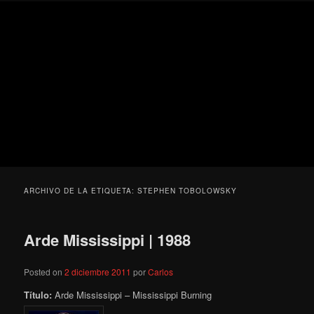
Ir
Ir
Secondary
Blog
al
al
menu
de
contenido
contenido
cine
Para todos los públicos
principal
secundario
pejino
Blog de cine pejino
ARCHIVO DE LA ETIQUETA:
STEPHEN TOBOLOWSKY
Arde Mississippi | 1988
Posted on
2 diciembre 2011
por
Carlos
Título:
Arde Mississippi – Mississippi Burning