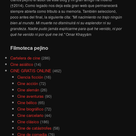
(†2014). Como legado nos deja esta gran web que permanecerá
siempre abierta como tributo a su memoria. También seleccionó,
poco antes del final, la siguiente cita:
"Mi nacimiento no trajo ningún
bien al mundo. Mi muerte no disminuirá ni su esplendor ni su
grandeza. Nadie pudo jamás explicarme para qué he venido, ni por
qué he venido ni por qué me iré."
Omar Khayyám
Filmoteca pejino
Cartelera de cine
(286)
Cine asiático
(14)
CINE GRATIS ONLINE
(462)
Ciencia ficción
(16)
Cine acción
(72)
Cine alemán
(26)
Cine aventuras
(90)
Cine bélico
(65)
Cine biográfico
(72)
Cine carcelario
(44)
Cine clásico
(186)
Cine de catástrofes
(58)
Cine de comedia
(76)