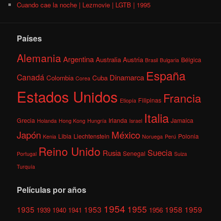
Cuando cae la noche | Lezmovie | LGTB | 1995
Países
Alemania
Argentina
Australia
Austria
Bélgica
Brasil
Bulgaria
España
Canadá
Dinamarca
Colombia
Cuba
Corea
Estados Unidos
Francia
Filipinas
Etiopía
Italia
Grecia
Irlanda
Jamaica
Holanda
Hong Kong
Hungría
Israel
México
Japón
Libia
Liechtenstein
Polonia
Kenia
Noruega
Perú
Reino Unido
Suecia
Rusia
Senegal
Portugal
Suiza
Turquía
Películas por años
1954
1955
1935
1953
1958
1959
1939
1940
1941
1956