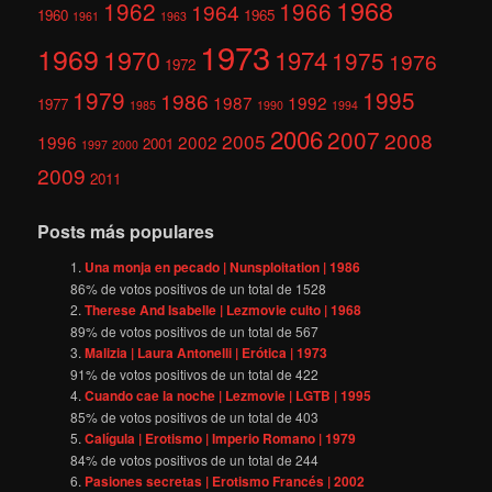
1968
1962
1966
1964
1960
1965
1961
1963
1973
1969
1970
1974
1975
1976
1972
1979
1995
1986
1987
1992
1977
1985
1990
1994
2006
2007
2008
2005
1996
2002
2001
1997
2000
2009
2011
Posts más populares
Una monja en pecado | Nunsploitation | 1986
86
% de votos positivos de un total de
1528
Therese And Isabelle | Lezmovie culto | 1968
89
% de votos positivos de un total de
567
Malizia | Laura Antonelli | Erótica | 1973
91
% de votos positivos de un total de
422
Cuando cae la noche | Lezmovie | LGTB | 1995
85
% de votos positivos de un total de
403
Calígula | Erotismo | Imperio Romano | 1979
84
% de votos positivos de un total de
244
Pasiones secretas | Erotismo Francés | 2002