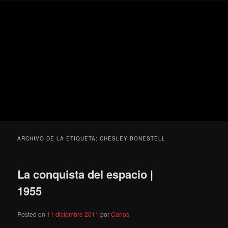
Ir
Ir
Secondary
Blog
al
al
menu
de
contenido
contenido
cine
Para todos los públicos
principal
secundario
pejino
Blog de cine pejino
ARCHIVO DE LA ETIQUETA:
CHESLEY BONESTELL
La conquista del espacio |
1955
Posted on
11 diciembre 2011
por
Carlos