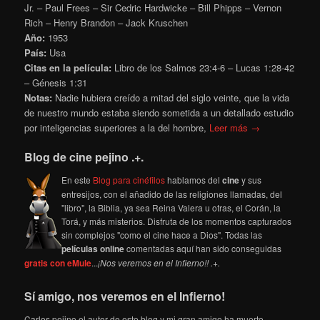
Jr. – Paul Frees – Sir Cedric Hardwicke – Bill Phipps – Vernon
Rich – Henry Brandon – Jack Kruschen
Año:
1953
País:
Usa
Citas en la película:
Libro de los Salmos 23:4-6 – Lucas 1:28-42
– Génesis 1:31
Notas:
Nadie hubiera creído a mitad del siglo veinte, que la vida
de nuestro mundo estaba siendo sometida a un detallado estudio
por inteligencias superiores a la del hombre,
Leer más →
Blog de cine pejino .+.
En este
Blog para cinéfilos
hablamos del
cine
y sus
entresijos, con el añadido de las religiones llamadas, del
"libro", la Biblia, ya sea Reina Valera u otras, el Corán, la
Torá, y más misterios. Disfruta de los momentos capturados
sin complejos "como el cine hace a Dios". Todas las
películas online
comentadas aquí han sido conseguidas
gratis con eMule
...
¡Nos veremos en el Infierno!! .+.
Sí amigo, nos veremos en el Infierno!
Carlos pejino el autor de este blog y mi gran amigo ha muerto