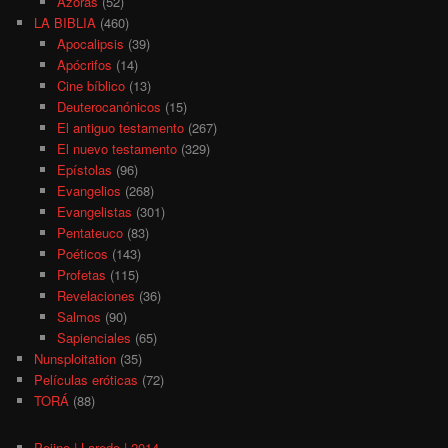
Azoras
(52)
LA BIBLIA
(460)
Apocalipsis
(39)
Apócrifos
(14)
Cine bíblico
(13)
Deuterocanónicos
(15)
El antiguo testamento
(267)
El nuevo testamento
(329)
Epístolas
(96)
Evangelios
(268)
Evangelistas
(301)
Pentateuco
(83)
Poéticos
(143)
Profetas
(115)
Revelaciones
(36)
Salmos
(90)
Sapienciales
(65)
Nunsploitation
(35)
Películas eróticas
(72)
TORÁ
(88)
Pejino | Laredo | 2014