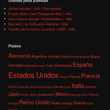
Últimas pelis puestas
¡Arriba Hazaña! | 1978 | Cine español
El judío Süss | Cine Propaganda Nazi | 1940
Una monja en pecado | Nunsploitation | 1986
Bismarck | La Unificación Alemana | 1940
Cuando cae la noche | Lezmovie | LGTB | 1995
Países
Alemania
Argentina
Australia
Austria
Bélgica
Brasil
Bulgaria
España
Canadá
Dinamarca
Colombia
Cuba
Corea
Estados Unidos
Francia
Filipinas
Etiopía
Italia
Grecia
Irlanda
Jamaica
Holanda
Hong Kong
Hungría
Israel
México
Japón
Libia
Liechtenstein
Polonia
Kenia
Noruega
Perú
Reino Unido
Suecia
Rusia
Senegal
Portugal
Suiza
Turquía