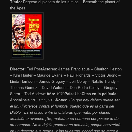
Título:
Regreso al planeta de los simios – Beneath the planet of
the Apes
Director:
Ted Post
Actores:
James Franciscus – Charlton Heston
– Kim Hunter – Maurice Evans – Paul Richards – Victor Buono –
Linda Harrison – James Gregory – Jeff Corey – Natalie Trundy –
Thomas Gomez – David Watson – Don Pedro Colley – Gregory
Sierra – Tod Andrews
Año:
1970
País:
Usa
Citas en la película:
Apocalipsis 1:8, 1:11, 21:6
Notas:
«Lo que hay debajo puede ser
el fin.»
Protejéos contra el hombre, puesto que es la garra del
Diablo.
Es el único entre la criaturas que mata, por placer,
ambición o avaricia. ¡Si!, matará a su hermano por poseer lo de
su hermano. No lo dejéis procrear en demasia, porque convertirá
en un desierto sus tierras, y las vuestras, haced que se retire a