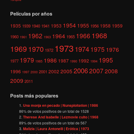
Películas por años
1954
1955
1935
1953
1958
1959
1939
1940
1941
1956
1968
1962
1966
1964
1960
1965
1961
1963
1973
1969
1970
1974
1975
1976
1972
1979
1995
1986
1987
1992
1977
1985
1990
1994
2006
2007
2008
2005
1996
2002
2001
1997
2000
2009
2011
Posts más populares
Una monja en pecado | Nunsploitation | 1986
86
% de votos positivos de un total de
1528
Therese And Isabelle | Lezmovie culto | 1968
89
% de votos positivos de un total de
567
Malizia | Laura Antonelli | Erótica | 1973