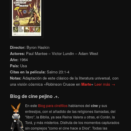
Director:
Byron Haskin
Actores:
Paul Mantee – Victor Lundin – Adam West
Año:
1964
País:
Usa
Citas en la película:
Salmo 23:1-4
Notas:
Adaptación de este clásico de la literatura universal, con
una visión cósmica «Robinson Crusoe en
Marte
«
Leer más →
Blog de cine pejino .+.
En este
Blog para cinéfilos
hablamos del
cine
y sus
entresijos, con el añadido de las religiones llamadas, del
"libro", la Biblia, ya sea Reina Valera u otras, el Corán, la
Torá, y más misterios. Disfruta de los momentos capturados
sin complejos "como el cine hace a Dios". Todas las