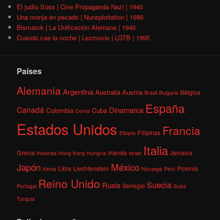
El judío Süss | Cine Propaganda Nazi | 1940
Una monja en pecado | Nunsploitation | 1986
Bismarck | La Unificación Alemana | 1940
Cuando cae la noche | Lezmovie | LGTB | 1995
Países
Alemania
Argentina
Australia
Austria
Bélgica
Brasil
Bulgaria
España
Canadá
Dinamarca
Colombia
Cuba
Corea
Estados Unidos
Francia
Filipinas
Etiopía
Italia
Grecia
Irlanda
Jamaica
Holanda
Hong Kong
Hungría
Israel
México
Japón
Libia
Liechtenstein
Polonia
Kenia
Noruega
Perú
Reino Unido
Suecia
Rusia
Senegal
Portugal
Suiza
Turquía