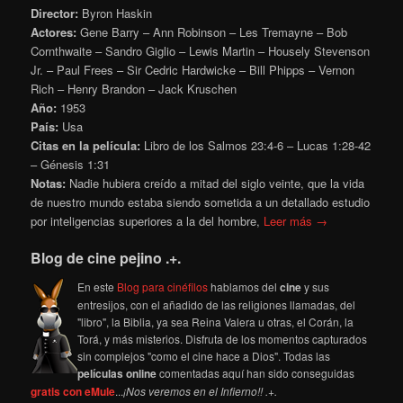
Director:
Byron Haskin
Actores:
Gene Barry – Ann Robinson – Les Tremayne – Bob
Cornthwaite – Sandro Giglio – Lewis Martin – Housely Stevenson
Jr. – Paul Frees – Sir Cedric Hardwicke – Bill Phipps – Vernon
Rich – Henry Brandon – Jack Kruschen
Año:
1953
País:
Usa
Citas en la película:
Libro de los Salmos 23:4-6 – Lucas 1:28-42
– Génesis 1:31
Notas:
Nadie hubiera creído a mitad del siglo veinte, que la vida
de nuestro mundo estaba siendo sometida a un detallado estudio
por inteligencias superiores a la del hombre,
Leer más →
Blog de cine pejino .+.
En este
Blog para cinéfilos
hablamos del
cine
y sus
entresijos, con el añadido de las religiones llamadas, del
"libro", la Biblia, ya sea Reina Valera u otras, el Corán, la
Torá, y más misterios. Disfruta de los momentos capturados
sin complejos "como el cine hace a Dios". Todas las
películas online
comentadas aquí han sido conseguidas
gratis con eMule
...
¡Nos veremos en el Infierno!! .+.