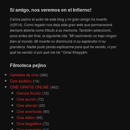
Sí amigo, nos veremos en el Infierno!
Carlos pejino el autor de este blog y mi gran amigo ha muerto
(†2014). Como legado nos deja esta gran web que permanecerá
siempre abierta como tributo a su memoria. También seleccionó,
poco antes del final, la siguiente cita:
"Mi nacimiento no trajo ningún
bien al mundo. Mi muerte no disminuirá ni su esplendor ni su
grandeza. Nadie pudo jamás explicarme para qué he venido, ni por
qué he venido ni por qué me iré."
Omar Khayyám
Filmoteca pejino
Cartelera de cine
(286)
Cine asiático
(14)
CINE GRATIS ONLINE
(462)
Ciencia ficción
(16)
Cine acción
(72)
Cine alemán
(26)
Cine aventuras
(90)
Cine bélico
(65)
Cine biográfico
(72)
Cine carcelario
(44)