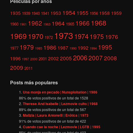
Películas por años
1954
1955
1935
1953
1958
1959
1939
1940
1941
1956
1968
1962
1966
1964
1960
1965
1961
1963
1973
1969
1970
1974
1975
1976
1972
1979
1995
1986
1987
1992
1977
1985
1990
1994
2006
2007
2008
2005
1996
2002
2001
1997
2000
2009
2011
Posts más populares
Una monja en pecado | Nunsploitation | 1986
86
% de votos positivos de un total de
1528
Therese And Isabelle | Lezmovie culto | 1968
89
% de votos positivos de un total de
567
Malizia | Laura Antonelli | Erótica | 1973
91
% de votos positivos de un total de
422
Cuando cae la noche | Lezmovie | LGTB | 1995
85
% de votos positivos de un total de
403