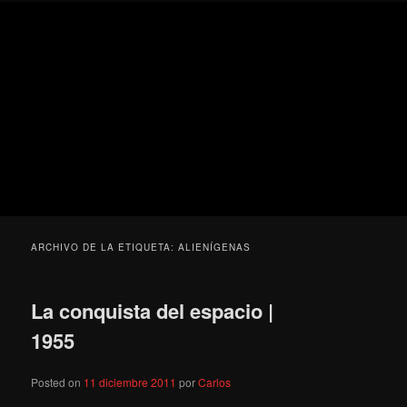
Ir
Ir
Secondary
Blog
al
al
menu
de
contenido
contenido
cine
Para todos los públicos
principal
secundario
pejino
Blog de cine pejino
ARCHIVO DE LA ETIQUETA:
ALIENÍGENAS
La conquista del espacio |
1955
Posted on
11 diciembre 2011
por
Carlos