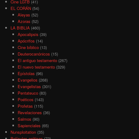
Cine LGTB
(41)
EL CORÁN
(54)
Aleyas
(52)
Azoras
(52)
LA BIBLIA
(460)
Apocalipsis
(39)
Apócrifos
(14)
Cine bíblico
(13)
Deuterocanónicos
(15)
El antiguo testamento
(267)
El nuevo testamento
(329)
Epístolas
(96)
Evangelios
(268)
Evangelistas
(301)
Pentateuco
(83)
Poéticos
(143)
Profetas
(115)
Revelaciones
(36)
Salmos
(90)
Sapienciales
(65)
Nunsploitation
(35)
Películas eróticas
(72)