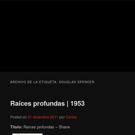
Ir
Ir
Secondary
Blog
al
al
menu
de
contenido
contenido
cine
Para todos los públicos
principal
secundario
pejino
Blog de cine pejino
ARCHIVO DE LA ETIQUETA:
DOUGLAS SPENCER
Raíces profundas | 1953
Posted on
31 diciembre 2011
por
Carlos
Título:
Raíces profundas – Shane