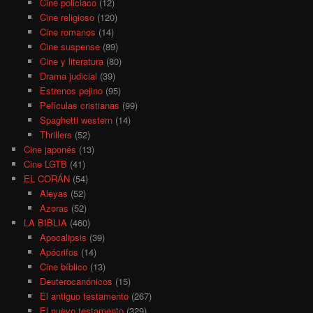
Cine policiaco
(12)
Cine religioso
(120)
Cine romanos
(14)
Cine suspense
(89)
Cine y literatura
(80)
Drama judicial
(39)
Estrenos pejino
(95)
Películas cristianas
(99)
Spaghetti western
(14)
Thrillers
(52)
Cine japonés
(13)
Cine LGTB
(41)
EL CORÁN
(54)
Aleyas
(52)
Azoras
(52)
LA BIBLIA
(460)
Apocalipsis
(39)
Apócrifos
(14)
Cine bíblico
(13)
Deuterocanónicos
(15)
El antiguo testamento
(267)
El nuevo testamento
(329)