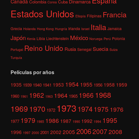
España
Canadá
Dinamarca
Colombia
Cuba
Corea
Estados Unidos
Francia
Filipinas
Etiopía
Italia
Grecia
Irlanda
Jamaica
Holanda
Hong Kong
Hungría
Israel
México
Japón
Libia
Liechtenstein
Polonia
Kenia
Noruega
Perú
Reino Unido
Suecia
Rusia
Senegal
Portugal
Suiza
Turquía
Películas por años
1954
1955
1935
1953
1958
1959
1939
1940
1941
1956
1968
1962
1966
1964
1960
1965
1961
1963
1973
1969
1970
1974
1975
1976
1972
1979
1995
1986
1987
1992
1977
1985
1990
1994
2006
2007
2008
2005
1996
2002
2001
1997
2000