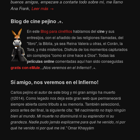
buenos amigos, empezare a contarte todo sobre mi,
me llamo
Ana Frank,
Leer más →
Blog de cine pejino .+.
En este
Blog para cinéfilos
hablamos del
cine
y sus
entresijos, con el añadido de las religiones llamadas, del
"libro", la Biblia, ya sea Reina Valera u otras, el Corán, la
Torá, y más misterios. Disfruta de los momentos capturados
sin complejos "como el cine hace a Dios". Todas las
películas online
comentadas aquí han sido conseguidas
gratis con eMule
...
¡Nos veremos en el Infierno!! .+.
Sí amigo, nos veremos en el Infierno!
Carlos pejino el autor de este blog y mi gran amigo ha muerto
(†2014). Como legado nos deja esta gran web que permanecerá
siempre abierta como tributo a su memoria. También seleccionó,
poco antes del final, la siguiente cita:
"Mi nacimiento no trajo ningún
bien al mundo. Mi muerte no disminuirá ni su esplendor ni su
grandeza. Nadie pudo jamás explicarme para qué he venido, ni por
qué he venido ni por qué me iré."
Omar Khayyám