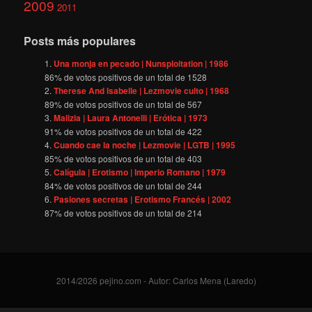
2009
2011
Posts más populares
Una monja en pecado | Nunsploitation | 1986
86
% de votos positivos de un total de
1528
Therese And Isabelle | Lezmovie culto | 1968
89
% de votos positivos de un total de
567
Malizia | Laura Antonelli | Erótica | 1973
91
% de votos positivos de un total de
422
Cuando cae la noche | Lezmovie | LGTB | 1995
85
% de votos positivos de un total de
403
Calígula | Erotismo | Imperio Romano | 1979
84
% de votos positivos de un total de
244
Pasiones secretas | Erotismo Francés | 2002
87
% de votos positivos de un total de
214
2014/2026 pejino.com - Autor: Carlos Mena (Laredo)