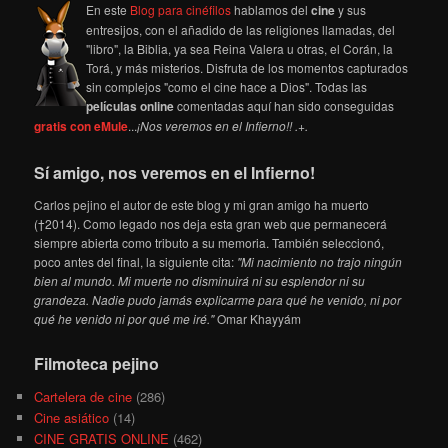
En este
Blog para cinéfilos
hablamos del
cine
y sus
entresijos, con el añadido de las religiones llamadas, del
"libro", la Biblia, ya sea Reina Valera u otras, el Corán, la
Torá, y más misterios. Disfruta de los momentos capturados
sin complejos "como el cine hace a Dios". Todas las
películas online
comentadas aquí han sido conseguidas
gratis con eMule
...
¡Nos veremos en el Infierno!! .+.
Sí amigo, nos veremos en el Infierno!
Carlos pejino el autor de este blog y mi gran amigo ha muerto
(†2014). Como legado nos deja esta gran web que permanecerá
siempre abierta como tributo a su memoria. También seleccionó,
poco antes del final, la siguiente cita:
"Mi nacimiento no trajo ningún
bien al mundo. Mi muerte no disminuirá ni su esplendor ni su
grandeza. Nadie pudo jamás explicarme para qué he venido, ni por
qué he venido ni por qué me iré."
Omar Khayyám
Filmoteca pejino
Cartelera de cine
(286)
Cine asiático
(14)
CINE GRATIS ONLINE
(462)