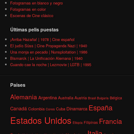
Fotogramas en blanco y negro
Fotogramas en color
Escenas de Cine clásico
Últimas pelis puestas
¡Arriba Hazaña! | 1978 | Cine español
El judío Süss | Cine Propaganda Nazi | 1940
Una monja en pecado | Nunsploitation | 1986
Bismarck | La Unificación Alemana | 1940
Cuando cae la noche | Lezmovie | LGTB | 1995
Países
Alemania
Argentina
Australia
Austria
Bélgica
Brasil
Bulgaria
España
Canadá
Dinamarca
Colombia
Cuba
Corea
Estados Unidos
Francia
Filipinas
Etiopía
Italia