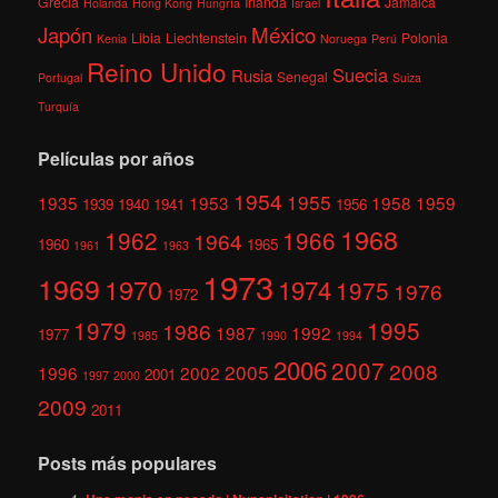
Grecia
Irlanda
Jamaica
Holanda
Hong Kong
Hungría
Israel
México
Japón
Libia
Liechtenstein
Polonia
Kenia
Noruega
Perú
Reino Unido
Suecia
Rusia
Senegal
Portugal
Suiza
Turquía
Películas por años
1954
1955
1935
1953
1958
1959
1939
1940
1941
1956
1968
1962
1966
1964
1960
1965
1961
1963
1973
1969
1970
1974
1975
1976
1972
1979
1995
1986
1987
1992
1977
1985
1990
1994
2006
2007
2008
2005
1996
2002
2001
1997
2000
2009
2011
Posts más populares