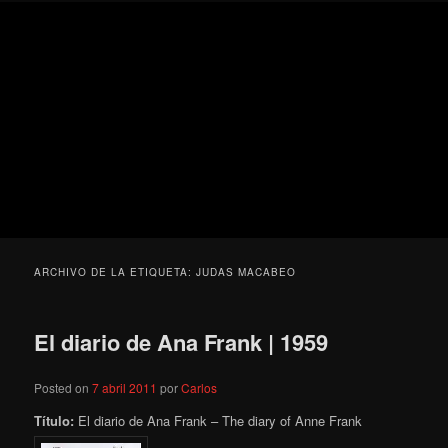
Ir
Ir
Secondary
Blog
al
al
menu
de
contenido
contenido
cine
Para todos los públicos
principal
secundario
pejino
Blog de cine pejino
ARCHIVO DE LA ETIQUETA:
JUDAS MACABEO
El diario de Ana Frank | 1959
Posted on
7 abril 2011
por
Carlos
Título:
El diario de Ana Frank – The diary of Anne Frank