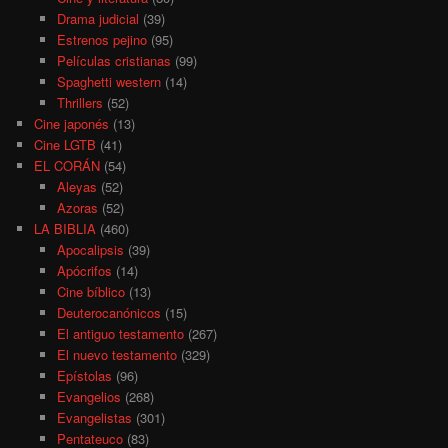
Drama judicial
(39)
Estrenos pejino
(95)
Películas cristianas
(99)
Spaghetti western
(14)
Thrillers
(52)
Cine japonés
(13)
Cine LGTB
(41)
EL CORÁN
(54)
Aleyas
(52)
Azoras
(52)
LA BIBLIA
(460)
Apocalipsis
(39)
Apócrifos
(14)
Cine bíblico
(13)
Deuterocanónicos
(15)
El antiguo testamento
(267)
El nuevo testamento
(329)
Epístolas
(96)
Evangelios
(268)
Evangelistas
(301)
Pentateuco
(83)