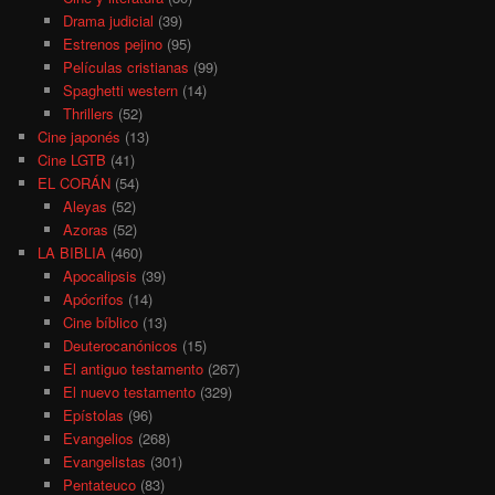
Drama judicial
(39)
Estrenos pejino
(95)
Películas cristianas
(99)
Spaghetti western
(14)
Thrillers
(52)
Cine japonés
(13)
Cine LGTB
(41)
EL CORÁN
(54)
Aleyas
(52)
Azoras
(52)
LA BIBLIA
(460)
Apocalipsis
(39)
Apócrifos
(14)
Cine bíblico
(13)
Deuterocanónicos
(15)
El antiguo testamento
(267)
El nuevo testamento
(329)
Epístolas
(96)
Evangelios
(268)
Evangelistas
(301)
Pentateuco
(83)