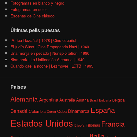
Fotogramas en blanco y negro
Fotogramas en color
Escenas de Cine clásico
Últimas pelis puestas
¡Arriba Hazaña! | 1978 | Cine español
El judío Süss | Cine Propaganda Nazi | 1940
Una monja en pecado | Nunsploitation | 1986
Bismarck | La Unificación Alemana | 1940
Cuando cae la noche | Lezmovie | LGTB | 1995
Países
Alemania
Argentina
Australia
Austria
Bélgica
Brasil
Bulgaria
España
Canadá
Dinamarca
Colombia
Cuba
Corea
Estados Unidos
Francia
Filipinas
Etiopía
Italia