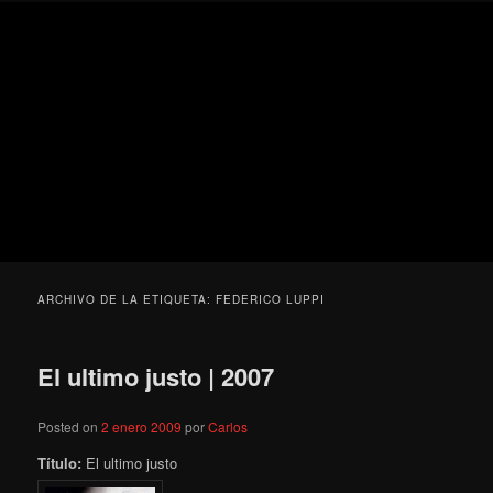
Ir
Ir
Secondary
Blog
al
al
menu
de
contenido
contenido
cine
Para todos los públicos
principal
secundario
pejino
Blog de cine pejino
ARCHIVO DE LA ETIQUETA:
FEDERICO LUPPI
El ultimo justo | 2007
Posted on
2 enero 2009
por
Carlos
Título:
El ultimo justo