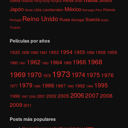
Grecia
Irlanda
Jamaica
Holanda
Hong Kong
Hungría
Israel
México
Japón
Libia
Liechtenstein
Polonia
Kenia
Noruega
Perú
Reino Unido
Suecia
Rusia
Senegal
Portugal
Suiza
Turquía
Películas por años
1954
1955
1935
1953
1958
1959
1939
1940
1941
1956
1968
1962
1966
1964
1960
1965
1961
1963
1973
1969
1970
1974
1975
1976
1972
1979
1995
1986
1987
1992
1977
1985
1990
1994
2006
2007
2008
2005
1996
2002
2001
1997
2000
2009
2011
Posts más populares