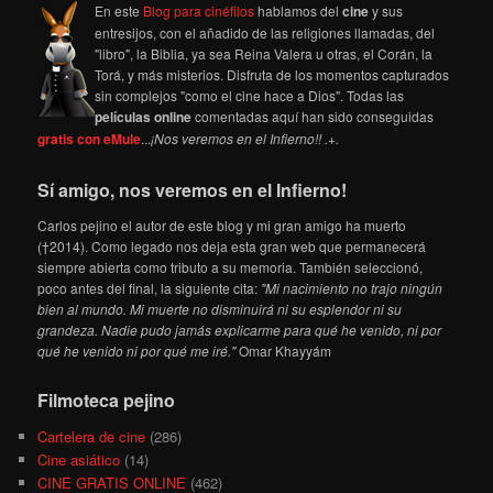
En este
Blog para cinéfilos
hablamos del
cine
y sus
entresijos, con el añadido de las religiones llamadas, del
"libro", la Biblia, ya sea Reina Valera u otras, el Corán, la
Torá, y más misterios. Disfruta de los momentos capturados
sin complejos "como el cine hace a Dios". Todas las
películas online
comentadas aquí han sido conseguidas
gratis con eMule
...
¡Nos veremos en el Infierno!! .+.
Sí amigo, nos veremos en el Infierno!
Carlos pejino el autor de este blog y mi gran amigo ha muerto
(†2014). Como legado nos deja esta gran web que permanecerá
siempre abierta como tributo a su memoria. También seleccionó,
poco antes del final, la siguiente cita:
"Mi nacimiento no trajo ningún
bien al mundo. Mi muerte no disminuirá ni su esplendor ni su
grandeza. Nadie pudo jamás explicarme para qué he venido, ni por
qué he venido ni por qué me iré."
Omar Khayyám
Filmoteca pejino
Cartelera de cine
(286)
Cine asiático
(14)
CINE GRATIS ONLINE
(462)