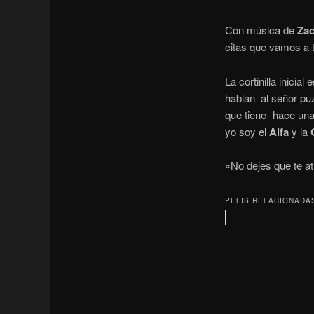
Con música de
Zac
citas que vamos a 
La cortinilla inicial
hablan al señor pu
que tiene- hace una
yo soy el
Alfa
y la
«No dejes que te a
PELIS RELACIONADA