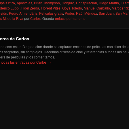
ipsis 21:6
,
Apóstoles
,
Brian Thompson
,
Conjuro
,
Conspiración
,
Diego Martín
,
El ár
derico Luppi
,
Fidel Zerda
,
Florent Vitse
,
Goya Toledo
,
Manuel Carballo
,
Marcos 13
sión
,
Pedro Armendáriz
,
Películas gratis
,
Poder
,
Raúl Méndez
,
San Juan
,
San Mar
s M. de la Riva
por
Carlos
. Guarda
enlace permanente
.
erca de Carlos
ino.com es un Blog de cine donde se capturan escenas de películas con citas de la 
ros sagrados, sin complejos. Hacemos críticas de cine y referencias a todas las pe
ilers de películas y los comentamos.
 todas las entradas por Carlos
→