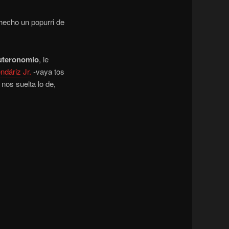
 hecho un popurri de
uteronomio
, le
dáriz Jr.
-vaya tos
nos suelta lo de,