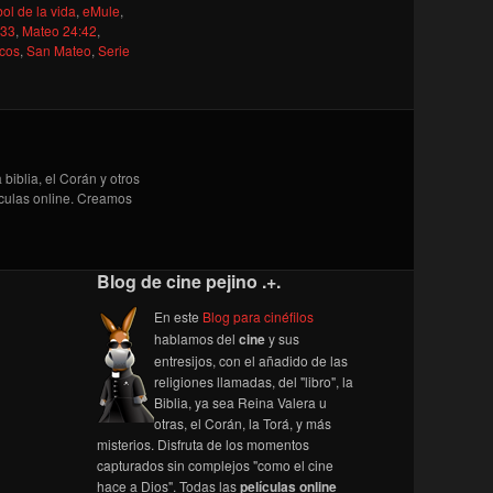
bol de la vida
,
eMule
,
:33
,
Mateo 24:42
,
cos
,
San Mateo
,
Serie
biblia, el Corán y otros
lículas online. Creamos
Blog de cine pejino .+.
En este
Blog para cinéfilos
hablamos del
cine
y sus
entresijos, con el añadido de las
religiones llamadas, del "libro", la
Biblia, ya sea Reina Valera u
otras, el Corán, la Torá, y más
misterios. Disfruta de los momentos
capturados sin complejos "como el cine
hace a Dios". Todas las
películas online