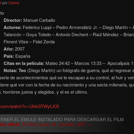
9
por
Carlos
sto
Director:
Manuel Carballo
Actores:
Federico Luppi – Pedro Armendáriz Jr. – Diego Martín – 
Talancón – Goya Toledo – Antonio Dechent – Raúl Méndez – Bria
Florent Vitse – Fidel Zerda
Año:
2007
País:
España
Citas en la película:
Mateo 24:42 – Marcos 13:33 – Apocalipsis 1:
Notas:
Teo
(Diego Martín) un fotógrafo de guerra, qué al regresar 
serie de acontecimientos qué se le escapan a su control
, al huir y v
iene qué ver con la fecha de su nacimiento y una secta milenaria, qu
, hombres justos y elegidos, y el es el ultimo.
be.com/watch?v=UkkGTWyLX3I
atis eMule
: El último justo, M. Carballo, 2007 .+.