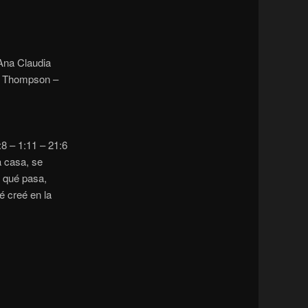
Ana Claudia
n Thompson –
8 – 1:11 – 21:6
a casa, se
er qué pasa,
é creé en la