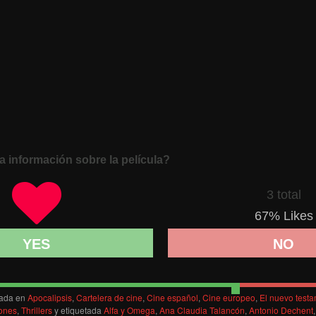
a información sobre la película?
3 total
67
% Likes
YES
NO
cada en
Apocalipsis
,
Cartelera de cine
,
Cine español
,
Cine europeo
,
El nuevo test
ones
,
Thrillers
y etiquetada
Alfa y Omega
,
Ana Claudia Talancón
,
Antonio Dechent