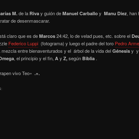
arías M.
de la
Riva
y guión de
Manuel Carballo
y
Manu Diez
, han
tratar de desenmascarar.
 está claro que es de
Marcos
24:42, lo de velad pues, etc. sobre el
De
zzle
Federico Luppi
(fotograma) y luego el padre del toro
Pedro Armen
 mezcla entre bienaventurados y el árbol de la vida del
Génesis
y y 
Omega
, el principio y el fin,
A
y
Z,
según
Biblia
.
trapen vivo Teo»
.+.
S: