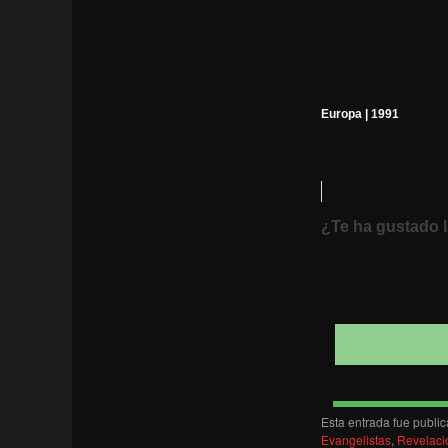
Europa | 1991
¿Te ha gustado l
Esta entrada fue publi
Evangelistas
,
Revelaci