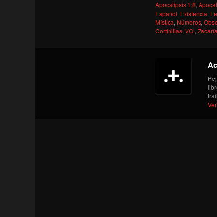
Apocalipsis 1:8
,
Apocal
Español
,
Existencia
,
Fe
Mística
,
Números
,
Obse
Cortinillas
,
VO.
,
Zacaría
Ac
Pej
lib
tra
Ver