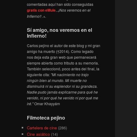
comentadas aquí han sido conseguidas
gratis con eMule
...
¡Nos veremos en el
Infierno!! .+.
Sí amigo, nos veremos en el
Infierno!
Carlos pejino el autor de este blog y mi gran
amigo ha muerto (†2014). Como legado
nos deja esta gran web que permanecerá
siempre abierta como tributo a su memoria.
También seleccionó, poco antes del final, la
siguiente cita:
"Mi nacimiento no trajo
ningún bien al mundo. Mi muerte no
disminuirá ni su esplendor ni su grandeza.
Nadie pudo jamás explicarme para qué he
venido, ni por qué he venido ni por qué me
iré."
Omar Khayyám
Filmoteca pejino
Cartelera de cine
(286)
Cine asiático
(14)