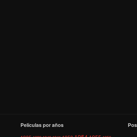
Películas por años
Pos
1954
1955
1935
1953