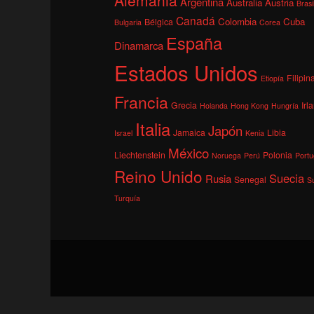
Argentina
Australia
Austria
Brasi
Canadá
Colombia
Cuba
Bélgica
Bulgaria
Corea
España
Dinamarca
Estados Unidos
Filipin
Etiopía
Francia
Grecia
Irl
Holanda
Hong Kong
Hungría
Italia
Japón
Jamaica
Libia
Israel
Kenia
México
Liechtenstein
Polonia
Noruega
Perú
Portu
Reino Unido
Suecia
Rusia
Senegal
S
Turquía