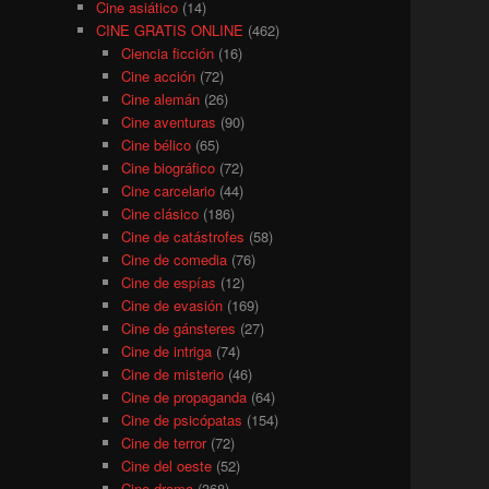
Cine asiático
(14)
CINE GRATIS ONLINE
(462)
Ciencia ficción
(16)
Cine acción
(72)
Cine alemán
(26)
Cine aventuras
(90)
Cine bélico
(65)
Cine biográfico
(72)
Cine carcelario
(44)
Cine clásico
(186)
Cine de catástrofes
(58)
Cine de comedia
(76)
Cine de espías
(12)
Cine de evasión
(169)
Cine de gánsteres
(27)
Cine de intriga
(74)
Cine de misterio
(46)
Cine de propaganda
(64)
Cine de psicópatas
(154)
Cine de terror
(72)
Cine del oeste
(52)
Cine drama
(368)