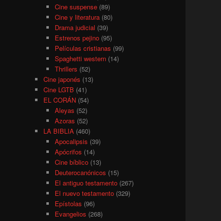
Cine suspense
(89)
Cine y literatura
(80)
Drama judicial
(39)
Estrenos pejino
(95)
Películas cristianas
(99)
Spaghetti western
(14)
Thrillers
(52)
Cine japonés
(13)
Cine LGTB
(41)
EL CORÁN
(54)
Aleyas
(52)
Azoras
(52)
LA BIBLIA
(460)
Apocalipsis
(39)
Apócrifos
(14)
Cine bíblico
(13)
Deuterocanónicos
(15)
El antiguo testamento
(267)
El nuevo testamento
(329)
Epístolas
(96)
Evangelios
(268)