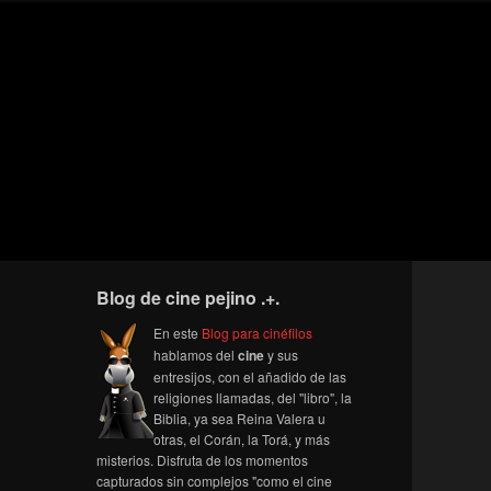
Blog de cine pejino .+.
En este
Blog para cinéfilos
hablamos del
cine
y sus
entresijos, con el añadido de las
religiones llamadas, del "libro", la
Biblia, ya sea Reina Valera u
otras, el Corán, la Torá, y más
misterios. Disfruta de los momentos
capturados sin complejos "como el cine