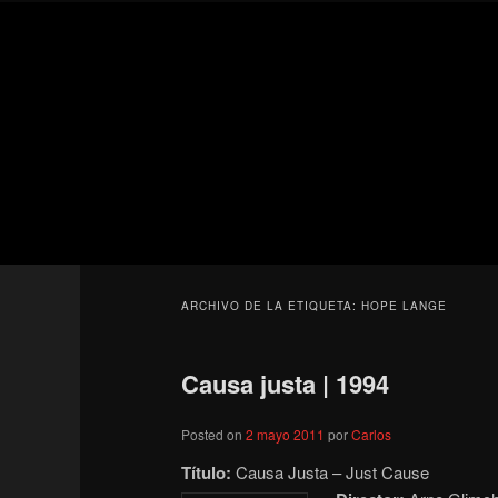
Ir
Ir
Secondary
al
al
menu
contenido
contenido
Para todos los públicos
principal
secundario
Blog de cine 
ARCHIVO DE LA ETIQUETA:
HOPE LANGE
Causa justa | 1994
Posted on
2 mayo 2011
por
Carlos
Título:
Causa Justa – Just Cause