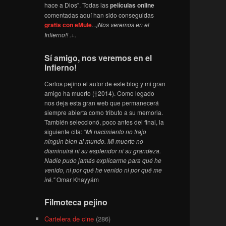
hace a Dios". Todas las
películas online
comentadas aquí han sido conseguidas
gratis con eMule
...
¡Nos veremos en el
Infierno!! .+.
Sí amigo, nos veremos en el
Infierno!
Carlos pejino el autor de este blog y mi gran
amigo ha muerto (†2014). Como legado
nos deja esta gran web que permanecerá
siempre abierta como tributo a su memoria.
También seleccionó, poco antes del final, la
siguiente cita:
"Mi nacimiento no trajo
ningún bien al mundo. Mi muerte no
disminuirá ni su esplendor ni su grandeza.
Nadie pudo jamás explicarme para qué he
venido, ni por qué he venido ni por qué me
iré."
Omar Khayyám
Filmoteca pejino
Cartelera de cine
(286)