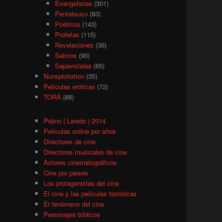
Evangelistas
(301)
Pentateuco
(83)
Poéticos
(143)
Profetas
(115)
Revelaciones
(36)
Salmos
(90)
Sapienciales
(65)
Nunsploitation
(35)
Películas eróticas
(72)
TORÁ
(88)
Pejino | Laredo | 2014
Películas online por años
Directores de cine
Directores musicales de cine
Actores cinematográficos
Cine por paises
Los protagonistas del cine
El cine y las películas históricas
El fenómeno del cine
Personajes bíblicos