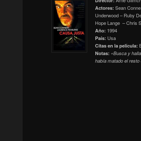
Director:
Arne Glimch
Actores:
Sean Connery
Underwood – Ruby Dee
Hope Lange – Chris 
Año:
1994
País:
Usa
Citas en la película:
E
Notas:
«Busca y halla
había matado el resto 