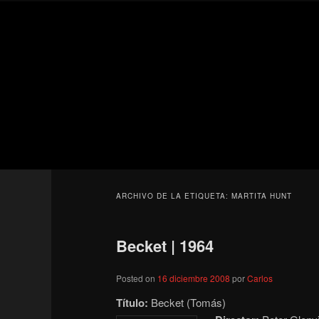
Ir
Ir
Secondary
al
al
menu
contenido
contenido
Para todos los públicos
principal
secundario
Blog de cine 
ARCHIVO DE LA ETIQUETA:
MARTITA HUNT
Becket | 1964
Posted on
16 diciembre 2008
por
Carlos
Título:
Becket (Tomás)