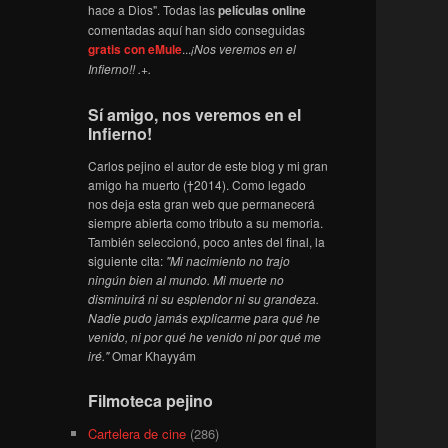
hace a Dios". Todas las
películas online
comentadas aquí han sido conseguidas
gratis con eMule
...
¡Nos veremos en el
Infierno!! .+.
Sí amigo, nos veremos en el
Infierno!
Carlos pejino el autor de este blog y mi gran
amigo ha muerto (†2014). Como legado
nos deja esta gran web que permanecerá
siempre abierta como tributo a su memoria.
También seleccionó, poco antes del final, la
siguiente cita:
"Mi nacimiento no trajo
ningún bien al mundo. Mi muerte no
disminuirá ni su esplendor ni su grandeza.
Nadie pudo jamás explicarme para qué he
venido, ni por qué he venido ni por qué me
iré."
Omar Khayyám
Filmoteca pejino
Cartelera de cine
(286)