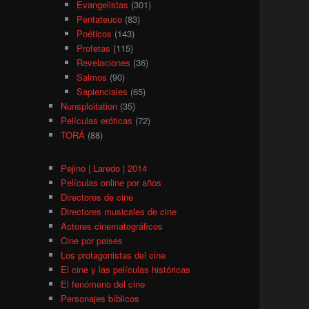
Evangelistas
(301)
Pentateuco
(83)
Poéticos
(143)
Profetas
(115)
Revelaciones
(36)
Salmos
(90)
Sapienciales
(65)
Nunsploitation
(35)
Películas eróticas
(72)
TORÁ
(88)
Pejino | Laredo | 2014
Películas online por años
Directores de cine
Directores musicales de cine
Actores cinematográficos
Cine por paises
Los protagonistas del cine
El cine y las películas históricas
El fenómeno del cine
Personajes bíblicos