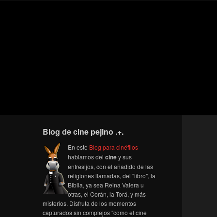
Blog de cine pejino .+.
En este
Blog para cinéfilos
hablamos del
cine
y sus
entresijos, con el añadido de las
religiones llamadas, del "libro", la
Biblia, ya sea Reina Valera u
otras, el Corán, la Torá, y más
misterios. Disfruta de los momentos
capturados sin complejos "como el cine