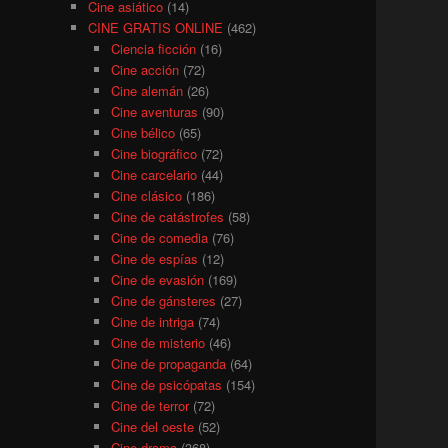
Cine asiático
(14)
CINE GRATIS ONLINE
(462)
Ciencia ficción
(16)
Cine acción
(72)
Cine alemán
(26)
Cine aventuras
(90)
Cine bélico
(65)
Cine biográfico
(72)
Cine carcelario
(44)
Cine clásico
(186)
Cine de catástrofes
(58)
Cine de comedia
(76)
Cine de espías
(12)
Cine de evasión
(169)
Cine de gánsteres
(27)
Cine de intriga
(74)
Cine de misterio
(46)
Cine de propaganda
(64)
Cine de psicópatas
(154)
Cine de terror
(72)
Cine del oeste
(52)
Cine drama
(368)