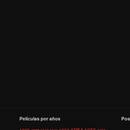
Películas por años
Pos
1954
1955
1935
1953