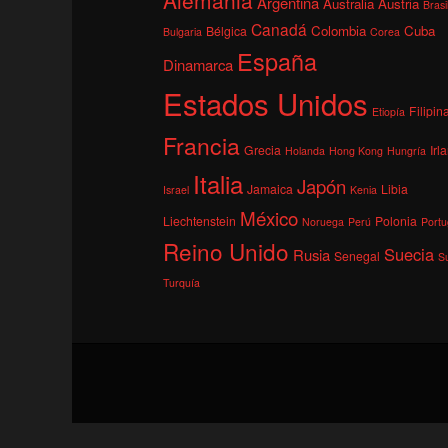
Argentina
Australia
Austria
Brasi
Canadá
Colombia
Cuba
Bélgica
Bulgaria
Corea
España
Dinamarca
Estados Unidos
Filipin
Etiopía
Francia
Grecia
Irl
Holanda
Hong Kong
Hungría
Italia
Japón
Jamaica
Libia
Israel
Kenia
México
Liechtenstein
Polonia
Noruega
Perú
Portu
Reino Unido
Suecia
Rusia
Senegal
S
Turquía