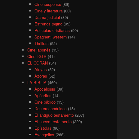
Cine suspense
(89)
Cine y literatura
(80)
Drama judicial
(39)
Estrenos pejino
(95)
Películas cristianas
(99)
Spaghetti western
(14)
Thrillers
(52)
Cine japonés
(13)
Cine LGTB
(41)
EL CORÁN
(54)
Aleyas
(52)
Azoras
(52)
LA BIBLIA
(460)
Apocalipsis
(39)
Apócrifos
(14)
Cine bíblico
(13)
Deuterocanónicos
(15)
El antiguo testamento
(267)
El nuevo testamento
(329)
Epístolas
(96)
Evangelios
(268)