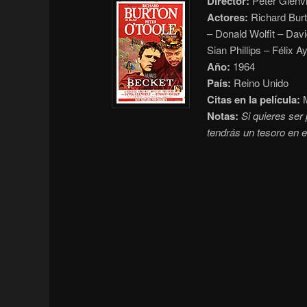
Director:
Peter Glenvi
Actores:
Richard Burt
– Donald Wolfit – Dav
Sian Phillips – Félix A
Año:
1964
País:
Reino Unido
Citas en la película:
M
Notas:
Si quieres ser 
tendrás un tesoro en el